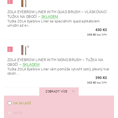
2.
ZOLA EYEBROW LINER WITH QUAD BRUSH – VLÁSKOVACÍ
TUŽKA NA OBOČÍ
–
SKLADEM
Tužka ZOLA Eyebrow Liner se speciálním quad aplikátorem
umožní až 4×...
430 Kč
355 Kč
bez DPH
3.
ZOLA EYEBROW LINER WITH MONO BRUSH – TUŽKA NA
OBOČÍ
–
SKLADEM
Tužka ZOLA Eyebrow Liner vám pomůže vytvořit ostrý, přesný tvar
obočí....
390 Kč
322 Kč
bez DPH
ZOBRAZIT VÍCE
NA SKLADĚ
AKCE