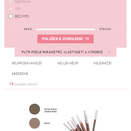
NOVINKA
TIP
BEZ PPD
99
Kč
5700
Kč
POLOŽEK K ZOBRAZENÍ:
19
FILTR PODLE PARAMETRŮ, VLASTNOSTÍ A VÝROBCŮ
NEJPRODÁVANĚJŠÍ
NEJLEVNĚJŠÍ
NEJDRAŽŠÍ
ABECEDNĚ
19
položek celkem