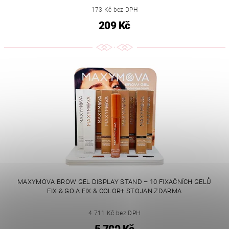
173 Kč bez DPH
209 Kč
MAXYMOVA BROW GEL DISPLAY STAND – 10 FIXAČNÍCH GELŮ
FIX & GO A FIX & COLOR+ STOJAN ZDARMA
4 711 Kč bez DPH