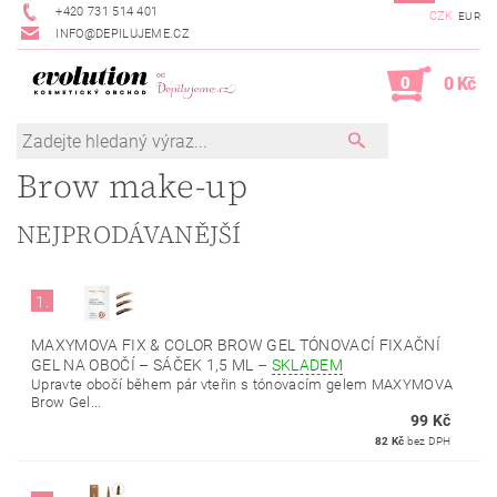
+420 731 514 401
CZK
EUR
INFO@DEPILUJEME.CZ
0
0 Kč
Brow make-up
NEJPRODÁVANĚJŠÍ
1.
MAXYMOVA FIX & COLOR BROW GEL TÓNOVACÍ FIXAČNÍ
GEL NA OBOČÍ – SÁČEK 1,5 ML
–
SKLADEM
Upravte obočí během pár vteřin s tónovacím gelem MAXYMOVA
Brow Gel...
99 Kč
82 Kč
bez DPH