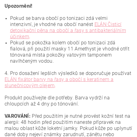
Upozornění!
Pokud se barva obočí po tonizaci zdá velmi
intenzivní, je vhodné na obočí nanést
ELÁN Čisticí
detoxikační pěna na obočí a řasy s antibakteriálním
účinkem
.
Pokud se pokožka kolem obočí po tonizaci zdá
fialová, při použití masky 11 Amethyst je vhodné otřít
tónovaná místa pokožky vatovým tamponem
navlhčeným vodou.
4. Pro dosažení lepších výsledků se doporučuje používat
ELÁN fixátor barvy na řasy a obočí s keratinem a
slunečnicovým olejem
.
Produkt používejte dle potřeby. Barva vydrží na
chloupcích až 4 dny po tónování.
VAROVÁNÍ:
Před použitím je nutné provést kožní test na
alergii: 48 hodin před použitím naneste přípravek na
malou oblast kůže loketní jamky. Pokud kůže po uplynutí
dané doby nejeví známky zarudnutí, zánětu nebo