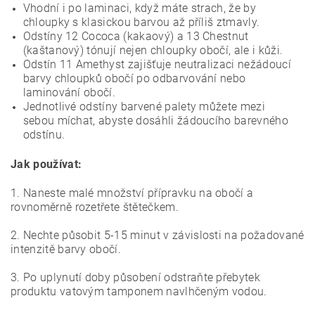
Vhodní i po laminaci, když máte strach, že by
chloupky s klasickou barvou až příliš ztmavly.
Odstíny 12 Cococa (kakaový) a 13 Chestnut
(kaštanový) tónují nejen chloupky obočí, ale i kůži.
Odstín 11 Amethyst zajišťuje neutralizaci nežádoucí
barvy chloupků obočí po odbarvování nebo
laminování obočí.
Jednotlivé odstíny barvené palety můžete mezi
sebou míchat, abyste dosáhli žádoucího barevného
odstínu.
Jak používat:
1. Naneste malé množství přípravku na obočí a
rovnoměrně rozetřete štětečkem.
2. Nechte působit 5-15 minut v závislosti na požadované
intenzitě barvy obočí.
3. Po uplynutí doby působení odstraňte přebytek
produktu vatovým tamponem navlhčeným vodou.