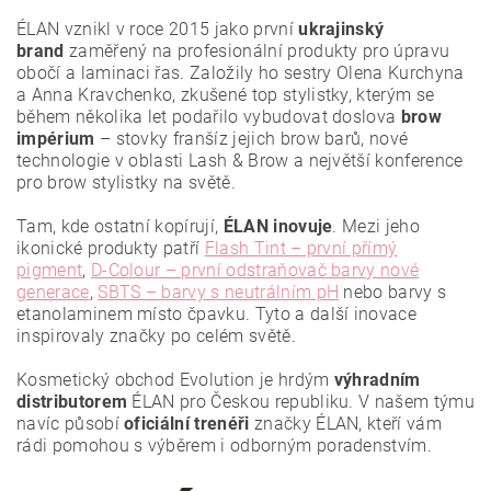
ÉLAN vznikl v roce 2015 jako první
ukrajinský
brand
zaměřený na profesionální produkty pro úpravu
obočí a laminaci řas. Založily ho sestry Olena Kurchyna
a Anna Kravchenko, zkušené top stylistky, kterým se
během několika let podařilo vybudovat doslova
brow
impérium
– stovky franšíz jejich brow barů, nové
technologie v oblasti Lash & Brow a největší konference
pro brow stylistky na světě.
Tam, kde ostatní kopírují,
ÉLAN inovuje
. Mezi jeho
ikonické produkty patří
Flash Tint – první přímý
pigment
,
D-Colour – první odstraňovač barvy nové
generace
,
SBTS – barvy s neutrálním pH
nebo barvy s
etanolaminem místo čpavku. Tyto a další inovace
Vložením hodnocení souhlasíte se
zásadami ochrany
osobních údajů
.
inspirovaly značky po celém světě.
Kosmetický obchod Evolution je hrdým
výhradním
distributorem
ÉLAN pro Českou republiku. V našem týmu
navíc působí
oficiální trenéři
značky ÉLAN, kteří vám
rádi pomohou s výběrem i odborným poradenstvím.