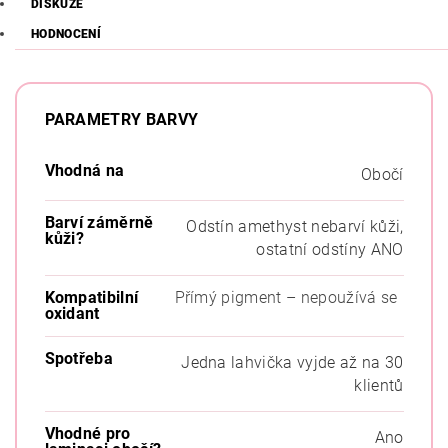
DISKUZE
HODNOCENÍ
PARAMETRY BARVY
Vhodná na
Obočí
Barví záměrně
Odstín amethyst
nebarví kůži,
kůži?
ostatní odstíny ANO
Kompatibilní
Přímý pigment – nepoužívá se
oxidant
Spotřeba
Jedna lahvička vyjde až na 30
klientů
Vhodné pro
Ano