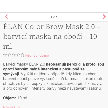
1
z 6
ÉLAN Color Brow Mask 2.0 –
barvicí maska na obočí – 10
ml
Neohodnoceno
Barvicí masky ÉLAN 2.0
neobsahují peroxid, a proto jsou
oproti barvám méně intenzivní a postupně se
vymývají
. Využití najdou v případě, kdy klientka chce
barvení obočí pouze vyzkoušet, při laminaci, pokud máte
strach, že by chloupky s klasickou barvou příliš ztmavly,
a pro obnovení intenzity barvy mezi návštěvami salonu.
Objem:
10 ml
Přečíst víc