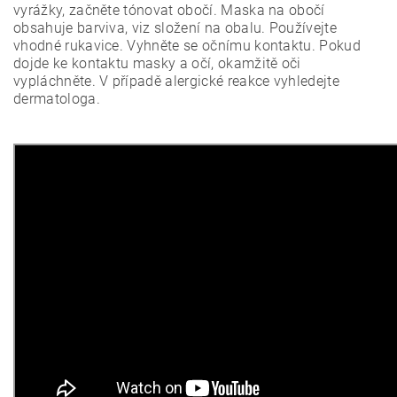
vyrážky, začněte tónovat obočí. Maska na obočí
obsahuje barviva, viz složení na obalu. Používejte
vhodné rukavice. Vyhněte se očnímu kontaktu. Pokud
dojde ke kontaktu masky a očí, okamžitě oči
vypláchněte. V případě alergické reakce vyhledejte
dermatologa.