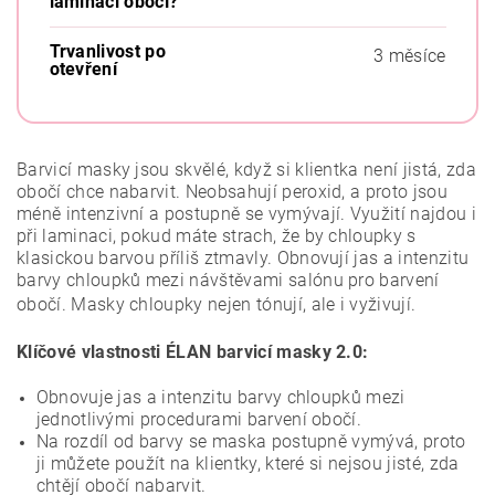
laminaci obočí?
Trvanlivost po
3 měsíce
otevření
Barvicí masky jsou skvělé, když si klientka není jistá, zda
obočí chce nabarvit. Neobsahují peroxid, a proto jsou
méně intenzivní a postupně se vymývají. Využití najdou i
při laminaci, pokud máte strach, že by chloupky s
klasickou barvou příliš ztmavly. Obnovují jas a intenzitu
barvy chloupků mezi návštěvami salónu pro barvení
obočí. Masky chloupky nejen tónují, ale i vyživují.
Klíčové vlastnosti ÉLAN barvicí masky 2.0:
Obnovuje jas a intenzitu barvy chloupků mezi
jednotlivými procedurami barvení obočí.
Na rozdíl od barvy se maska postupně vymývá, proto
ji můžete použít na klientky, které si nejsou jisté, zda
chtějí obočí nabarvit.