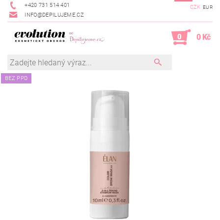
+420 731 514 401
CZK
EUR
INFO@DEPILUJEME.CZ
0
0 Kč
BEZ PPD