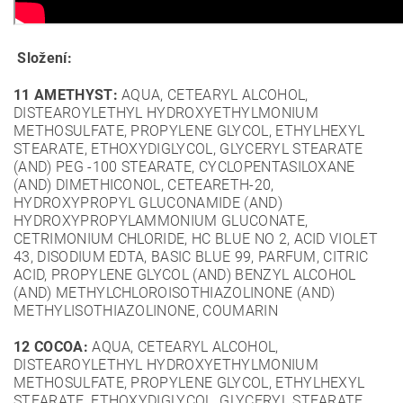
Složení:
11 AMETHYST:
AQUA, CETEARYL ALCOHOL,
DISTEAROYLETHYL HYDROXYETHYLMONIUM
METHOSULFATE, PROPYLENE GLYCOL, ETHYLHEXYL
STEARATE, ETHOXYDIGLYCOL, GLYCERYL STEARATE
(AND) PEG -100 STEARATE, CYCLOPENTASILOXANE
(AND) DIMETHICONOL, CETEARETH-20,
HYDROXYPROPYL GLUCONAMIDE (AND)
HYDROXYPROPYLAMMONIUM GLUCONATE,
CETRIMONIUM CHLORIDE, HC BLUE NO 2, ACID VIOLET
43, DISODIUM EDTA, BASIC BLUE 99, PARFUM, CITRIC
ACID, PROPYLENE GLYCOL (AND) BENZYL ALCOHOL
(AND) METHYLCHLOROISOTHIAZOLINONE (AND)
METHYLISOTHIAZOLINONE, COUMARIN
12 COCOA:
AQUA, CETEARYL ALCOHOL,
DISTEAROYLETHYL HYDROXYETHYLMONIUM
METHOSULFATE, PROPYLENE GLYCOL, ETHYLHEXYL
STEARATE, ETHOXYDIGLYCOL, GLYCERYL STEARATE