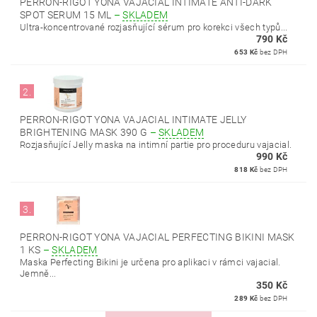
PERRON-RIGOT YONA VAJACIAL INTIMATE ANTI-DARK
SPOT SERUM 15 ML
–
SKLADEM
Ultra-koncentrované rozjasňující sérum pro korekci všech typů...
790 Kč
653 Kč
bez DPH
2.
PERRON-RIGOT YONA VAJACIAL INTIMATE JELLY
BRIGHTENING MASK 390 G
–
SKLADEM
Rozjasňující Jelly maska na intimní partie pro proceduru vajacial.
990 Kč
818 Kč
bez DPH
3.
PERRON-RIGOT YONA VAJACIAL PERFECTING BIKINI MASK
1 KS
–
SKLADEM
Maska Perfecting Bikini je určena pro aplikaci v rámci vajacial.
Jemně...
350 Kč
289 Kč
bez DPH