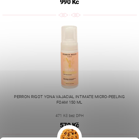
990 Kč
PERRON RIGOT YONA VAJACIAL INTIMATE MICRO-PEELING
FOAM 150 ML
471 Kč bez DPH
570 Kč