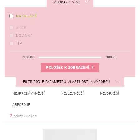
ZOBRAZIT VÍCE
NA SKLADĚ
AKCE
NOVINKA
TIP
350
Kč
990
Kč
POLOŽEK K ZOBRAZENÍ:
7
FILTR PODLE PARAMETRŮ, VLASTNOSTÍ A VÝROBCŮ
NEJPRODÁVANĚJŠÍ
NEJLEVNĚJŠÍ
NEJDRAŽŠÍ
ABECEDNĚ
7
položek celkem