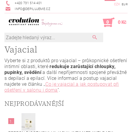
+420 731 514 401
CZK
EUR
INFO@DEPILUJEME.CZ
0
0 Kč
Vajacial
Vyberte si z produktů pro vajacial – průkopnické ošetření
intimní oblasti, které
redukuje zarůstající chloupky,
pupínky, svědění
a další nepříjemnosti spojené převážně
s depilací a epilací. Více informací a postup vajacial
najdete ve článku ‚‚
Co je vajacial a jak postupovat při
ošetření v salonu i doma‘
‘.
NEJPRODÁVANĚJŠÍ
1.