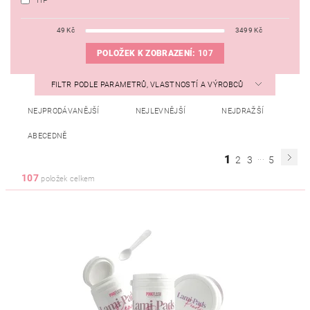
TIP
49
Kč
3499
Kč
POLOŽEK K ZOBRAZENÍ:
107
FILTR PODLE PARAMETRŮ, VLASTNOSTÍ A VÝROBCŮ
NEJPRODÁVANĚJŠÍ
NEJLEVNĚJŠÍ
NEJDRAŽŠÍ
ABECEDNĚ
...
1
2
3
5
107
položek celkem