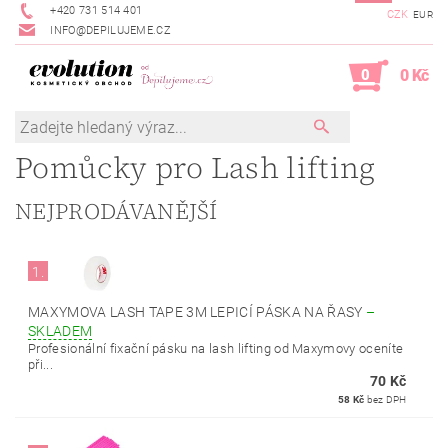
+420 731 514 401
CZK
EUR
INFO@DEPILUJEME.CZ
0
0 Kč
Pomůcky pro Lash lifting
NEJPRODÁVANĚJŠÍ
1.
MAXYMOVA LASH TAPE 3M LEPICÍ PÁSKA NA ŘASY
–
SKLADEM
Profesionální fixační pásku na lash lifting od Maxymovy oceníte
při...
70 Kč
58 Kč
bez DPH