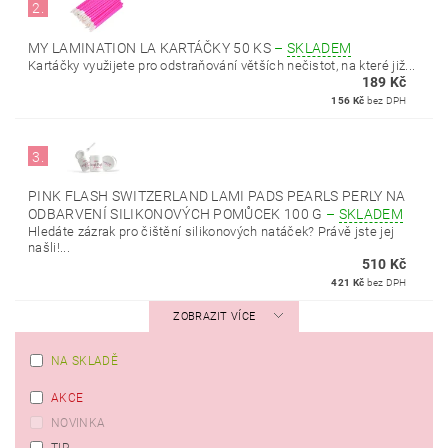
2.
MY LAMINATION LA KARTÁČKY 50 KS
–
SKLADEM
Kartáčky využijete pro odstraňování větších nečistot, na které již...
189 Kč
156 Kč
bez DPH
3.
PINK FLASH SWITZERLAND LAMI PADS PEARLS PERLY NA
ODBARVENÍ SILIKONOVÝCH POMŮCEK 100 G
–
SKLADEM
Hledáte zázrak pro čištění silikonových natáček? Právě jste jej
našli!...
510 Kč
421 Kč
bez DPH
ZOBRAZIT VÍCE
NA SKLADĚ
AKCE
NOVINKA