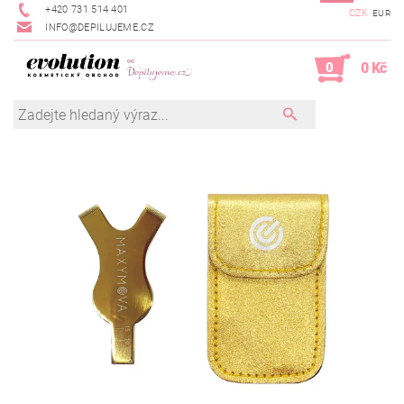
+420 731 514 401
CZK
EUR
INFO@DEPILUJEME.CZ
0
0 Kč