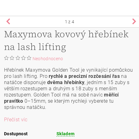
1
z 4
Maxymova kovový hřebínek
na lash lifting
Neohodnoceno
Hřebínek Maxymova Golden Tool je vynikající pomůckou
pro lash lifting. Pro
rychlé a precizní rozčesání řas
na
natáčce disponuje
dvěma hřebínky
, jedním s 15 zuby s
větším rozestupem a druhým s 18 zuby s menším
rozestupem. Golden Tool má na sobě navíc
měřící
pravítko
0–15mm, se kterým rychleji vyberete tu
správnou natáčku.
Přečíst víc
Dostupnost
Skladem