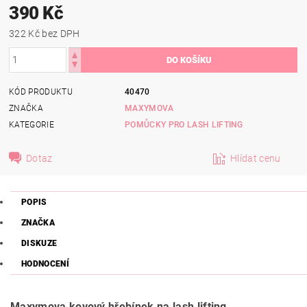
390 Kč
322 Kč bez DPH
KÓD PRODUKTU
40470
ZNAČKA
MAXYMOVA
KATEGORIE
POMŮCKY PRO LASH LIFTING
Dotaz
Hlídat cenu
POPIS
ZNAČKA
DISKUZE
HODNOCENÍ
Maxymova kovový hřebínek na lash lifting