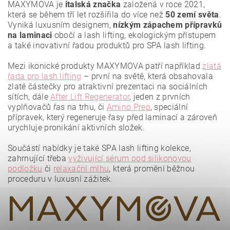
MAXYMOVA je
italská značka
založená v roce 2021,
která se během tří let rozšířila do více než
50 zemí světa
.
Vyniká luxusním designem,
nízkým zápachem přípravků
na laminaci
obočí a lash lifting, ekologickým přístupem
a také inovativní řadou produktů pro SPA lash lifting.
Mezi ikonické produkty MAXYMOVA patří například
zlatá
řada pro lash lifting
– první na světě, která obsahovala
zlaté částečky pro atraktivní prezentaci na sociálních
sítích, dále
After Lift Regenerator
, jeden z prvních
vyplňovačů řas na trhu, či
Amino Prep
, speciální
přípravek, který regeneruje řasy před laminací a zároveň
urychluje pronikání aktivních složek.
Vložením hodnocení souhlasíte se
zásadami ochrany
osobních údajů
.
Součástí nabídky je také SPA lash lifting kolekce,
zahrnující třeba
vyživující sérum pod silikonovou
podložku
či
relaxační mlhu
, která promění běžnou
proceduru v luxusní zážitek.