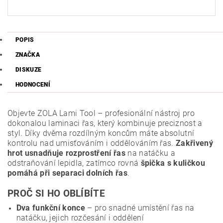
POPIS
ZNAČKA
DISKUZE
HODNOCENÍ
Objevte ZOLA Lami Tool – profesionální nástroj pro
dokonalou laminaci řas, který kombinuje preciznost a
styl. Díky dvěma rozdílným koncům máte absolutní
kontrolu nad umisťováním i oddělováním řas.
Zakřivený
hrot usnadňuje rozprostření řas
na natáčku a
odstraňování lepidla, zatímco rovná
špička s kuličkou
pomáhá při separaci dolních řas
.
PROČ SI HO OBLÍBÍTE
Dva funkční konce
– pro snadné umístění řas na
natáčku, jejich rozčesání i oddělení