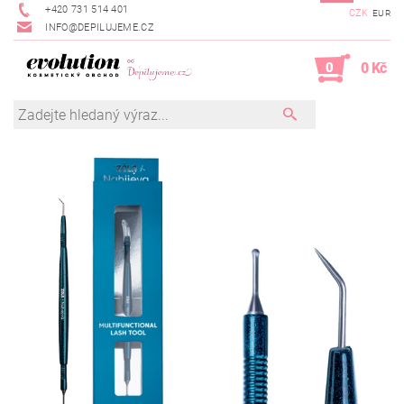
+420 731 514 401
CZK
EUR
INFO@DEPILUJEME.CZ
0
0 Kč