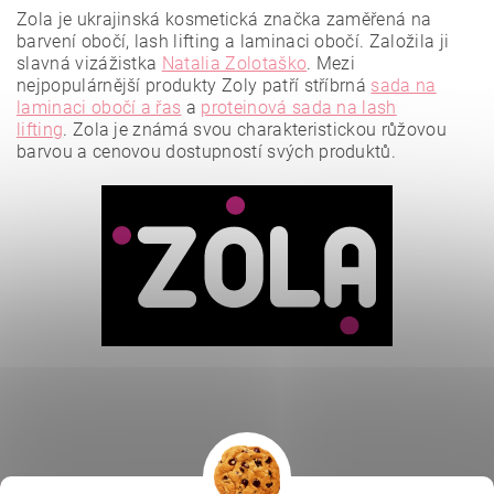
Zola je ukrajinská kosmetická značka zaměřená na
barvení obočí, lash lifting a laminaci obočí. Založila ji
slavná vizážistka
Natalia Zolotaško
.
Mezi
nejpopulárnější produkty Zoly patří stříbrná
sada na
laminaci obočí a řas
a
proteinová sada na lash
lifting
.
Zola je známá svou charakteristickou růžovou
barvou a cenovou dostupností svých produktů.
Vložením hodnocení souhlasíte se
zásadami ochrany
osobních údajů
.