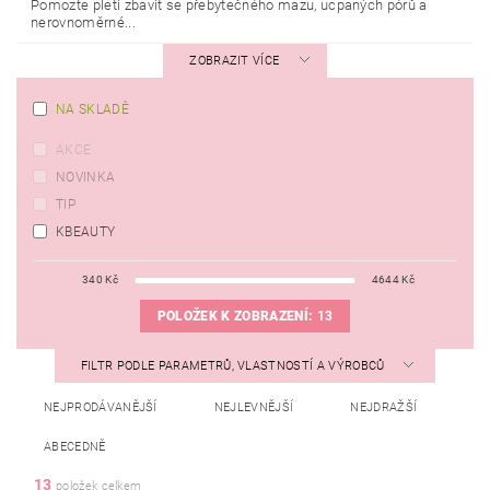
Pomozte pleti zbavit se přebytečného mazu, ucpaných pórů a
nerovnoměrné...
ZOBRAZIT VÍCE
NA SKLADĚ
AKCE
NOVINKA
TIP
KBEAUTY
340
Kč
4644
Kč
POLOŽEK K ZOBRAZENÍ:
13
FILTR PODLE PARAMETRŮ, VLASTNOSTÍ A VÝROBCŮ
NEJPRODÁVANĚJŠÍ
NEJLEVNĚJŠÍ
NEJDRAŽŠÍ
ABECEDNĚ
13
položek celkem