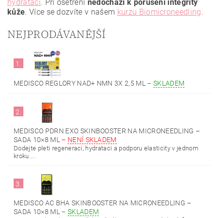
hydrataci
. Při ošetření
nedochází k porušení integrity
kůže
. Více se dozvíte
v našem
kurzu Biomicroneedling
.
NEJPRODÁVANĚJŠÍ
1.
MEDISCO REGLORY NAD+ NMN 3X 2,5 ML
–
SKLADEM
2.
MEDISCO PDRN EXO SKINBOOSTER NA MICRONEEDLING –
SADA 10×8 ML
–
NENÍ SKLADEM
Dodejte pleti regeneraci, hydrataci a podporu elasticity v jednom
kroku....
3.
MEDISCO AC BHA SKINBOOSTER NA MICRONEEDLING –
SADA 10×8 ML
–
SKLADEM