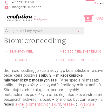
+420 731 514 401
CZK
EUR
INFO@DEPILUJEME.CZ
0
0 Kč
Biomicroneedling
SEANERGY PEEL
MEDISCO PEELIEVE PEELING
DR. SPICULE
SQT BIOMICRONEEDLING
Biomicroneedling je
zcela nový typ kosmetické intenzivní
péče, která používá
spikuly –
mikroskopické
mikrojehličky z mořských řas
. Ty se
speciální masáží
aplikují do pokožky, kde vytvářejí miliony mikrokanálků.
Stimulují tvorbu kolagenu, podporují rychlý
metabolismus pokožky a umožňují hloubkové vstřebání
pečujících aktivních složek – ty mohou být zaměřeny na
řešení
akné
,
pigmentových skvrn
,
vrásek
či
výživu a