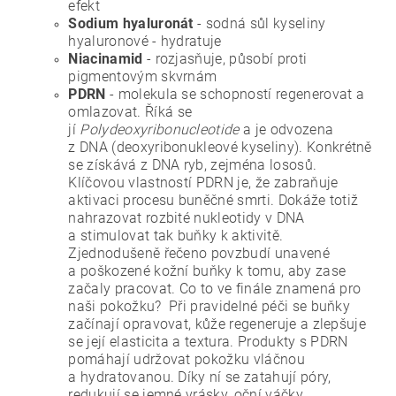
efekt
Sodium hyaluronát
- sodná sůl kyseliny
hyaluronové - hydratuje
Niacinamid
- rozjasňuje, působí proti
pigmentovým skvrnám
PDRN
- molekula se schopností regenerovat a
omlazovat.
Říká se
jí
Polydeoxyribonucleotide
a je
odvozena
z DNA (deoxyribonukleové kyseliny).
Konkrétně
se získává z DNA ryb, zejména lososů.
Klíčovou vlastností PDRN je, že zabraňuje
aktivaci procesu buněčné smrti. Dokáže totiž
nahrazovat rozbité nukleotidy v DNA
a stimulovat tak buňky k aktivitě.
Zjednodušeně řečeno povzbudí unavené
a poškozené kožní buňky k tomu, aby zase
začaly pracovat. Co to ve finále znamená pro
naši pokožku? Při pravidelné péči se buňky
začínají opravovat, kůže regeneruje a zlepšuje
se její elasticita a textura. Produkty s PDRN
pomáhají udržovat pokožku vláčnou
a hydratovanou. Díky ní se zatahují póry,
redukují se jemné vrásky, oční váčky