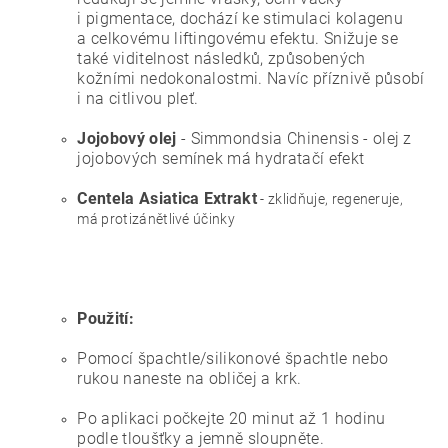
i pigmentace, dochází ke stimulaci kolagenu
a celkovému liftingovému efektu. Snižuje se
také viditelnost následků, způsobených
kožními nedokonalostmi. Navíc příznivě působí
i na citlivou pleť.
Jojobový olej
- Simmondsia Chinensis - olej z
jojobových semínek má hydratačí efekt
Centela Asiatica Extrakt
- zklidňuje, regeneruje,
má protizánětlivé účinky
Použití:
Pomocí špachtle/silikonové špachtle nebo
rukou naneste na obličej a krk.
Po aplikaci počkejte 20 minut až 1 hodinu
podle tloušťky a jemně sloupněte.