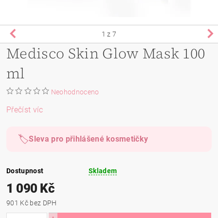
1
z 7
Medisco Skin Glow Mask 100
ml
Neohodnoceno
Přečíst víc
🏷️
Sleva pro přihlášené kosmetičky
Dostupnost
Skladem
1 090 Kč
901 Kč bez DPH