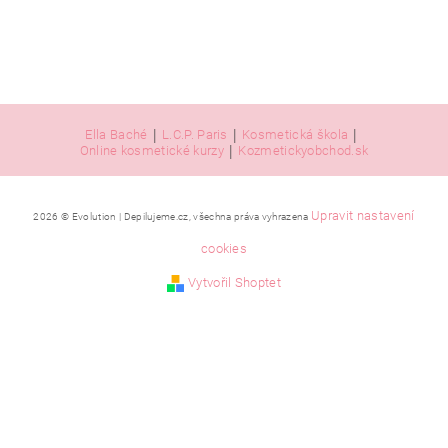
|
|
|
Ella Baché
L.C.P. Paris
Kosmetická škola
|
Online kosmetické kurzy
Kozmetickyobchod.sk
Upravit nastavení
2026 © Evolution | Depilujeme.cz, všechna práva vyhrazena
Vložením hodnocení souhlasíte se
zásadami ochrany
osobních údajů
.
cookies
Vytvořil Shoptet