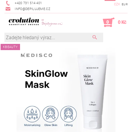
+420 731 514 401
CZK
EUR
INFO@DEPILUJEME.CZ
0
0 Kč
KBEAUTY