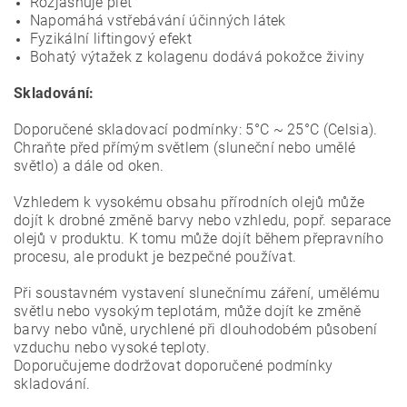
Rozjasňuje pleť
Napomáhá vstřebávání účinných látek
Fyzikální liftingový efekt
Bohatý výtažek z kolagenu dodává pokožce živiny
Skladování:
Doporučené skladovací podmínky: 5°C ~ 25°C (Celsia).
Chraňte před přímým světlem (sluneční nebo umělé
světlo) a dále od oken.
Vzhledem k vysokému obsahu přírodních olejů může
dojít k drobné změně barvy nebo vzhledu, popř. separace
olejů v produktu. K tomu může dojít během přepravního
procesu, ale produkt je bezpečné používat.
Při soustavném vystavení slunečnímu záření, umělému
světlu nebo vysokým teplotám, může dojít ke změně
barvy nebo vůně, urychlené při dlouhodobém působení
vzduchu nebo vysoké teploty.
Doporučujeme dodržovat doporučené podmínky
skladování.