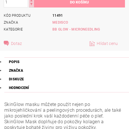
KÓD PRODUKTU
11491
ZNAČKA
MEDISCO
KATEGORIE
BB GLOW - MICRONEEDLING
Dotaz
Hlídat cenu
POPIS
ZNAČKA
DISKUZE
HODNOCENÍ
SkinGlow masku můžete použít nejen po
mikrojehličkování a peelingových procedurách, ale také
jako poslední krok vaší každodenní péče o pleť.
SkinGlow Mask doplňuje do pokožky kolagen a
poskytuje bohaté živiny pro výživu pokožky.