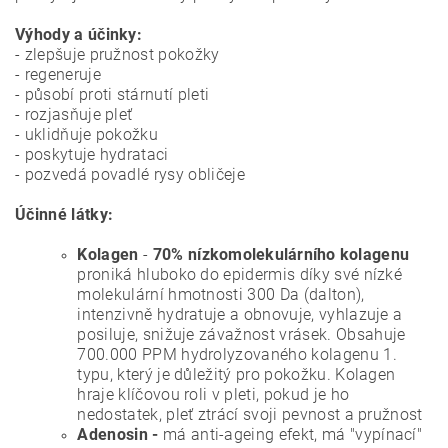
Výhody a účinky:
- zlepšuje pružnost pokožky
- regeneruje
- působí proti stárnutí pleti
- rozjasňuje pleť
- uklidňuje pokožku
- poskytuje hydrataci
- pozvedá povadlé rysy obličeje
Účinné látky:
Kolagen
-
70%
ní
zkomolekulárního kolagenu
proniká hluboko do epidermis díky své nízké
molekulární hmotnosti 300 Da (dalton),
intenzivně hydratuje a obnovuje, vyhlazuje a
posiluje, snižuje závažnost vrásek.
Obsahuje
700.000 PPM hydrolyzovaného kolagenu 1.
typu, který je důležitý pro pokožku. Kolagen
hraje klíčovou roli v pleti, pokud je ho
nedostatek, pleť ztrácí svoji pevnost a pružnost
Adenosin -
má anti-ageing efekt, má "vypínací"