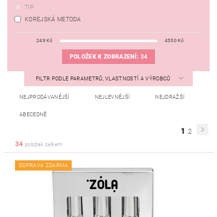
TIP
KOREJSKÁ METODA
249
Kč
4550
Kč
POLOŽEK K ZOBRAZENÍ:
34
FILTR PODLE PARAMETRŮ, VLASTNOSTÍ A VÝROBCŮ
NEJPRODÁVANĚJŠÍ
NEJLEVNĚJŠÍ
NEJDRAŽŠÍ
ABECEDNĚ
1
2
34
položek celkem
DOPRAVA ZDARMA