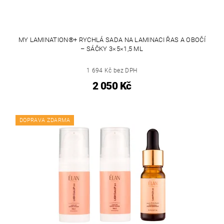
MY LAMINATION®+ RYCHLÁ SADA NA LAMINACI ŘAS A OBOČÍ
– SÁČKY 3×5×1,5 ML
1 694 Kč bez DPH
2 050 Kč
DOPRAVA ZDARMA