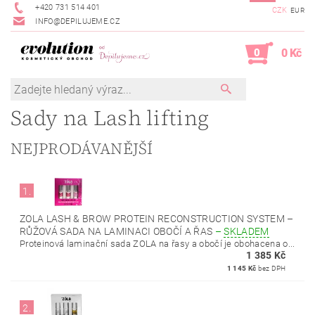
+420 731 514 401
CZK
EUR
INFO@DEPILUJEME.CZ
0
0 Kč
Sady na Lash lifting
NEJPRODÁVANĚJŠÍ
1.
ZOLA LASH & BROW PROTEIN RECONSTRUCTION SYSTEM –
RŮŽOVÁ SADA NA LAMINACI OBOČÍ A ŘAS
–
SKLADEM
Proteinová laminační sada ZOLA na řasy a obočí je obohacena o...
1 385 Kč
1 145 Kč
bez DPH
2.