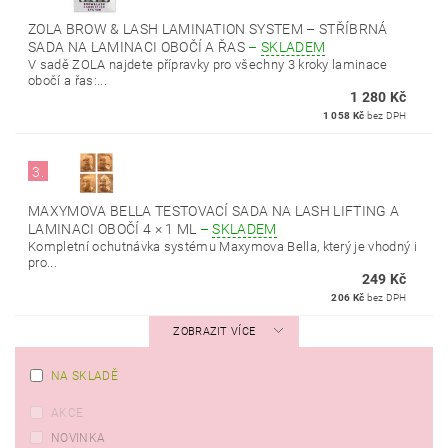
ZOLA BROW & LASH LAMINATION SYSTEM – STŘÍBRNÁ
SADA NA LAMINACI OBOČÍ A ŘAS
–
SKLADEM
V sadě ZOLA najdete přípravky pro všechny 3 kroky laminace
obočí a řas:...
1 280 Kč
1 058 Kč
bez DPH
3.
MAXYMOVA BELLA TESTOVACÍ SADA NA LASH LIFTING A
LAMINACI OBOČÍ 4 × 1 ML
–
SKLADEM
Kompletní ochutnávka systému Maxymova Bella, který je vhodný i
pro...
249 Kč
206 Kč
bez DPH
ZOBRAZIT VÍCE
NA SKLADĚ
AKCE
NOVINKA