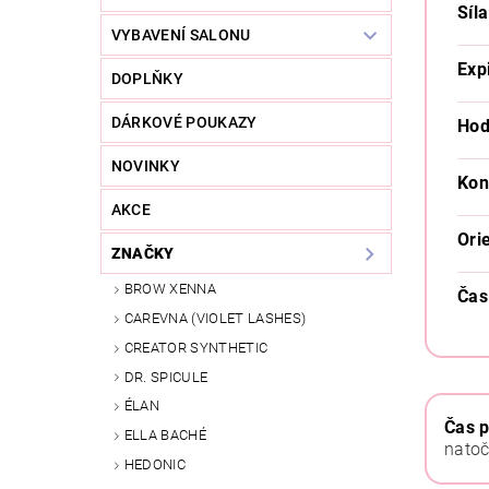
Síla
VYBAVENÍ SALONU
Exp
DOPLŇKY
DÁRKOVÉ POUKAZY
Hod
NOVINKY
Kon
AKCE
Ori
ZNAČKY
BROW XENNA
Čas
CAREVNA (VIOLET LASHES)
CREATOR SYNTHETIC
DR. SPICULE
ÉLAN
Čas p
ELLA BACHÉ
natoč
HEDONIC