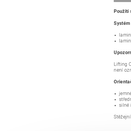
Použití
Systém 
lamin
lamin
Upozor
Lifting
není oz
Orienta
jemné
střed
silné
Stěžejní