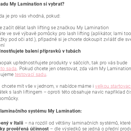
adu My Lamination si vybrat?
da je pro vás vhodná, pokud:
e začít dělat lash lifting se značkou My Lamination
te ve své výbavě pomůcky pro lash lifting (aplikátor, lami too
žky pod oči atd.), případně si je chcete dokoupit zvlášť dle s
ní
nostňujete balení přípravků v tubách
naopak upřednostňujete produkty v sáčcích, tak pro vás bude
ato sada
.
Pokud chcete jen otestovat, zda vám My Lamination
čujeme
testovací sadu
.
 chcete mít vše v jednom, v nabídce máme i
velkou startovac
tek s lash liftingem – oproti této obsahuje navíc například čis
 pomůcky.
laminačního systému My Lamination:
ený v Italii
– na rozdíl od většiny laminačních systémů, které
cky prověřená účinnost
– dle výsledků se jedná o přední prod