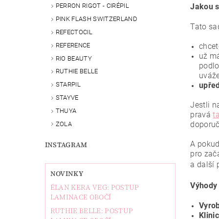
Jakou s
PERRON RIGOT - CIRÉPIL
PINK FLASH SWITZERLAND
Tato sa
REFECTOCIL
REFERENCE
chcet
už má
RIO BEAUTY
podlo
RUTHIE BELLE
uváže
STARPIL
upřed
STAYVE
Jestli 
THUYA
pravá
t
doporu
ZOLA
A pokud
INSTAGRAM
pro začá
a další
NOVINKY
Výhody 
ÉLAN KERA VEG: POSTUP
LAMINACE OBOČÍ
Vyrob
RUTHIE BELLE: POSTUP
Klini