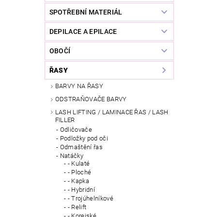
SPOTŘEBNÍ MATERIÁL
DEPILACE A EPILACE
OBOČÍ
ŘASY
BARVY NA ŘASY
ODSTRAŇOVAČE BARVY
LASH LIFTING / LAMINACE ŘAS / LASH
FILLER
Odličovače
Podložky pod oči
Odmaštění řas
Natáčky
- Kulaté
- Ploché
- Kapka
- Hybridní
- Trojúhelníkové
- Relift
- Korejské