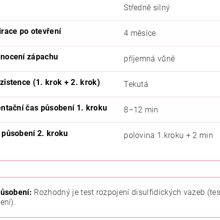
Středně silný
irace po otevření
4 měsíce
nocení zápachu
příjemná vůně
zistence (1. krok + 2. krok)
Tekutá
entační čas působení 1. kroku
8–12 min
 působení 2. kroku
polovina 1.kroku + 2 min
ůsobení:
Rozhodný je test rozpojení disulfidických vazeb (tes
ení).