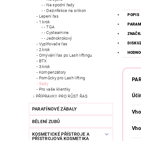
- Na spodní řady
- Dezinfekce na silikon
POPIS
Lepení řas
1.krok
PARAM
- TGA
- Cysteamine
ZNAČK
- Jednokrokový
DISKU
Vyplňovače řas
2.krok
HODNO
Omývání řas po Lash liftingu
BTX
3.krok
Kompenzátory
Pomůcky pro Lash lifting
PAR
Sady
Pro vaše klientky
Úči
PŘÍPRAVKY PRO RŮST ŘAS
PARAFÍNOVÉ ZÁBALY
Vho
BĚLENÍ ZUBŮ
Vho
KOSMETICKÉ PŘÍSTROJE A
PŘÍSTROJOVÁ KOSMETIKA