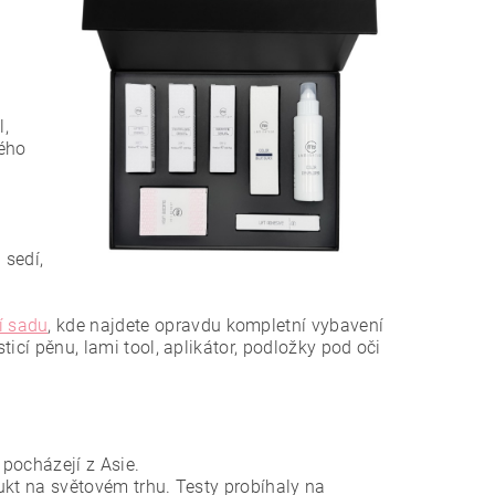
l,
vého
 sedí,
í sadu
, kde najdete opravdu kompletní vybavení
ticí pěnu, lami tool, aplikátor, podložky pod oči
 pocházejí z Asie.
ukt na světovém trhu. Testy probíhaly na