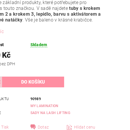
 základní produkty, které potřebujete pro
s touto značkou. V sadě najdete
tuby s krokem
m 2 a krokem 3, lepidlo, barvu s aktivátorem a
vé natáčky
. Vše je baleno v krásné krabičce.
íc
st
Skladem
 Kč
2 884 Kč bez DPH
UKTU
90989
MY LAMINATION
E
SADY NA LASH LIFTING
Tisk
Dotaz
Hlídat cenu