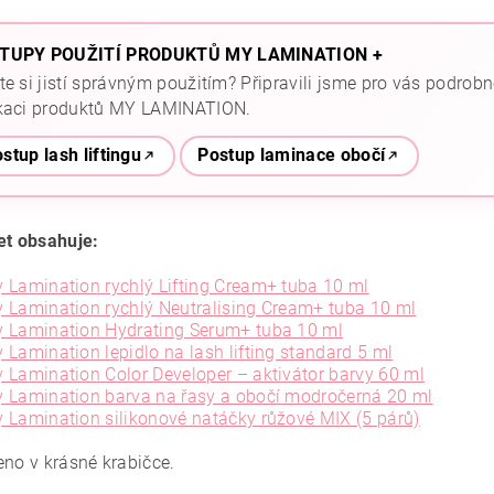
TUPY POUŽITÍ PRODUKTŮ MY LAMINATION +
te si jistí správným použitím? Připravili jsme pro vás podrob
kaci produktů MY LAMINATION.
stup lash liftingu
Postup laminace obočí
et obsahuje:
 Lamination rychlý Lifting Cream+ tuba 10 ml
 Lamination rychlý Neutralising Cream+ tuba 10 ml
 Lamination Hydrating Serum+ tuba 10 ml
 Lamination lepidlo na lash lifting standard 5 ml
 Lamination Color Developer – aktivátor barvy 60 ml
 Lamination barva na řasy a obočí modročerná 20 ml
 Lamination silikonové natáčky růžové MIX (5 párů)
eno v krásné krabičce.