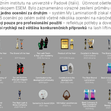
ižním institutu na univerzitě v Padově (Itálii). Účinnost oše
skopem ESEM. Bylo zaznamenáno výrazné zesílení průměru 
 jedno ocenění za druhým
– systém My Lamination® získal n
5 ocenění po celém světě včetně několika ocenění na náročn
ý pouze pro profesionální použití
– reflektuje potřeby a dove
í rychleji než většina konkurenčních přípravků
na lash liftin