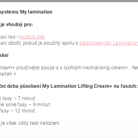
 systému My lamination
je vhodný pro:
aci řas –
postup zde
aci obočí, pokud je použitý spolu s
balzámem My Lamination 
nění
 Cream+ používejte pouze s s rychlým neutralising cream+. Nen
načen +.
ční doba působení My Lamination Lifting Cream+ na řasách:
 řasy – 7 minut
ně silné řasy – 9 minut
 řasy – 12 minut
 je však vždy test natočení.