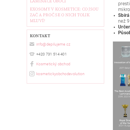
LAMINACE OBOČÍ
prest
EXOSOMY V KOSMETICE: CO JSOU
mikro
ZAČ A PROČ SE O NICH TOLIK
Sbírá
MLUVÍ?
než 9
Určen
Působ
KONTAKT
info
@
depilujeme.cz
+420 731 514 401
Kosmetický obchod
kosmetickyobchodevolution