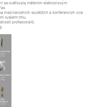
tření se ověřovala měřením elektronovým
řas.
a mezinárodních soutěžích a konferencích více
ém ruském trhu.
dnosti profesionálů.
g.