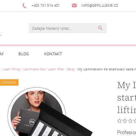
+420 731 514 401
INFO@DEPILUJEME.CZ
AM
BLOG
KONTAKT
Lash lifting / Laminace řas / Lash Filler
Sady
My Lamination+ Kit startovací sada na
My 
A ZDARMA
star
lift
Profesio