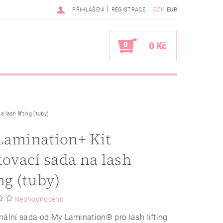
|
CZK
PŘIHLÁŠENÍ
REGISTRACE
EUR
0
0 Kč
 lash lifting (tuby)
Lamination+ Kit
tovací sada na lash
ing (tuby)
Neohodnoceno
nální sada od My Lamination® pro lash lifting