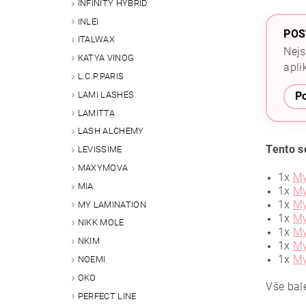
INFINITY HYBRID
INLEI
POS
ITALWAX
Nejs
KATYA VINOG
apli
L.C.P.PARIS
LAMI LASHES
Po
LAMITTA
LASH ALCHEMY
Tento s
LEVISSIME
MAXYMOVA
1x
My
MIA
1x
My
1x
My
MY LAMINATION
1x
My
NIKK MOLE
1x
My
NKIM
1x
My
1x
My
NOEMI
OKO
Vše bal
PERFECT LINE