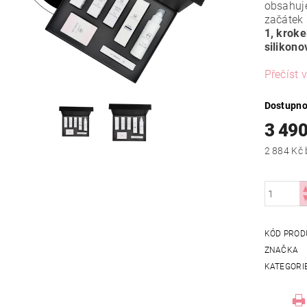
obsahuje
začátek 
1, kroke
silikono
Přečíst v
Dostupno
3 490
KÓD PROD
ZNAČKA
KATEGORI