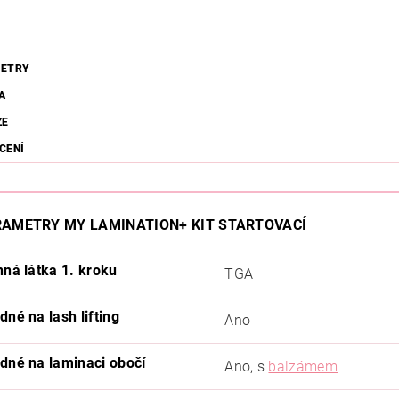
ETRY
A
ZE
CENÍ
AMETRY MY LAMINATION+ KIT STARTOVACÍ
nná látka 1. kroku
TGA
dné na lash lifting
Ano
dné na laminaci obočí
Ano, s
balzámem