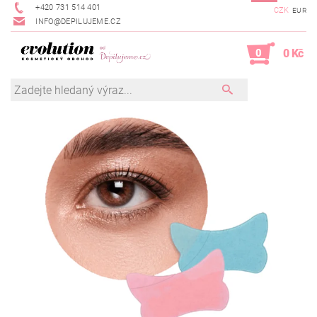
+420 731 514 401
CZK
EUR
INFO@DEPILUJEME.CZ
0
0 Kč