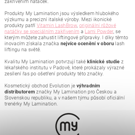
zakřivením natáček.
Produkty My Lamination jsou výsledkem hlubokého
výzkumu a precizní italské výroby. Mezi ikonické
produkty patří
Vitamin LashBrow
,
originální růžové
natáčky se speciálním zakřivením
a
Lami Powder
, se
kterým můžete zahustit liftingové přípravky. I díky těmto
inovacím získala značka
nejvíce ocenění
v oboru
lash
liftingu na světě.
Vložením hodnocení souhlasíte se
zásadami ochrany
osobních údajů
.
Kvalitu My Lamination potvrzují také
klinické studie
z
lékařského institutu v Padově, které prokázaly výrazné
zesílení řas po ošetření produkty této značky.
Kosmetický obchod Evolution je
výhradním
distributorem
značky My Lamination pro Českou a
Slovenskou republiku, a v našem týmu působí oficiální
trenérky My Lamination.