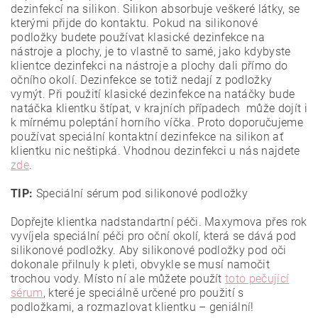
dezinfekcí na silikon. Silikon absorbuje veškeré látky, se
kterými přijde do kontaktu. Pokud na silikonové
podložky budete používat klasické dezinfekce na
nástroje a plochy, je to vlastně to samé, jako kdybyste
klientce dezinfekci na nástroje a plochy dali přímo do
očního okolí. Dezinfekce se totiž nedají z podložky
vymýt. Při použití klasické dezinfekce na natáčky bude
natáčka klientku štípat, v krajních případech může dojít i
k mírnému poleptání horního víčka. Proto doporučujeme
používat speciální kontaktní dezinfekce na silikon ať
klientku nic neštipká. Vhodnou dezinfekci u nás najdete
zde
.
TIP:
Speciální sérum pod silikonové podložky
Dopřejte klientka nadstandartní péči. Maxymova přes rok
vyvíjela speciální péči pro oční okolí, která se dává pod
silikonové podložky. Aby silikonové podložky pod oči
dokonale přilnuly k pleti, obvykle se musí namočit
trochou vody. Místo ní ale můžete použít
toto pečující
sérum
, které je speciálně určené pro použití s
podložkami, a rozmazlovat klientku – geniální!