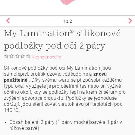
1
z 2
My Lamination® silikonové
podložky pod oči 2 páry
Neohodnoceno
Silikonové podložky pod oči My Lamination jsou
samolepicí, protiskluzové, voděodolné a
znovu
použitelné
. Díky svému tvaru se přizpůsobí každému
typu oka. Využijete je pro ošetření řas nebo při výživě
očního okolí, kdy se podložky lepí na krém či sérum pro
zvýšení absorpce produktu. Podložky se jednoduše
udržují, jdou sterilizovat v autoklávu při teplotách pod
140 °C.
Obsah balení: 2 páry (1 pár v modré barvě a 1 pár v
růžové barvě)