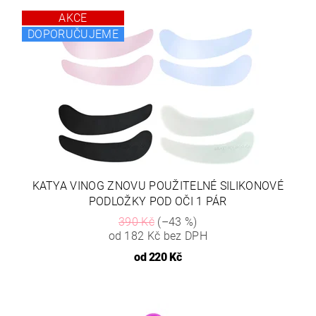
AKCE
DOPORUČUJEME
KATYA VINOG ZNOVU POUŽITELNÉ SILIKONOVÉ
PODLOŽKY POD OČI 1 PÁR
390 Kč
(–43 %)
od 182 Kč bez DPH
od
220 Kč