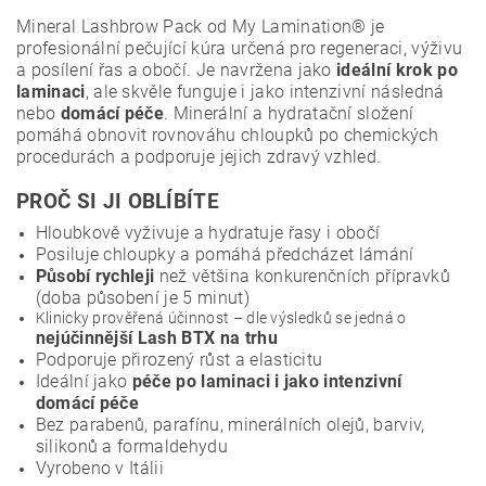
Mineral Lashbrow Pack od My Lamination® je
profesionální pečující kúra určená pro regeneraci, výživu
a posílení řas a obočí. Je navržena jako
ideální krok po
laminaci
, ale skvěle funguje i jako intenzivní následná
nebo
domácí péče
. Minerální a hydratační složení
pomáhá obnovit rovnováhu chloupků po chemických
procedurách a podporuje jejich zdravý vzhled.
PROČ SI JI OBLÍBÍTE
Hloubkově vyživuje a hydratuje řasy i obočí
Posiluje chloupky a pomáhá předcházet lámání
Působí rychleji
než většina konkurenčních přípravků
(doba působení je 5 minut)
Klinicky prověřená účinnost – dle výsledků se jedná o
nejúčinnější Lash BTX na trhu
Podporuje přirozený růst a elasticitu
Ideální jako
péče po laminaci i jako intenzivní
domácí péče
Bez parabenů, parafínu, minerálních olejů, barviv,
silikonů a formaldehydu
Vyrobeno v Itálii