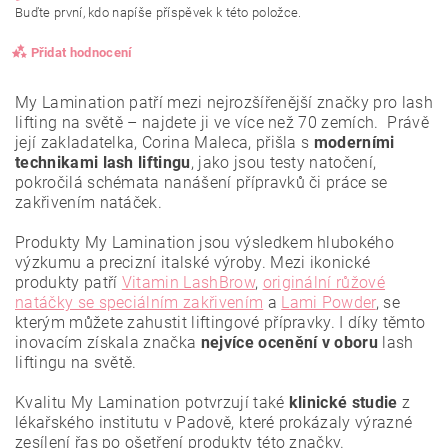
Buďte první, kdo napíše příspěvek k této položce.
Přidat hodnocení
My Lamination patří mezi nejrozšířenější značky pro lash
lifting na světě – najdete ji ve více než 70 zemích. Právě
její zakladatelka, Corina Maleca, přišla s
moderními
technikami lash liftingu
, jako jsou testy natočení,
pokročilá schémata nanášení přípravků či práce se
zakřivením natáček.
Produkty My Lamination jsou výsledkem hlubokého
výzkumu a precizní italské výroby. Mezi ikonické
produkty patří
Vitamin LashBrow
,
originální růžové
natáčky se speciálním zakřivením
a
Lami Powder
, se
kterým můžete zahustit liftingové přípravky. I díky těmto
inovacím získala značka
nejvíce ocenění
v oboru
lash
liftingu na světě.
Vložením hodnocení souhlasíte se
zásadami ochrany
osobních údajů
.
Kvalitu My Lamination potvrzují také
klinické studie
z
lékařského institutu v Padově, které prokázaly výrazné
zesílení řas po ošetření produkty této značky.