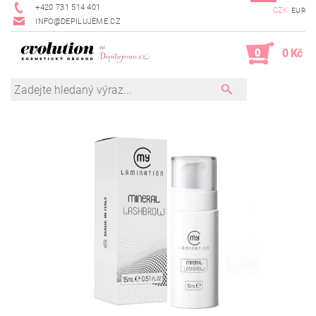
+420 731 514 401
CZK
EUR
INFO@DEPILUJEME.CZ
0
0 Kč