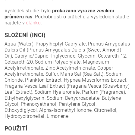
Výsledek studie: bylo
prokázáno výrazné zesílení
průměru řas
. Podrobnosti o průběhu a výsledcích studie
najdete v
článku
.
SLOŽENÍ (INCI)
Aqua (Water), Propylheptyl Caprylate, Prunus Amygdalus
Dulcis Oil (Prunus Amygdalus Dulcis (Sweet Almond)
Oil), Caprylic/Capric Triglyceride, Glycerin, Ceteareth-12,
Ceteareth-20, Sodium Polyacrylate, Magnesium
Acetylmethionate, Zinc Acetylmethionate, Copper
Acetylmethionate, Sulfur, Maris Sal (Sea Salt), Sodium
Chloride, Plankton Extract, Hypnea Musciformis Extract,
Fragaria Vesca Leaf Extract (Fragaria Vesca (Strawberry)
Leaf Extract), Sodium Hyaluronate, Parfum (Fragrance),
Ethylhexylglycerin, Sodium Dehydroacetate, Butylene
Glycol, Phenoxyethanol, Pentylene Glycol,
Ethoxydiglycol, Alpha-Isomethyl Ionone, Citronellol,
Hydroxycitronellal, Limonene.
POUŽITÍ