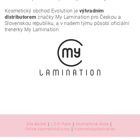
Kosmetický obchod Evolution je
výhradním
distributorem
značky My Lamination pro Českou a
Slovenskou republiku, a v našem týmu působí oficiální
trenérky My Lamination.
|
|
|
Ella Baché
L.C.P. Paris
Kosmetická škola
|
Online kosmetické kurzy
Kozmetickyobchod.sk