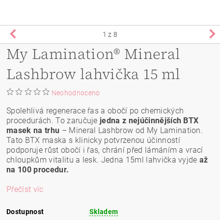
1
z 8
My Lamination® Mineral
Lashbrow lahvička 15 ml
Neohodnoceno
Spolehlivá regenerace řas a obočí po chemických
procedurách. To zaručuje
jedna z nejúčinnějších BTX
masek na trhu
– Mineral Lashbrow od My Lamination.
Tato BTX maska s klinicky potvrzenou účinností
podporuje růst obočí i řas, chrání před lámáním a vrací
chloupkům vitalitu a lesk. Jedna 15ml lahvička vyjde
až
na 100 procedur.
Přečíst víc
Dostupnost
Skladem