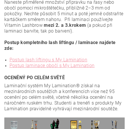
Naneste přiměřené množství přípravku na řasy nebo
obočí pomocí mikroštětečku, přibližně 2–3 mm od
pokožky. Nechte působit 5 minut a poté jemně odstraňte
kartáčkem směrem nahoru. Při laminaci používejte
Vitamin Lashbrow
mezi 2. a 3.krokem
(a pokud při
laminaci barvíte, tak po barvení).
Postup kompletního lash liftingu / laminace najdete
zde:
Postup lash liftingu s My Lamination
Postup laminace obočí s My Lamination
OCENĚNÝ PO CELÉM SVĚTĚ
Laminační systém My Lamination® získal na
mezinárodních soutěžích a konferencích více než 95
ocenění po celém světě, včetně několika ocenění na
náročném ruském trhu. Studenti a trenéři s produkty My
Lamination pravidelně vyhrávají mezinárodní soutěže.