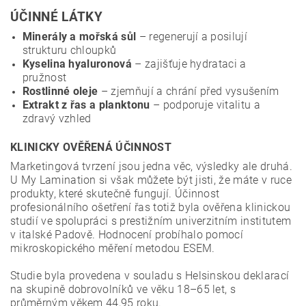
ÚČINNÉ LÁTKY
Minerály a mořská sůl
– regenerují a posilují
strukturu chloupků
Kyselina hyaluronová
– zajišťuje hydrataci a
pružnost
Rostlinné oleje
– zjemňují a chrání před vysušením
Extrakt z řas a planktonu
– podporuje vitalitu a
zdravý vzhled
KLINICKY OVĚŘENÁ ÚČINNOST
Marketingová tvrzení jsou jedna věc, výsledky ale druhá.
U My Lamination si však můžete být jisti, že máte v ruce
produkty, které skutečně fungují. Účinnost
profesionálního ošetření řas totiž byla ověřena klinickou
studií ve spolupráci s prestižním univerzitním institutem
v italské Padově. Hodnocení probíhalo pomocí
mikroskopického měření metodou ESEM.
Studie byla provedena v souladu s Helsinskou deklarací
na skupině dobrovolníků ve věku 18–65 let, s
průměrným věkem 44,95 roku.