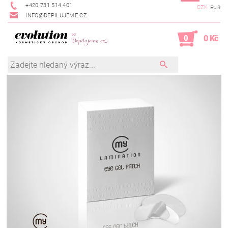
+420 731 514 401
CZK
EUR
INFO@DEPILUJEME.CZ
0
0 Kč