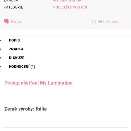
ZNAČKA
MY LAMINATION
KATEGORIE
PODLOŽKY POD OČI
Dotaz
Hlídat cenu
POPIS
ZNAČKA
DISKUZE
HODNOCENÍ (1)
Postup ošetření My Lamination
Země výroby: Itálie