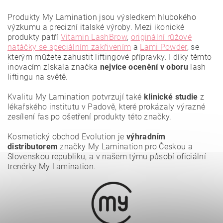
osobních údajů
.
Produkty My Lamination jsou výsledkem hlubokého
výzkumu a precizní italské výroby. Mezi ikonické
produkty patří
Vitamin LashBrow
,
originální růžové
natáčky se speciálním zakřivením
a
Lami Powder
, se
kterým můžete zahustit liftingové přípravky. I díky těmto
inovacím získala značka
nejvíce ocenění
v oboru
lash
liftingu na světě.
Kvalitu My Lamination potvrzují také
klinické studie
z
lékařského institutu v Padově, které prokázaly výrazné
zesílení řas po ošetření produkty této značky.
Kosmetický obchod Evolution je
výhradním
distributorem
značky My Lamination pro Českou a
Slovenskou republiku, a v našem týmu působí oficiální
trenérky My Lamination.