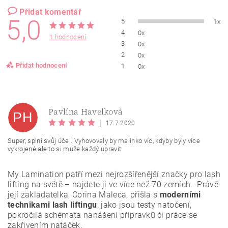
Přidat komentář
5,0
5
1x
4
0x
1 hodnocení
3
0x
2
0x
Přidat hodnocení
1
0x
Pavlína Havelková
PH
|
17.7.2020
Super, splní svůj účel. Vyhovovaly by malinko víc, kdyby byly více
vykrojené ale to si muže každý upravit
My Lamination patří mezi nejrozšířenější značky pro lash
lifting na světě – najdete ji ve více než 70 zemích. Právě
její zakladatelka, Corina Maleca, přišla s
moderními
technikami lash liftingu
, jako jsou testy natočení,
pokročilá schémata nanášení přípravků či práce se
Vložením hodnocení souhlasíte se
zásadami ochrany
zakřivením natáček.