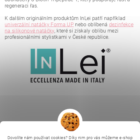
regeneraci řas.
K dalším originálním produktům InLei patří například
Vložením hodnocení souhlasíte se
zásadami ochrany
osobních údajů
.
univerzální natáčky Forma UP
nebo oblíbená
dezinfekce
na silikonové natáčky
, které si získaly oblibu mezi
profesionálními stylistkami v České republice.
|
|
|
Ella Baché
L.C.P. Paris
Kosmetická škola
|
Online kosmetické kurzy
Kozmetickyobchod.sk
Dovolíte nám používat cookies? Díky nim pro vás můžeme e-shop