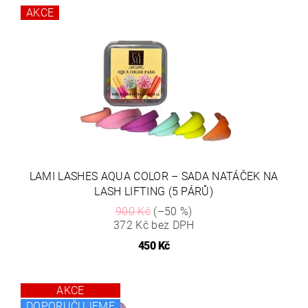
AKCE
LAMI LASHES AQUA COLOR – SADA NATÁČEK NA
LASH LIFTING (5 PÁRŮ)
900 Kč
(–50 %)
372 Kč bez DPH
450 Kč
AKCE
DOPORUČUJEME