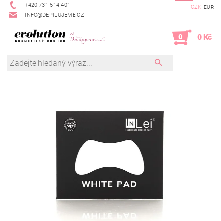
+420 731 514 401
CZK
EUR
INFO@DEPILUJEME.CZ
0
0 Kč