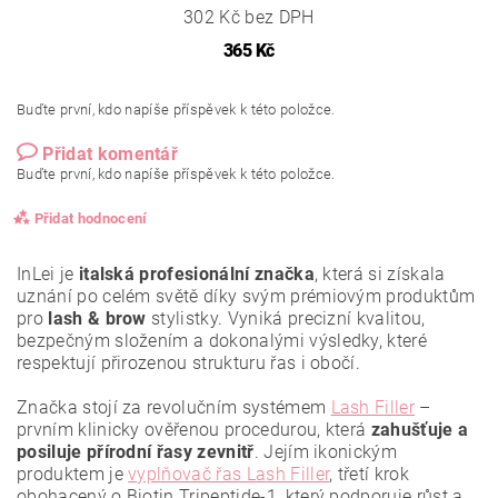
302 Kč bez DPH
365 Kč
Buďte první, kdo napíše příspěvek k této položce.
Přidat komentář
Buďte první, kdo napíše příspěvek k této položce.
Přidat hodnocení
InLei je
italská profesionální značka
, která si získala
uznání po celém světě díky svým prémiovým produktům
pro
lash & brow
stylistky. Vyniká precizní kvalitou,
bezpečným složením a dokonalými výsledky, které
respektují přirozenou strukturu řas i obočí.
Značka stojí za revolučním systémem
Lash Filler
–
prvním klinicky ověřenou procedurou, která
zahušťuje a
posiluje přírodní řasy zevnitř
. Jejím ikonickým
produktem je
vyplňovač řas Lash Filler
, třetí krok
obohacený o Biotin Tripeptide-1, který podporuje růst a