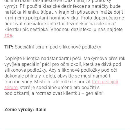
očního okolí. Dezinfekce se totiž nedají z podložky
vymýt. Při použití klasické dezinfekce na natáčky bude
natáčka klientku štípat, v krajních případech může dojít i
k mírnému poleptání horního víčka. Proto doporučujeme
používat speciální kontaktní dezinfekce na silikon ať
klientku nic neštipká. Vhodnou dezinfekci u nás najdete
zde
.
TIP:
Speciální sérum pod silikonové podložky
Dopřejte klientka nadstandartní péči. Maxymova přes rok
vyvíjela speciální péči pro oční okolí, která se dává pod
silikonové podložky. Aby silikonové podložky pod oči
dokonale přilnuly k pleti, obvykle se musí namočit
trochou vody. Místo ní ale můžete použít
toto pečující
sérum
, které je speciálně určené pro použití s
podložkami, a rozmazlovat klientku – geniální!
Země výroby: Itálie