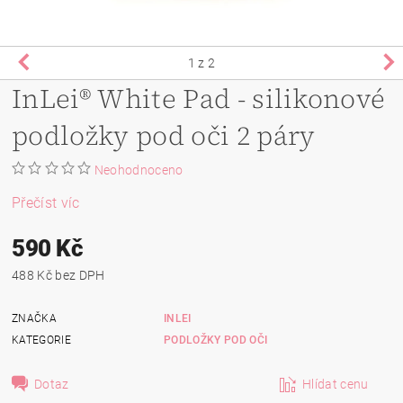
1
z 2
InLei® White Pad - silikonové
podložky pod oči 2 páry
Neohodnoceno
Přečíst víc
590 Kč
488 Kč bez DPH
ZNAČKA
INLEI
KATEGORIE
PODLOŽKY POD OČI
Dotaz
Hlídat cenu