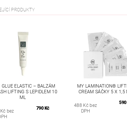
EJÍCÍ PRODUKTY
 GLUE ELASTIC – BALZÁM
MY LAMINATION® LIFT
SH LIFTING S LEPIDLEM 10
CREAM SÁČKY 5 X 1,5
ML
590
488 Kč bez
790 Kč
 Kč bez
DPH
DPH