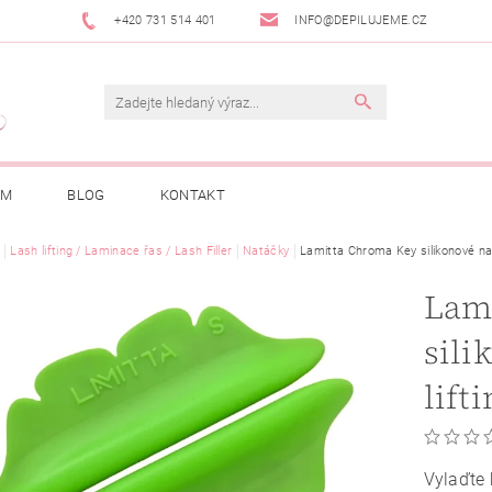
+420 731 514 401
INFO@DEPILUJEME.CZ
AM
BLOG
KONTAKT
Lash lifting / Laminace řas / Lash Filler
Natáčky
Lamitta Chroma Key silikonové nat
Lam
sili
lift
Vylaďte 