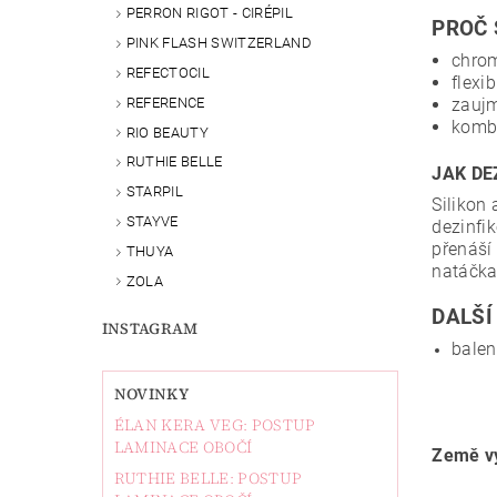
PERRON RIGOT - CIRÉPIL
PROČ 
PINK FLASH SWITZERLAND
chrom
REFECTOCIL
flexi
REFERENCE
zaujm
kombi
RIO BEAUTY
RUTHIE BELLE
JAK DE
STARPIL
Silikon
STAYVE
dezinfi
přenáší
THUYA
natáčka
ZOLA
DALŠÍ
INSTAGRAM
balen
NOVINKY
ÉLAN KERA VEG: POSTUP
LAMINACE OBOČÍ
Země v
RUTHIE BELLE: POSTUP