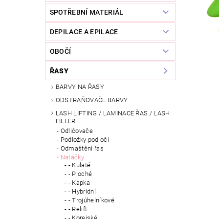
SPOTŘEBNÍ MATERIÁL
DEPILACE A EPILACE
OBOČÍ
ŘASY
BARVY NA ŘASY
ODSTRAŇOVAČE BARVY
LASH LIFTING / LAMINACE ŘAS / LASH
FILLER
Odličovače
Podložky pod oči
Odmaštění řas
Natáčky
- Kulaté
- Ploché
- Kapka
- Hybridní
- Trojúhelníkové
- Relift
- Korejské