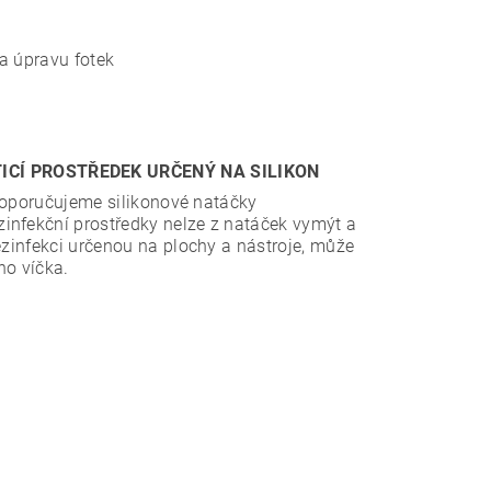
a úpravu fotek
TICÍ PROSTŘEDEK URČENÝ NA SILIKON
 doporučujeme silikonové natáčky
zinfekční prostředky nelze z natáček vymýt a
ezinfekci určenou na plochy a nástroje, může
ho víčka.