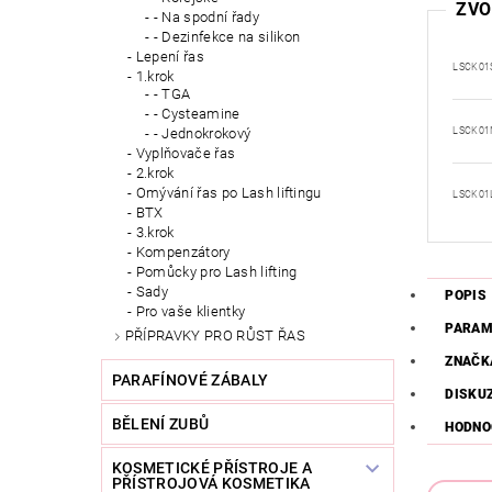
ZVO
- Na spodní řady
- Dezinfekce na silikon
Lepení řas
LSCK01
1.krok
- TGA
- Cysteamine
LSCK0
- Jednokrokový
Vyplňovače řas
2.krok
Omývání řas po Lash liftingu
LSCK01
BTX
3.krok
Kompenzátory
Pomůcky pro Lash lifting
Sady
POPIS
Pro vaše klientky
PARAM
PŘÍPRAVKY PRO RŮST ŘAS
ZNAČK
PARAFÍNOVÉ ZÁBALY
DISKU
BĚLENÍ ZUBŮ
HODNO
KOSMETICKÉ PŘÍSTROJE A
PŘÍSTROJOVÁ KOSMETIKA