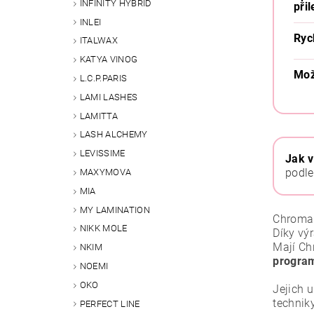
INFINITY HYBRID
přil
INLEI
Ryc
ITALWAX
KATYA VINOG
Mož
L.C.P.PARIS
LAMI LASHES
LAMITTA
LASH ALCHEMY
LEVISSIME
Jak v
podle
MAXYMOVA
MIA
MY LAMINATION
Chroma K
NIKK MOLE
Díky výr
Mají Ch
NKIM
program
NOEMI
OKO
Jejich 
techniky
PERFECT LINE