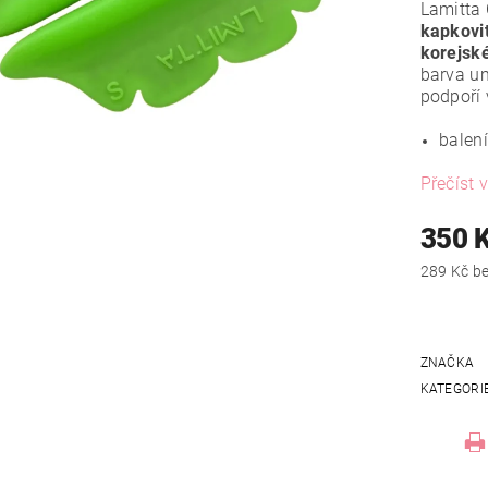
Lamitta
kapkovi
korejské
barva u
podpoří 
balení
Přečíst v
350 
289
ZNAČKA
KATEGORI