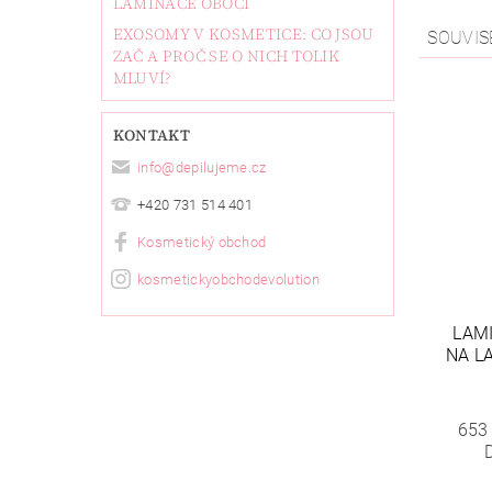
LAMINACE OBOČÍ
EXOSOMY V KOSMETICE: CO JSOU
SOUVIS
ZAČ A PROČ SE O NICH TOLIK
MLUVÍ?
KONTAKT
info
@
depilujeme.cz
+420 731 514 401
Kosmetický obchod
kosmetickyobchodevolution
LAMI
NA LA
653