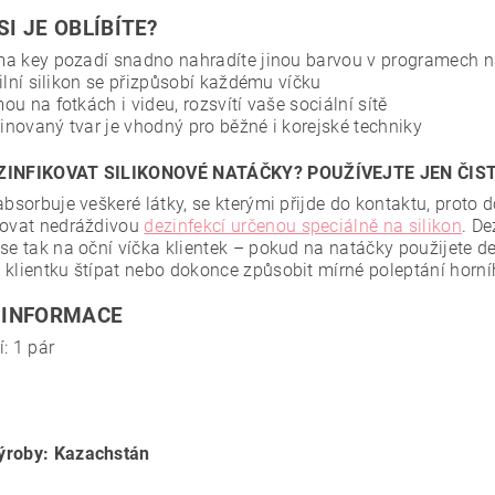
SI JE OBLÍBÍTE?
a key pozadí snadno nahradíte jinou barvou v programech n
bilní silikon se přizpůsobí každému víčku
ou na fotkách i videu, rozsvítí vaše sociální sítě
novaný tvar je vhodný pro běžné i korejské techniky
ZINFIKOVAT SILIKONOVÉ NATÁČKY? POUŽÍVEJTE JEN ČIS
 absorbuje veškeré látky, se kterými přijde do kontaktu, proto
kovat nedráždivou
dezinfekcí určenou speciálně na silikon
. De
 se tak na oční víčka klientek – pokud na natáčky použijete d
 klientku štípat nebo dokonce způsobit mírné poleptání horní
 INFORMACE
í: 1 pár
ýroby: Kazachstán