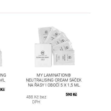
ING
MY LAMINATION®
 ML
NEUTRALISING CREAM SÁČEK
NA ŘASY I OBOČÍ 5 X 1,5 ML
 Kč
590 Kč
488 Kč bez
DPH