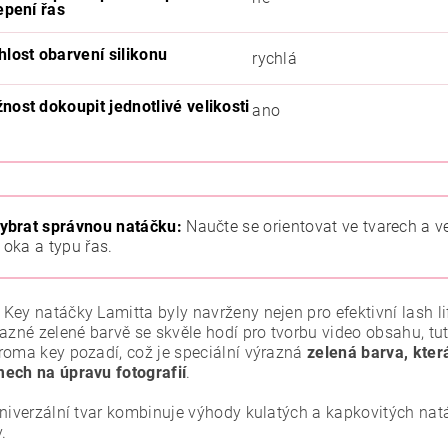
epení řas
hlost obarvení silikonu
rychlá
nost dokoupit jednotlivé velikosti
ano
ybrat správnou natáčku:
Naučte se orientovat ve tvarech a v
 oka a typu řas.
ey natáčky Lamitta byly navrženy nejen pro efektivní lash lift
azné zelené barvě se skvěle hodí pro tvorbu video obsahu, tut
roma key pozadí, což je speciální výrazná
zelená barva, kter
ech na úpravu fotografií
.
univerzální tvar kombinuje výhody kulatých a kapkovitých nat
.