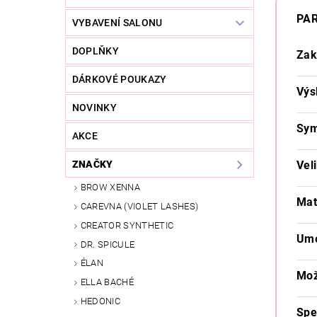
PA
VYBAVENÍ SALONU
DOPLŇKY
Zak
DÁRKOVÉ POUKAZY
Výs
NOVINKY
Sym
AKCE
Veli
ZNAČKY
BROW XENNA
Mat
CAREVNA (VIOLET LASHES)
CREATOR SYNTHETIC
Umo
DR. SPICULE
ÉLAN
Mož
ELLA BACHÉ
HEDONIC
Spe