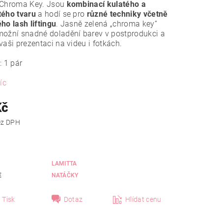
 Chroma Key. Jsou
kombinací kulatého a
tého tvaru
a hodí se pro
různé techniky včetně
ho lash liftingu
. Jasně zelená „chroma key“
možní snadné doladění barev v postprodukci a
vaši prezentaci na videu i fotkách.
: 1 pár
íc
Kč
 Kč bez DPH
LAMITTA
E
NATÁČKY
Tisk
Dotaz
Hlídat cenu