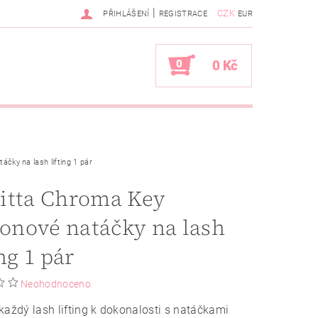
|
CZK
PŘIHLÁŠENÍ
REGISTRACE
EUR
0
0 Kč
áčky na lash lifting 1 pár
itta Chroma Key
konové natáčky na lash
ing 1 pár
Neohodnoceno
každý lash lifting k dokonalosti s natáčkami