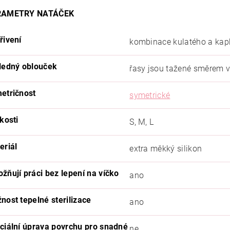
RAMETRY NATÁČEK
řivení
kombinace kulatého a kap
ledný oblouček
řasy jsou tažené směrem v
etričnost
symetrické
kosti
S, M, L
eriál
extra měkký silikon
žňují práci bez lepení na víčko
ano
nost tepelné sterilizace
ano
ciální úprava povrchu pro snadné
ne