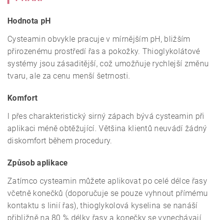
Hodnota pH
Cysteamin obvykle pracuje v mírnějším pH, bližším
přirozenému prostředí řas a pokožky. Thioglykolátové
systémy jsou zásaditější, což umožňuje rychlejší změnu
tvaru, ale za cenu menší šetrnosti.
Komfort
I přes charakteristický sirný zápach bývá cysteamin při
aplikaci méně obtěžující. Většina klientů neuvádí žádný
diskomfort během procedury.
Způsob aplikace
Zatímco cysteamin můžete aplikovat po celé délce řasy
včetně konečků (doporučuje se pouze vyhnout přímému
kontaktu s linií řas), thioglykolová kyselina se nanáší
přibližně na 80 % délky řasy a konečky se vynechávají