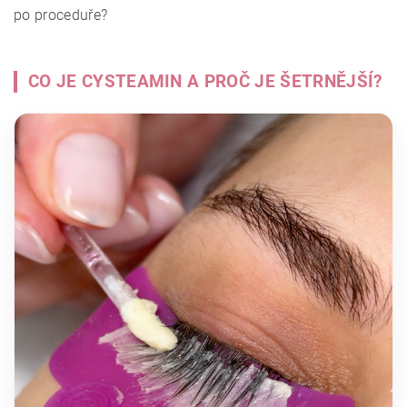
po proceduře?
CO JE CYSTEAMIN A PROČ JE ŠETRNĚJŠÍ?