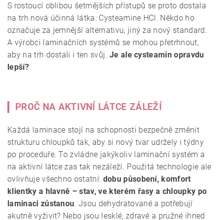
S rostoucí oblibou šetrnějších přístupů se proto dostala
na trh nová účinná látka: Cysteamine HCI. Někdo ho
označuje za jemnější alternativu, jiný za nový standard.
A výrobci laminačních systémů se mohou přetrhnout,
aby na trh dostali i ten svůj.
Je ale cysteamin opravdu
lepší?
PROČ NA AKTIVNÍ LÁTCE ZÁLEŽÍ
Každá laminace stojí na schopnosti bezpečně změnit
strukturu chloupků tak, aby si nový tvar udržely i týdny
po proceduře. To zvládne jakýkoliv laminační systém a
na aktivní látce zas tak nezáleží. Použitá technologie ale
ovlivňuje všechno ostatní:
dobu působení, komfort
klientky a hlavně – stav, ve kterém řasy a chloupky po
laminaci zůstanou
. Jsou dehydratované a potřebují
akutně vyživit? Nebo jsou lesklé, zdravé a pružné ihned