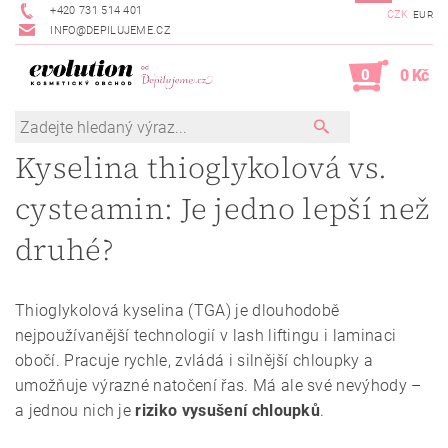
+420 731 514 401
CZK
EUR
INFO@DEPILUJEME.CZ
0
0 Kč
Kyselina thioglykolová vs.
cysteamin: Je jedno lepší než
druhé?
Thioglykolová kyselina (TGA) je dlouhodobě
nejpoužívanější technologií v lash liftingu i laminaci
obočí. Pracuje rychle, zvládá i silnější chloupky a
umožňuje výrazné natočení řas. Má ale své nevýhody –
a jednou nich je
riziko vysušení chloupků
.