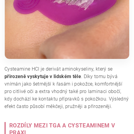
Cysteamine HCI je derivát aminokyseliny, který se
přirozeně vyskytuje v lidském těle
. Díky tomu bývá
vnímán jako šetrnější k řasám i pokožce, komfortnější
pro citlivé oči a extra vhodný také pro laminaci obočí,
kdy dochází ke kontaktu přípravků s pokožkou. Výsledný
efekt často působí měkčeji, pružněji a přirozeněji.
ROZDÍLY MEZI TGA A CYSTEAMINEM V
PRAXI