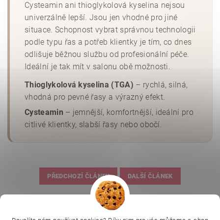
Cysteamin ani thioglykolová kyselina nejsou
univerzálně lepší. Jsou jen vhodné pro jiné
situace. Schopnost vybrat správnou technologii
podle typu řas a potřeb klientky je tím, co dnes
odlišuje běžnou službu od profesionální péče.
Ideální je tak mít v salonu obě možnosti.
Thioglykolová kyselina (TGA)
– rychlá, silná,
vhodná pro pevné řasy a výrazný efekt.
Cysteamin
– jemnější, komfortnější, ideální pro
citlivé klientky, slabší řasy nebo obočí.
PŘEDCHOZÍ ČLÁNEK
DALŠÍ ČLÁNEK
|
|
|
Ella Baché
L.C.P. Paris
Kosmetická škola