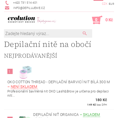
+420 731 514 401
CZK
EUR
INFO@DEPILUJEME.CZ
0
0 Kč
Depilační nitě na obočí
NEJPRODÁVANĚJŠÍ
1.
OKO COTTON THREAD - DEPILAČNÍ BARVICÍ NIT BÍLÁ 300 M
–
NENÍ SKLADEM
Profesionální bavlněná nit OKO Lash&Brow je určena pro depilaci
nití...
180 Kč
149 Kč
bez DPH
DEPILAČNÍ NIŤ ORGANICA
–
SKLADEM