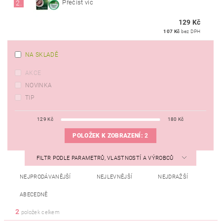
Přečíst víc
2.
129 Kč
107 Kč
bez DPH
NA SKLADĚ
AKCE
NOVINKA
TIP
129
Kč
180
Kč
POLOŽEK K ZOBRAZENÍ:
2
FILTR PODLE PARAMETRŮ, VLASTNOSTÍ A VÝROBCŮ
NEJPRODÁVANĚJŠÍ
NEJLEVNĚJŠÍ
NEJDRAŽŠÍ
ABECEDNĚ
2
položek celkem