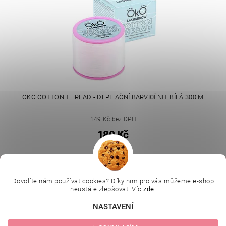
OKO COTTON THREAD - DEPILAČNÍ BARVICÍ NIT BÍLÁ 300 M
149 Kč bez DPH
180 Kč
|
|
|
Ella Baché
L.C.P. Paris
Kosmetická škola
|
Dovolíte nám používat cookies? Díky nim pro vás můžeme e-shop
Online kosmetické kurzy
Kozmetickyobchod.sk
neustále zlepšovat. Víc
zde
.
NASTAVENÍ
Upravit nastavení
2026 © Evolution | Depilujeme.cz, všechna práva vyhrazena