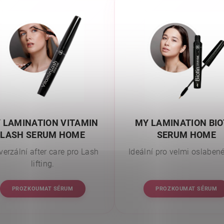
 LAMINATION VITAMIN
MY LAMINATION BIO
LASH SERUM HOME
SERUM HOME
verzální after care pro Lash
Ideální pro velmi oslabené
lifting.
PROZKOUMAT SÉRUM
PROZKOUMAT SÉRUM