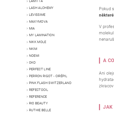
LAMITTA
LASH ALCHEMY
Pokud s
LEVISSIME
některé 
MAXYMOVA
V profe
MIA
molekulá
MY LAMINATION
nenarušu
NIKK MOLE
NKIM
NOEMI
A C
OKO
PERFECT LINE
Ani ole
PERRON RIGOT - CIRÉPIL
hydrata
PINK FLASH SWITZERLAND
zkracov
REFECTOCIL
REFERENCE
RIO BEAUTY
JAK
RUTHIE BELLE