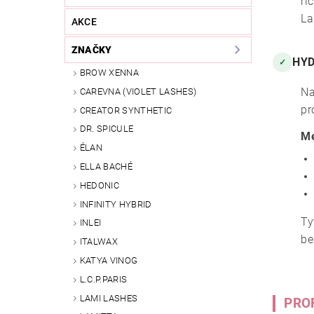
ri
La
AKCE
ZNAČKY
HYD
✓
BROW XENNA
Na
CAREVNA (VIOLET LASHES)
pr
CREATOR SYNTHETIC
DR. SPICULE
Me
ÉLAN
ELLA BACHÉ
HEDONIC
INFINITY HYBRID
Ty
INLEI
be
ITALWAX
KATYA VINOG
L.C.P.PARIS
LAMI LASHES
PRO