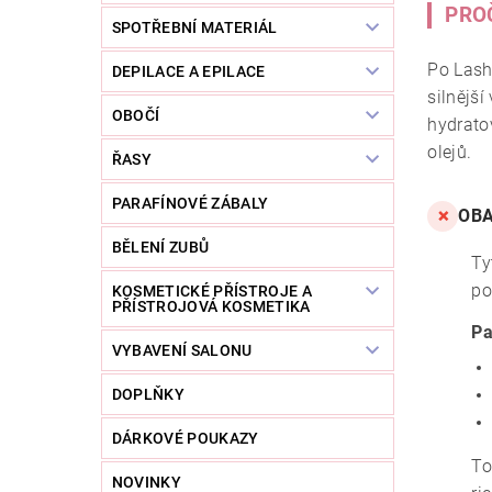
PRO
SPOTŘEBNÍ MATERIÁL
Po Lash 
DEPILACE A EPILACE
silnější
OBOČÍ
hydratov
olejů.
ŘASY
PARAFÍNOVÉ ZÁBALY
OBA
❌
BĚLENÍ ZUBŮ
Ty
po
KOSMETICKÉ PŘÍSTROJE A
PŘÍSTROJOVÁ KOSMETIKA
Pa
VYBAVENÍ SALONU
DOPLŇKY
DÁRKOVÉ POUKAZY
To
NOVINKY