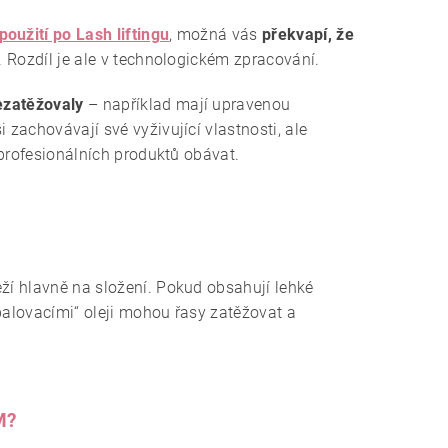
oužití po Lash liftingu
, možná vás
překvapí, že
 Rozdíl je ale v technologickém zpracování.
ezatěžovaly
– například mají upravenou
 zachovávají své vyživující vlastnosti, ale
h profesionálních produktů obávat.
eží hlavně na složení. Pokud obsahují lehké
balovacími“ oleji mohou řasy zatěžovat a
M?