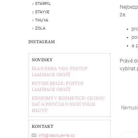
STARPIL
Nejbezp
STAYVE
že:
THUYA
pr
ZOLA
po
INSTAGRAM
a 
NOVINKY
Právě d
ÉLAN KERA VEG: POSTUP
vybírat
LAMINACE OBOČÍ
RUTHIE BELLE: POSTUP
LAMINACE OBOČÍ
EXOSOMY V KOSMETICE: CO JSOU
ZAČ A PROČ SE O NICH TOLIK
Nemusít
MLUVÍ?
KONTAKT
info
@
depilujeme.cz