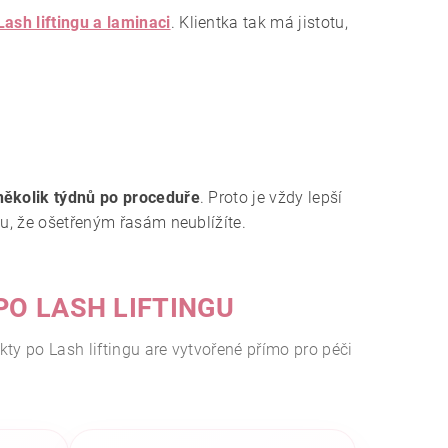
Lash liftingu a laminaci
. Klientka tak má jistotu,
několik týdnů po proceduře
. Proto je vždy lepší
tu, že ošetřeným řasám neublížíte.
O LASH LIFTINGU
ukty po Lash liftingu are vytvořené přímo pro péči