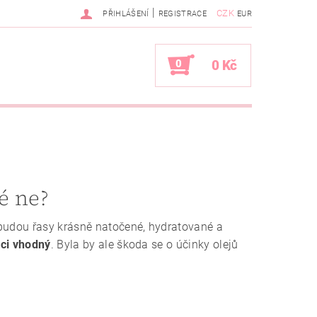
|
CZK
PŘIHLÁŠENÍ
REGISTRACE
EUR
0
0 Kč
é ne?
 budou řasy krásně natočené, hydratované a
aci vhodný
. Byla by ale škoda se o účinky olejů