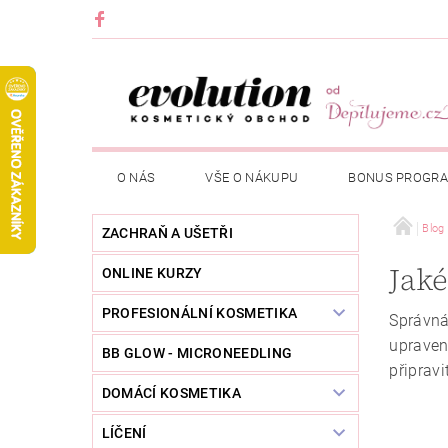
O NÁS
VŠE O NÁKUPU
BONUS PROGR
Blog
ZACHRAŇ A UŠETŘI
Jaké
ONLINE KURZY
PROFESIONÁLNÍ KOSMETIKA
Správn
upravené
BB GLOW - MICRONEEDLING
připravi
DOMÁCÍ KOSMETIKA
LÍČENÍ