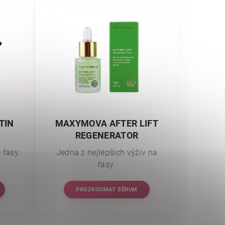
TIN
MAXYMOVA AFTER LIFT
REGENERATOR
 řasy.
Jedna z nejlepších výživ na
řasy.
PROZKOUMAT SÉRUM