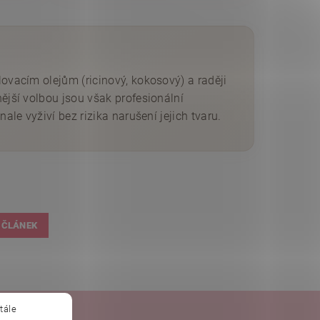
lovacím olejům (ricinový, kokosový) a raději
ější volbou jsou však profesionální
ale vyživí bez rizika narušení jejich tvaru.
 ČLÁNEK
tále
obchod.sk