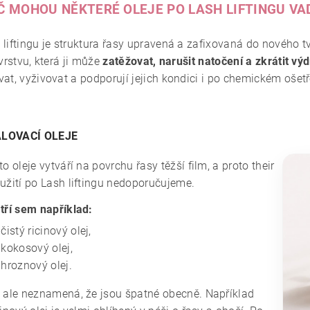
Č MOHOU NĚKTERÉ OLEJE PO LASH LIFTINGU VA
liftingu je struktura řasy upravená a zafixovaná do nového tv
 vrstvu, která ji může
zatěžovat, narušit natočení a zkrátit vý
at, vyživovat a podporují jejich kondici i po chemickém ošetře
LOVACÍ OLEJE
to oleje vytváří na povrchu řasy těžší film, a proto their
užití po Lash liftingu nedoporučujeme.
tří sem například:
čistý ricinový olej,
kokosový olej,
hroznový olej.
 ale neznamená, že jsou špatné obecně. Například