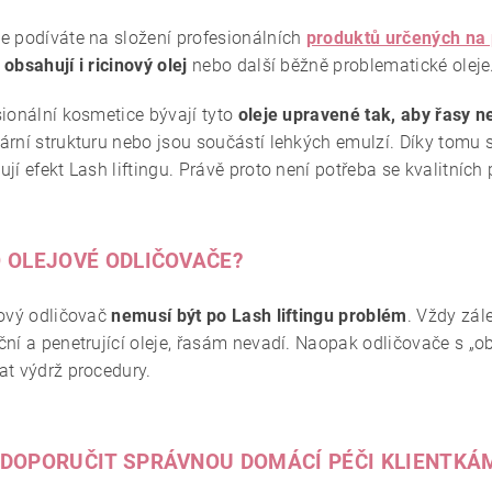
e podíváte na složení profesionálních
produktů určených na p
obsahují i ricinový olej
nebo další běžně problematické oleje.
sionální kosmetice bývají tyto
oleje upravené tak, aby řasy n
rní strukturu nebo jsou součástí lehkých emulzí. Díky tomu si
jí efekt Lash liftingu. Právě proto není potřeba se kvalitníc
O OLEJOVÉ ODLIČOVAČE?
jový odličovač
nemusí být po Lash liftingu problém
. Vždy zál
ční a penetrující oleje, řasám nevadí. Naopak odličovače s „o
at výdrž procedury.
 DOPORUČIT SPRÁVNOU DOMÁCÍ PÉČI KLIENTKÁ