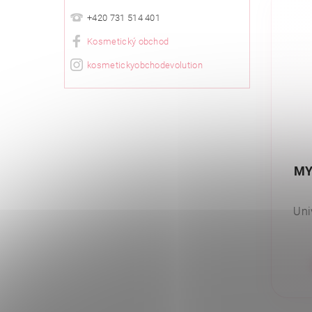
+420 731 514 401
Kosmetický obchod
kosmetickyobchodevolution
MY
Uni