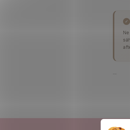
✓
Ne 
sáh
aft
```
Ella Bach