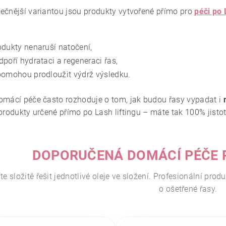
ečnější variantou jsou produkty vytvořené přímo pro
péči po 
odukty nenaruší natočení,
dpoří hydrataci a regeneraci řas,
pomohou prodloužit výdrž výsledku.
omácí péče často rozhoduje o tom, jak budou řasy vypadat i
 produkty určené přímo po Lash liftingu – máte tak 100% jisto
DOPORUČENÁ DOMÁCÍ PÉČE P
e složitě řešit jednotlivé oleje ve složení. Profesionální prod
o ošetřené řasy.