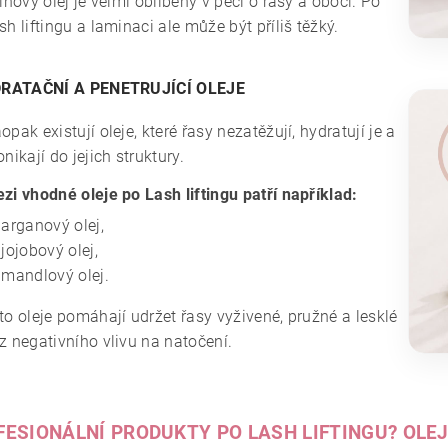
cinový olej je velmi oblíbený v péči o řasy a obočí. Po
sh liftingu a laminaci ale může být příliš těžký.
RATAČNÍ A PENETRUJÍCÍ OLEJE
opak existují oleje, které řasy nezatěžují, hydratují je a
onikají do jejich struktury.
zi vhodné oleje po Lash liftingu patří například:
arganový olej,
jojobový olej,
mandlový olej.
to oleje pomáhají udržet řasy vyživené, pružné a lesklé
z negativního vlivu na natočení.
FESIONÁLNÍ PRODUKTY PO LASH LIFTINGU? OLE