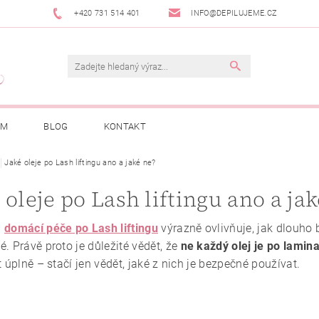
+420 731 514 401
INFO@DEPILUJEME.CZ
AM
BLOG
KONTAKT
Jaké oleje po Lash liftingu ano a jaké ne?
 oleje po Lash liftingu ano a jak
á
domácí péče po Lash liftingu
výrazně ovlivňuje, jak dlouho
. Právě proto je důležité vědět, že
ne každý olej je po lamin
t úplně – stačí jen vědět, jaké z nich je bezpečné používat.