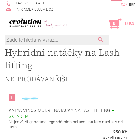
+420 731 514 401
CZK
EUR
INFO@DEPILUJEME.CZ
0
0 Kč
Hybridní natáčky na Lash
lifting
NEJPRODÁVANĚJŠÍ
1.
KATYA VINOG MODRÉ NATÁČKY NA LASH LIFTING
–
SKLADEM
Nejnovější generace legendárních natáček na laminaci řas od
lash...
250 Kč
207 Kč
bez DPH