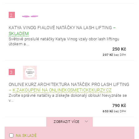
2.
KATYA VINOG FIALOVÉ NATÁČKY NA LASH LIFTING
–
SKLADEM
Světově proslulé natáčky Katya Vinog vzaly obor lash liftingu
útokem a...
250 Kč
207 Kč
bez DPH
3.
ONLINE KURZ ARCHITEKTURA NATÁČEK PRO LASH LIFTING
–
K ZAKOUPENÍ NA ONLINEKOSMETICKEKURZY.CZ
Zvolte správné natáčky a získejte dokonalý oblouk! Nevyznáte se
v...
790 Kč
653 Kč
bez DPH
ZOBRAZIT VÍCE
NA SKLADĚ