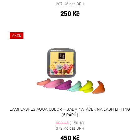
207 Kč bez DPH
250 Kč
AKCE
LAMI LASHES AQUA COLOR – SADA NATÁČEK NA LASH LIFTING
(5 PÁRŮ)
900 Kč
(–50 %)
372 Kč bez DPH
450 Kč