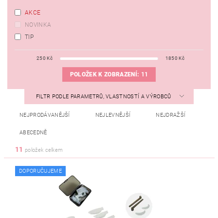
AKCE
NOVINKA
TIP
250
Kč
1850
Kč
POLOŽEK K ZOBRAZENÍ:
11
FILTR PODLE PARAMETRŮ, VLASTNOSTÍ A VÝROBCŮ
NEJPRODÁVANĚJŠÍ
NEJLEVNĚJŠÍ
NEJDRAŽŠÍ
ABECEDNĚ
11
položek celkem
DOPORUČUJEME