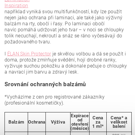
Inspiration
například vyniká svou multifunkčností, kdy lze použít
nejen jako ochrana při laminaci, ale také jako výživný
balzám na rty, obočí i řasy. P
o laminaci obočí
navíc
pomáhá udržovat jeho tvar
– v noci se chloupky
tolik necuchají, nekroutí a snáz se ráno vyčesávají do
požadovaného tvaru.
I
ÉLAN Skin Protector
je skvělou volbou a dá se použít i
doma, protože zmírňuje svědění, hojí drobné ranky,
vyživuje suchou pokožku a dokonale pečuje o chloupky
a navrací jim barvu a zdravý lesk.
Srovnání ochranných balzámů
*Vycházíme z cen pro registrované zákazníky
(profesionální kosmetičky).
Expirace
Cena
Cena* a
od
Balzám
Ochrana
Výživa
za
velikost
otevření
1 ml*
balení
(měsíce)