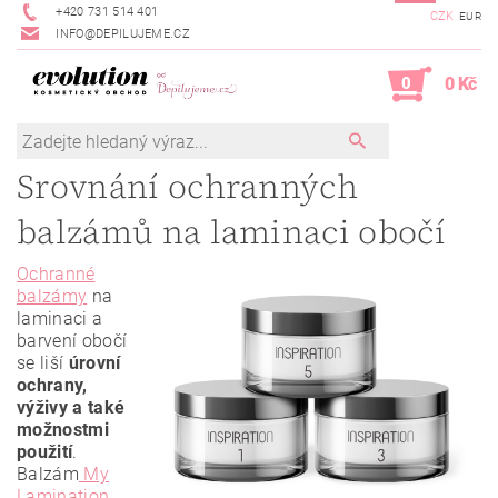
+420 731 514 401
CZK
EUR
INFO@DEPILUJEME.CZ
0
0 Kč
Srovnání ochranných
balzámů na laminaci obočí
Ochranné
balzámy
na
laminaci a
barvení obočí
se liší
úrovní
ochrany,
výživy a také
možnostmi
použití
.
Balzám
My
Lamination