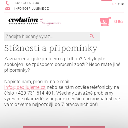
+420 731 514 401
CZK
EUR
INFO@DEPILUJEME.CZ
0
0 Kč
Stížnosti a připomínky
Zaznamenali jste problém s platbou? Nebyli jste
spokojeni se způsobem doručení zboží? Nebo máte jiné
připomínky?
Napište nám, prosím, na e-mail
info@depilujeme.cz
nebo se nám ozvěte telefonicky na
číslo +420 731 514 401. Všechny závažné problémy
vyřešíme okamžitě, v případě menších nesrovnalostí se
vám ozveme nejpozději do 7 pracovních dnů.