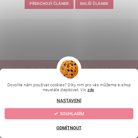
PŘEDCHOZÍ ČLÁNEK
DALŠÍ ČLÁNEK
|
|
|
Ella Baché
L.C.P. Paris
Kosmetická škola
|
Online kosmetické kurzy
Kozmetickyobchod.sk
Dovolíte nám používat cookies? Díky nim pro vás můžeme e-shop
neustále zlepšovat. Víc
zde
.
Upravit nastavení
2026 © Evolution | Depilujeme.cz, všechna práva vyhrazena
NASTAVENÍ
cookies
SOUHLASÍM
Vytvořil Shoptet
ODMÍTNOUT