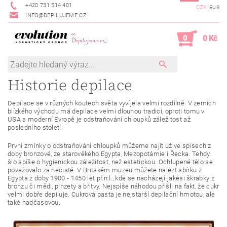
+420 731 514 401
CZK
EUR
INFO@DEPILUJEME.CZ
0
0 Kč
Historie depilace
Depilace se v různých koutech světa vyvíjela velmi rozdílně. V zemích
blízkého východu má depilace velmi dlouhou tradici, oproti tomu v
USA a moderní Evropě je odstraňování chloupků záležitost až
posledního století.
První zmínky o odstraňování chloupků můžeme najít už ve spisech z
doby bronzové, ze starověkého Egypta, Mezopotámie i Řecka. Tehdy
šlo spíše o hygienickou záležitost, než estetickou. Ochlupené tělo se
považovalo za nečisté. V Britském muzeu můžete nalézt sbírku z
Egypta z doby 1900 - 1450 let př.n.l., kde se nacházejí jakési škrabky z
bronzu či mědi, pinzety a břitvy. Nejspíše náhodou přišli na fakt, že cukr
velmi dobře depiluje. Cukrová pasta je nejstarší depilační hmotou, ale
také nadčasovou.