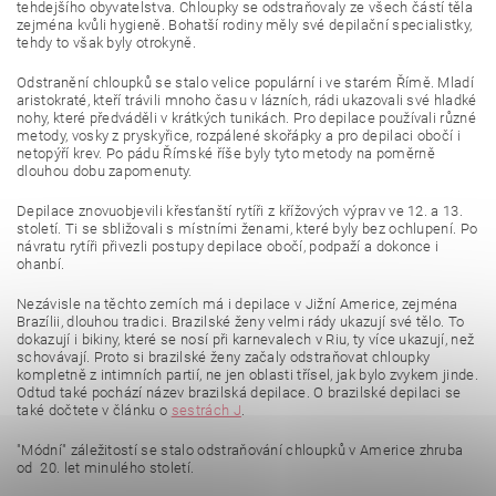
tehdejšího obyvatelstva. Chloupky se odstraňovaly ze všech částí těla
zejména kvůli hygieně. Bohatší rodiny měly své depilační specialistky,
tehdy to však byly otrokyně.
Odstranění chloupků se stalo velice populární i ve starém Římě. Mladí
aristokraté, kteří trávili mnoho času v lázních, rádi ukazovali své hladké
nohy, které předváděli v krátkých tunikách. Pro depilace používali různé
metody, vosky z pryskyřice, rozpálené skořápky a pro depilaci obočí i
netopýří krev. Po pádu Římské říše byly tyto metody na poměrně
dlouhou dobu zapomenuty.
Depilace znovuobjevili křesťanští rytíři z křížových výprav ve 12. a 13.
století. Ti se sbližovali s místními ženami, které byly bez ochlupení. Po
návratu rytíři přivezli postupy depilace obočí, podpaží a dokonce i
ohanbí.
Nezávisle na těchto zemích má i depilace v Jižní Americe, zejména
Brazílii, dlouhou tradici. Brazilské ženy velmi rády ukazují své tělo. To
dokazují i bikiny, které se nosí při karnevalech v Riu, ty více ukazují, než
schovávají. Proto si brazilské ženy začaly odstraňovat chloupky
kompletně z intimních partií, ne jen oblasti třísel, jak bylo zvykem jinde.
Odtud také pochází název brazilská depilace. O brazilské depilaci se
také dočtete v článku o
sestrách J
.
"Módní" záležitostí se stalo odstraňování chloupků v Americe zhruba
od 20. let minulého století.