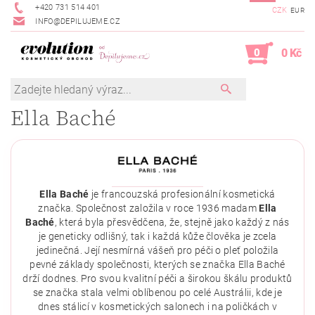
+420 731 514 401
CZK
EUR
INFO@DEPILUJEME.CZ
0
0 Kč
Ella Baché
Ella Baché
je francouzská profesionální kosmetická
značka. Společnost založila v roce 1936 madam
Ella
Baché
, která byla přesvědčena, že, stejně jako každý z nás
je geneticky odlišný, tak i každá kůže člověka je zcela
jedinečná. Její nesmírná vášeň pro péči o pleť položila
pevné základy společnosti, kterých se značka Ella Baché
drží dodnes. Pro svou kvalitní péči a širokou škálu produktů
se značka stala velmi oblíbenou po celé Austrálii, kde je
dnes stálicí v kosmetických salonech i na poličkách v