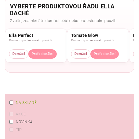
VYBERTE PRODUKTOVOU ŘADU ELLA
BACHÉ
Zvolte, zda hledáte domácí péči nebo profesionální použití.
Ella Perfect
Tomate Glow
Mo
Domácí i profesionální použití
Domácí i profesionální použití
Domá
Domácí
Profesionální
Domácí
Profesionální
D
NA SKLADĚ
AKCE
NOVINKA
TIP