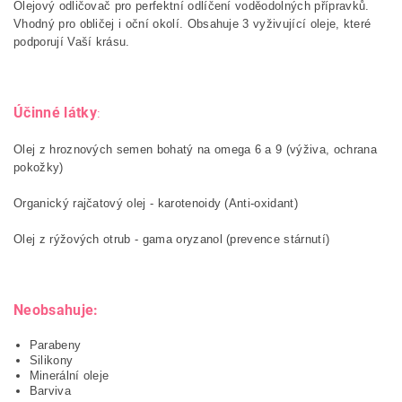
Olejový odličovač pro perfektní odlíčení voděodolných přípravků.
Vhodný pro obličej i oční okolí. Obsahuje 3 vyživující oleje, které
podporují Vaší krásu.
Účinné látky
:
Olej z hroznových semen bohatý na omega 6 a 9 (výživa, ochrana
pokožky)
Organický rajčatový olej - karotenoidy (Anti-oxidant)
Olej z rýžových otrub - gama oryzanol (prevence stárnutí)
Neobsahuje:
Parabeny
Silikony
Minerální oleje
Barviva