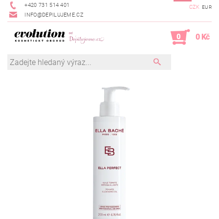
+420 731 514 401
CZK
EUR
INFO@DEPILUJEME.CZ
0
0 Kč