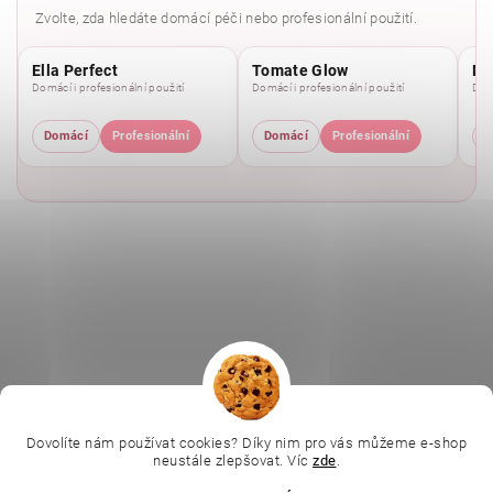
Zvolte, zda hledáte domácí péči nebo profesionální použití.
Ella Perfect
Tomate Glow
Mo
Domácí i profesionální použití
Domácí i profesionální použití
Domá
Domácí
Profesionální
Domácí
Profesionální
D
|
|
|
Ella Baché
L.C.P. Paris
Kosmetická škola
|
Online kosmetické kurzy
Kozmetickyobchod.sk
Dovolíte nám používat cookies? Díky nim pro vás můžeme e-shop
neustále zlepšovat. Víc
zde
.