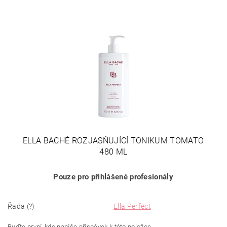
ELLA BACHÉ ROZJASŇUJÍCÍ TONIKUM TOMATO
480 ML
Pouze pro přihlášené profesionály
Řada (?)
Ella Perfect
Buďte první, kdo napíše příspěvek k této položce.