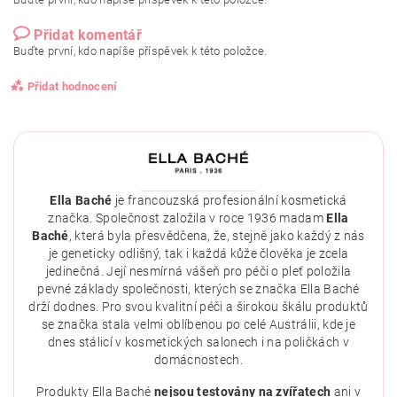
Přidat komentář
Buďte první, kdo napíše příspěvek k této položce.
Přidat hodnocení
Ella Baché
je francouzská profesionální kosmetická
značka. Společnost založila v roce 1936 madam
Ella
Baché
, která byla přesvědčena, že, stejně jako každý z nás
je geneticky odlišný, tak i každá kůže člověka je zcela
jedinečná. Její nesmírná vášeň pro péči o pleť položila
pevné základy společnosti, kterých se značka Ella Baché
drží dodnes. Pro svou kvalitní péči a širokou škálu produktů
se značka stala velmi oblíbenou po celé Austrálii, kde je
dnes stálicí v kosmetických salonech i na poličkách v
domácnostech.
Vložením hodnocení souhlasíte se
zásadami ochrany
osobních údajů
.
Produkty Ella Baché
nejsou testovány na zvířatech
ani v