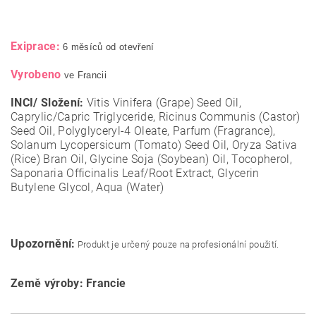
Exiprace:
6 měsíců od otevření
Vyrobeno
ve Francii
INCI/ Složení:
Vitis Vinifera (Grape) Seed Oil,
Caprylic/Capric Triglyceride, Ricinus Communis (Castor)
Seed Oil, Polyglyceryl-4 Oleate, Parfum (Fragrance),
Solanum Lycopersicum (Tomato) Seed Oil, Oryza Sativa
(Rice) Bran Oil, Glycine Soja (Soybean) Oil, Tocopherol,
Saponaria Officinalis Leaf/Root Extract, Glycerin
Butylene Glycol, Aqua (Water)
Upozornění:
Produkt je určený pouze na profesionální použití.
Země výroby: Francie