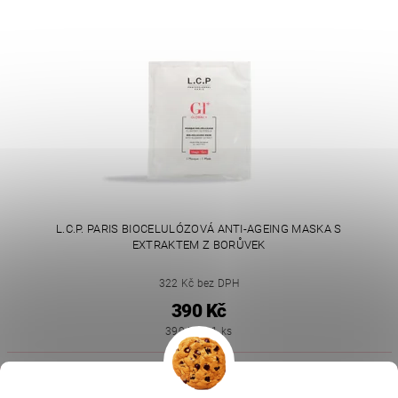
L.C.P. PARIS BIOCELULÓZOVÁ ANTI-AGEING MASKA S
EXTRAKTEM Z BORŮVEK
322 Kč bez DPH
390 Kč
390 Kč / 1 ks
|
|
|
Ella Baché
L.C.P. Paris
Kosmetická škola