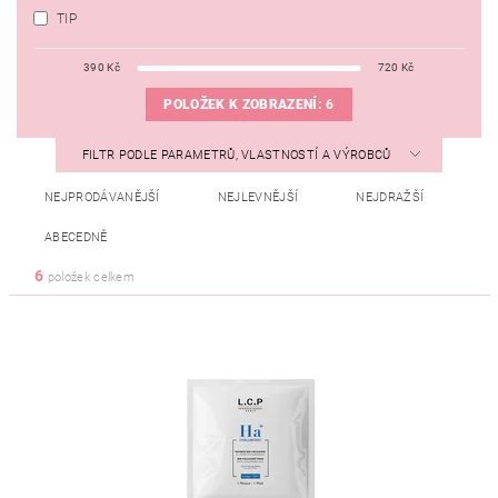
TIP
390
Kč
720
Kč
POLOŽEK K ZOBRAZENÍ:
6
FILTR PODLE PARAMETRŮ, VLASTNOSTÍ A VÝROBCŮ
NEJPRODÁVANĚJŠÍ
NEJLEVNĚJŠÍ
NEJDRAŽŠÍ
ABECEDNĚ
6
položek celkem