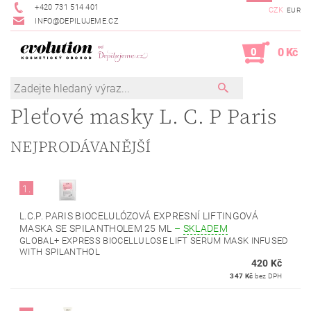
+420 731 514 401
CZK
EUR
INFO@DEPILUJEME.CZ
0
0 Kč
Pleťové masky L. C. P Paris
NEJPRODÁVANĚJŠÍ
1.
L.C.P. PARIS BIOCELULÓZOVÁ EXPRESNÍ LIFTINGOVÁ
MASKA SE SPILANTHOLEM 25 ML
–
SKLADEM
GLOBAL+ EXPRESS BIOCELLULOSE LIFT SERUM MASK INFUSED
WITH SPILANTHOL
420 Kč
347 Kč
bez DPH