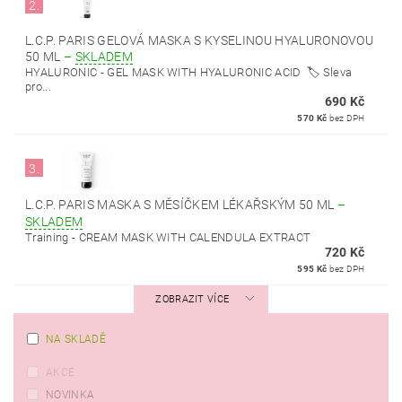
2.
L.C.P. PARIS GELOVÁ MASKA S KYSELINOU HYALURONOVOU
50 ML
–
SKLADEM
HYALURONIC - GEL MASK WITH HYALURONIC ACID 🏷️ Sleva
pro...
690 Kč
570 Kč
bez DPH
3.
L.C.P. PARIS MASKA S MĚSÍČKEM LÉKAŘSKÝM 50 ML
–
SKLADEM
Training - CREAM MASK WITH CALENDULA EXTRACT
720 Kč
595 Kč
bez DPH
ZOBRAZIT VÍCE
NA SKLADĚ
AKCE
NOVINKA