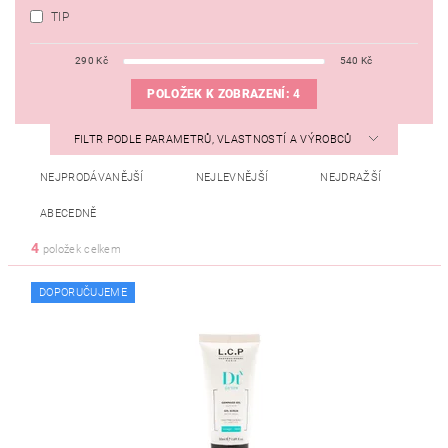
TIP
290
Kč
540
Kč
POLOŽEK K ZOBRAZENÍ:
4
FILTR PODLE PARAMETRŮ, VLASTNOSTÍ A VÝROBCŮ
NEJPRODÁVANĚJŠÍ
NEJLEVNĚJŠÍ
NEJDRAŽŠÍ
ABECEDNĚ
4
položek celkem
DOPORUČUJEME