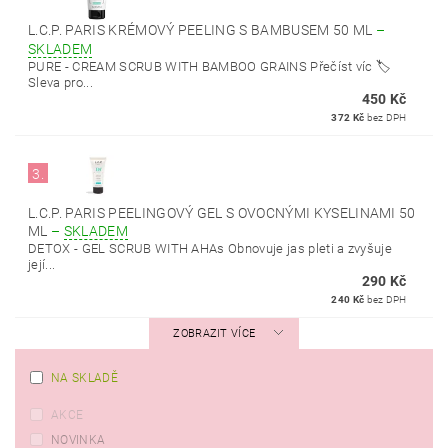
L.C.P. PARIS KRÉMOVÝ PEELING S BAMBUSEM 50 ML
–
SKLADEM
PURE - CREAM SCRUB WITH BAMBOO GRAINS Přečíst víc 🏷️
Sleva pro...
450 Kč
372 Kč
bez DPH
3.
L.C.P. PARIS PEELINGOVÝ GEL S OVOCNÝMI KYSELINAMI 50
ML
–
SKLADEM
DETOX - GEL SCRUB WITH AHAs Obnovuje jas pleti a zvyšuje
její...
290 Kč
240 Kč
bez DPH
ZOBRAZIT VÍCE
NA SKLADĚ
AKCE
NOVINKA