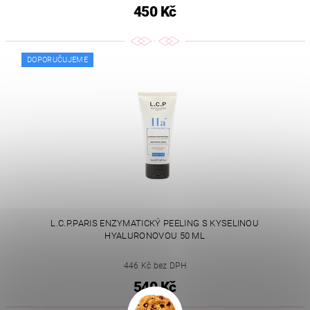
450 Kč
DOPORUČUJEME
L.C.P.PARIS ENZYMATICKÝ PEELING S KYSELINOU
HYALURONOVOU 50 ML
446 Kč bez DPH
540 Kč