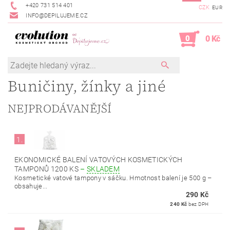
+420 731 514 401
CZK
EUR
INFO@DEPILUJEME.CZ
0
0 Kč
Buničiny, žínky a jiné
NEJPRODÁVANĚJŠÍ
1.
EKONOMICKÉ BALENÍ VATOVÝCH KOSMETICKÝCH
TAMPONŮ 1200 KS
–
SKLADEM
Kosmetické vatové tampony v sáčku. Hmotnost balení je 500 g –
obsahuje...
290 Kč
240 Kč
bez DPH