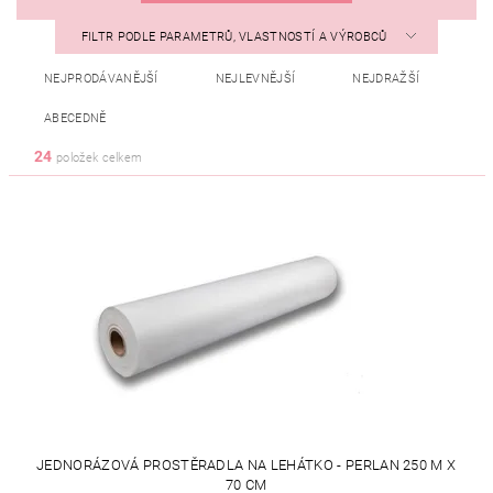
FILTR PODLE PARAMETRŮ, VLASTNOSTÍ A VÝROBCŮ
NEJPRODÁVANĚJŠÍ
NEJLEVNĚJŠÍ
NEJDRAŽŠÍ
ABECEDNĚ
24
položek celkem
JEDNORÁZOVÁ PROSTĚRADLA NA LEHÁTKO - PERLAN 250 M X
70 CM