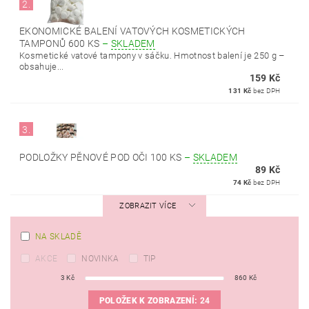
2.
EKONOMICKÉ BALENÍ VATOVÝCH KOSMETICKÝCH
TAMPONŮ 600 KS
–
SKLADEM
Kosmetické vatové tampony v sáčku. Hmotnost balení je 250 g –
obsahuje...
159 Kč
131 Kč
bez DPH
3.
PODLOŽKY PĚNOVÉ POD OČI 100 KS
–
SKLADEM
89 Kč
74 Kč
bez DPH
ZOBRAZIT VÍCE
NA SKLADĚ
AKCE
NOVINKA
TIP
3
Kč
860
Kč
POLOŽEK K ZOBRAZENÍ:
24