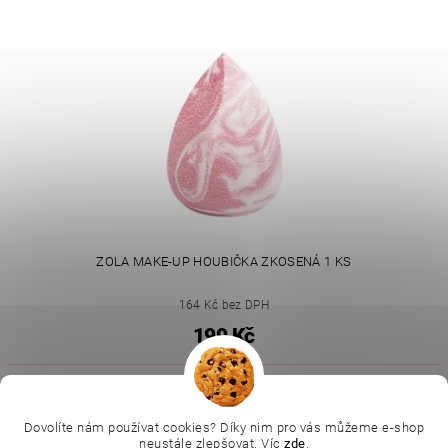
ZOLA MAKE-UP HOUBIČKA ZKOSENÁ 1 KS
164 Kč bez DPH
199 Kč
|
|
|
Ella Baché
L.C.P. Paris
Kosmetická škola
|
Online kosmetické kurzy
Kozmetickyobchod.sk
Dovolíte nám používat cookies? Díky nim pro vás můžeme e-shop
neustále zlepšovat. Víc
zde
.