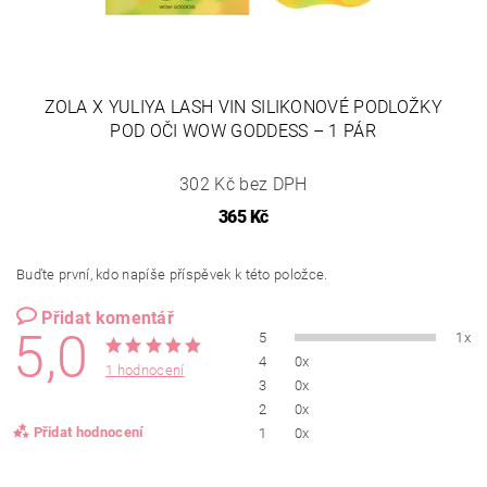
ZOLA X YULIYA LASH VIN SILIKONOVÉ PODLOŽKY
POD OČI WOW GODDESS – 1 PÁR
302 Kč bez DPH
365 Kč
Buďte první, kdo napíše příspěvek k této položce.
Přidat komentář
5,0
5
1x
4
0x
1 hodnocení
3
0x
2
0x
Přidat hodnocení
1
0x