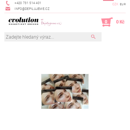
+420 731 514 401
CZK
EUR
INFO@DEPILUJEME.CZ
0
0 Kč