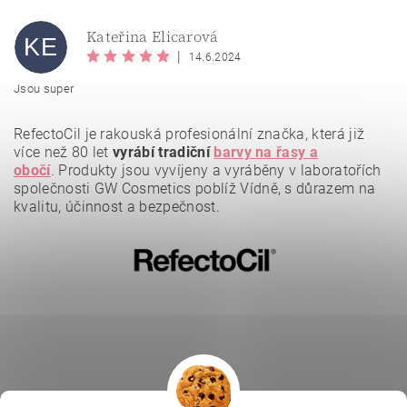
Kateřina Elicarová
KE
|
14.6.2024
Jsou super
RefectoCil je rakouská profesionální značka, která již
více než 80 let
vyrábí tradiční
barvy na řasy a
obočí
.
Produkty jsou vyvíjeny a vyráběny v laboratořích
společnosti GW Cosmetics poblíž Vídně, s důrazem na
kvalitu, účinnost a bezpečnost.
Vložením hodnocení souhlasíte se
zásadami ochrany
osobních údajů
.