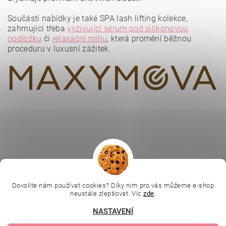
Vložením hodnocení souhlasíte se
zásadami ochrany
osobních údajů
.
Součástí nabídky je také SPA lash lifting kolekce,
zahrnující třeba
vyživující sérum pod silikonovou
podložku
či
relaxační mlhu
, která promění běžnou
proceduru v luxusní zážitek.
|
|
|
Ella Baché
L.C.P. Paris
Kosmetická škola
|
Online kosmetické kurzy
Kozmetickyobchod.sk
Dovolíte nám používat cookies? Díky nim pro vás můžeme e-shop
neustále zlepšovat. Víc
zde
.
NASTAVENÍ
Upravit nastavení
2026 © Evolution | Depilujeme.cz, všechna práva vyhrazena