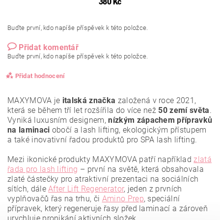
380 Kč
Buďte první, kdo napíše příspěvek k této položce.
Přidat komentář
Buďte první, kdo napíše příspěvek k této položce.
Přidat hodnocení
MAXYMOVA je
italská značka
založená v roce 2021,
která se během tří let rozšířila do více než
50 zemí světa
.
Vyniká luxusním designem,
nízkým zápachem přípravků
na laminaci
obočí a lash lifting, ekologickým přístupem
a také inovativní řadou produktů pro SPA lash lifting.
Mezi ikonické produkty MAXYMOVA patří například
zlatá
řada pro lash lifting
– první na světě, která obsahovala
zlaté částečky pro atraktivní prezentaci na sociálních
sítích, dále
After Lift Regenerator
, jeden z prvních
vyplňovačů řas na trhu, či
Amino Prep
, speciální
přípravek, který regeneruje řasy před laminací a zároveň
urychluje pronikání aktivních složek.