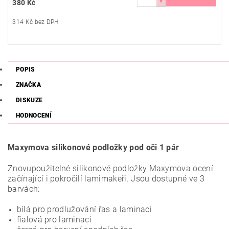
380 Kč
314 Kč bez DPH
POPIS
ZNAČKA
DISKUZE
HODNOCENÍ
Maxymova silikonové podložky pod oči 1 pár
Znovupoužitelné silikonové podložky Maxymova ocení
začínající i pokročilí lamimakeři. Jsou dostupné ve 3
barvách:
bílá pro prodlužování řas a laminaci
fialová pro laminaci