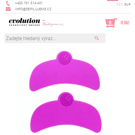
+420 731 514 401
CZK
EUR
INFO@DEPILUJEME.CZ
0
0 Kč