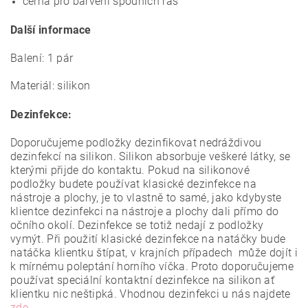
černá pro barvení spodních řas
Další informace
Balení: 1 pár
Materiál: silikon
Dezinfekce:
Doporučujeme podložky dezinfikovat nedráždivou
dezinfekcí na silikon. Silikon absorbuje veškeré látky, se
kterými přijde do kontaktu. Pokud na silikonové
podložky budete používat klasické dezinfekce na
nástroje a plochy, je to vlastně to samé, jako kdybyste
klientce dezinfekci na nástroje a plochy dali přímo do
očního okolí. Dezinfekce se totiž nedají z podložky
vymýt. Při použití klasické dezinfekce na natáčky bude
natáčka klientku štípat, v krajních případech může dojít i
k mírnému poleptání horního víčka. Proto doporučujeme
používat speciální kontaktní dezinfekce na silikon ať
klientku nic neštipká. Vhodnou dezinfekci u nás najdete
zde
.