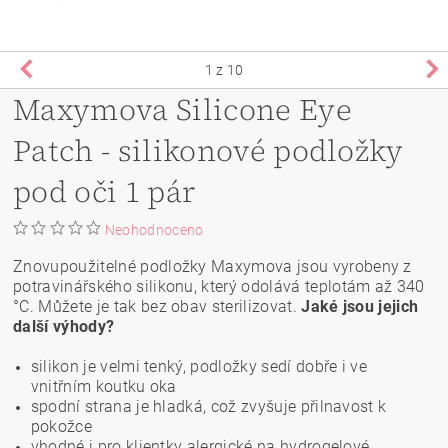
1
z 10
Maxymova Silicone Eye
Patch - silikonové podložky
pod oči 1 pár
Neohodnoceno
Znovupoužitelné podložky Maxymova jsou vyrobeny z
potravinářského silikonu, který odolává teplotám až 340
°C. Můžete je tak bez obav sterilizovat.
Jaké jsou jejich
další výhody?
silikon je velmi tenký, podložky sedí dobře i ve
vnitřním koutku oka
spodní strana je hladká, což zvyšuje přilnavost k
pokožce
vhodné i pro klientky alergické na hydrogelové