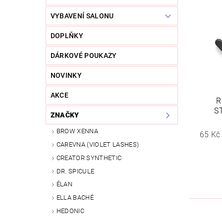
VYBAVENÍ SALONU
DOPLŇKY
DÁRKOVÉ POUKAZY
NOVINKY
AKCE
R
S
ZNAČKY
BROW XENNA
65 Kč
CAREVNA (VIOLET LASHES)
CREATOR SYNTHETIC
DR. SPICULE
ÉLAN
ELLA BACHÉ
HEDONIC