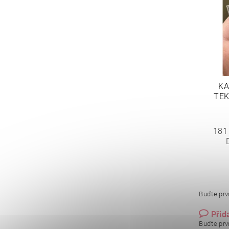
KA
TEK
181
Buďte prvn
Přid
Buďte prvn