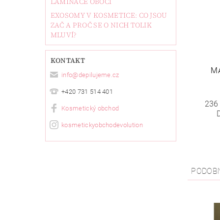
LAMINACE OBOČÍ
EXOSOMY V KOSMETICE: CO JSOU
ZAČ A PROČ SE O NICH TOLIK
MLUVÍ?
KONTAKT
M
info
@
depilujeme.cz
+420 731 514 401
236
Kosmetický obchod
kosmetickyobchodevolution
PODOB