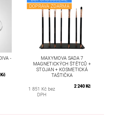
DOPRAVA ZDARMA
IVA -
MAXYMOVA SADA 7
MAGNETICKÝCH ŠTĚTCŮ +
STOJAN + KOSMETICKÁ
 Kč
TAŠTIČKA
2 240 Kč
1 851 Kč bez
DPH