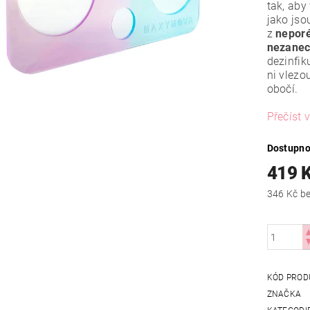
tak, aby
jako jso
z
neporé
nezanec
dezinfik
ni vlezo
obočí.
Přečíst v
Dostupno
419 
346
KÓD PROD
ZNAČKA