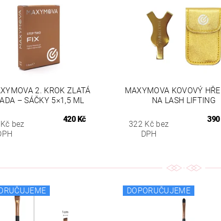
XYMOVA 2. KROK ZLATÁ
MAXYMOVA KOVOVÝ HŘE
ADA – SÁČKY 5×1,5 ML
NA LASH LIFTING
420 Kč
390
 Kč bez
322 Kč bez
DPH
DPH
ORUČUJEME
DOPORUČUJEME