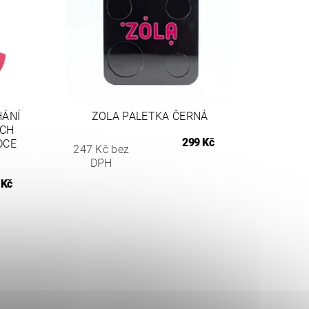
HÁNÍ
ZOLA PALETKA ČERNÁ
ÝCH
299 Kč
DCE
247 Kč bez
DPH
 Kč