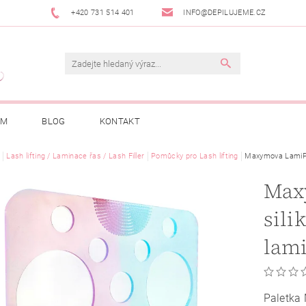
+420 731 514 401
INFO@DEPILUJEME.CZ
AM
BLOG
KONTAKT
Lash lifting / Laminace řas / Lash Filler
Pomůcky pro Lash lifting
Maxymova LamiPad
Max
sili
lam
Paletka