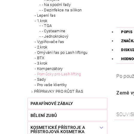
- Na spodní řady
- Dezinfekce na silikon
Lepení řas
1.krok
- TGA
- Cysteamine
POPIS
- Jednokrokový
ZNAČK
Vyplňovače řas
2.krok
DISKU
Omývání řas po Lash liftingu
BTX
HODNO
3.krok
Kompenzátory
Pomůcky pro Lash lifting
Po použi
Sady
Pro vaše klientky
PŘÍPRAVKY PRO RŮST ŘAS
Země vý
PARAFÍNOVÉ ZÁBALY
SOUVIS
BĚLENÍ ZUBŮ
KOSMETICKÉ PŘÍSTROJE A
PŘÍSTROJOVÁ KOSMETIKA