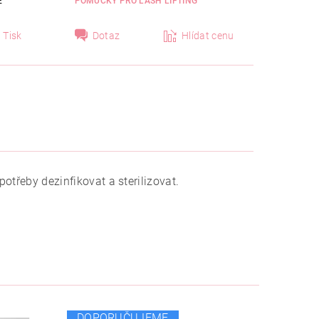
E
POMŮCKY PRO LASH LIFTING
Tisk
Dotaz
Hlídat cenu
potřeby dezinfikovat a sterilizovat.
DOPORUČUJEME