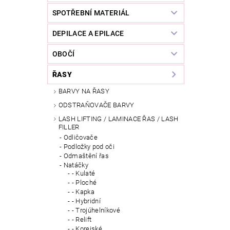
SPOTŘEBNÍ MATERIÁL
DEPILACE A EPILACE
OBOČÍ
ŘASY
BARVY NA ŘASY
ODSTRAŇOVAČE BARVY
LASH LIFTING / LAMINACE ŘAS / LASH
FILLER
Odličovače
Podložky pod oči
Odmaštění řas
Natáčky
- Kulaté
- Ploché
- Kapka
- Hybridní
- Trojúhelníkové
- Relift
- Korejské