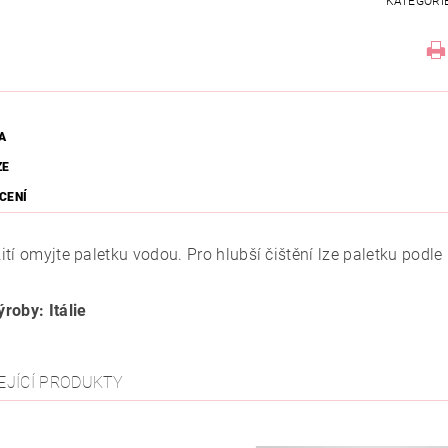
KATEGORI
A
ZE
CENÍ
tí omyjte paletku vodou. Pro hlubší čištění lze paletku podle 
roby: Itálie
EJÍCÍ PRODUKTY