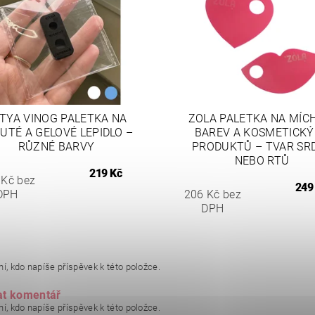
TYA VINOG PALETKA NA
ZOLA PALETKA NA MÍC
UTÉ A GELOVÉ LEPIDLO –
BAREV A KOSMETICK
RŮZNÉ BARVY
PRODUKTŮ – TVAR SR
NEBO RTŮ
219 Kč
 Kč bez
249
DPH
206 Kč bez
DPH
í, kdo napíše příspěvek k této položce.
at komentář
í, kdo napíše příspěvek k této položce.