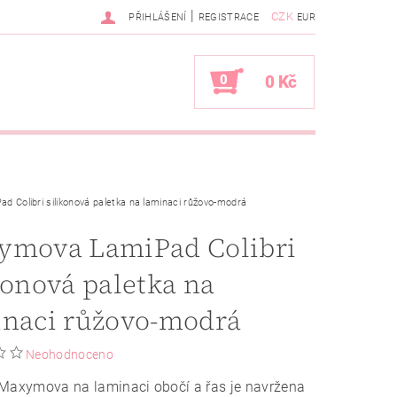
|
CZK
PŘIHLÁŠENÍ
REGISTRACE
EUR
0
0 Kč
 Colibri silikonová paletka na laminaci růžovo-modrá
ymova LamiPad Colibri
konová paletka na
inaci růžovo-modrá
Neohodnoceno
 Maxymova na laminaci obočí a řas je navržena