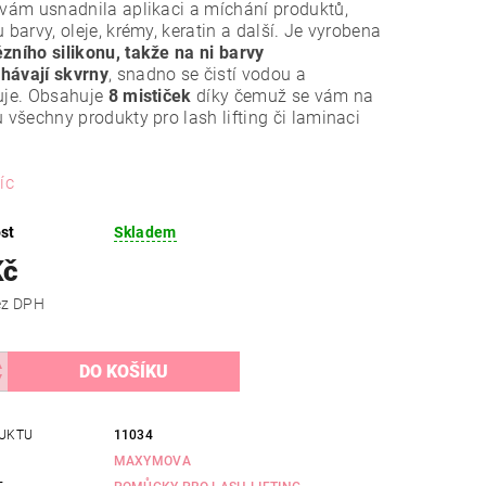
 vám usnadnila aplikaci a míchání produktů,
u barvy, oleje, krémy, keratin a další. Je vyrobena
zního silikonu, takže na ni barvy
hávají skvrny
, snadno se čistí vodou a
uje. Obsahuje
8 mističek
díky čemuž se vám na
u všechny produkty pro lash lifting či laminaci
íc
st
Skladem
Kč
 Kč bez DPH
UKTU
11034
MAXYMOVA