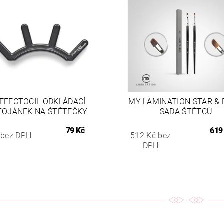
EFECTOCIL ODKLÁDACÍ
MY LAMINATION STAR & D
TOJÁNEK NA ŠTĚTEČKY
SADA ŠTĚTCŮ
79 Kč
619
 bez DPH
512 Kč bez
DPH