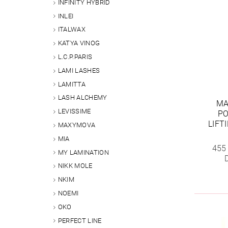
INFINITY HYBRID
INLEI
ITALWAX
KATYA VINOG
L.C.P.PARIS
LAMI LASHES
LAMITTA
LASH ALCHEMY
MA
LEVISSIME
PO
LIFT
MAXYMOVA
MIA
455
MY LAMINATION
NIKK MOLE
NKIM
NOEMI
OKO
PERFECT LINE