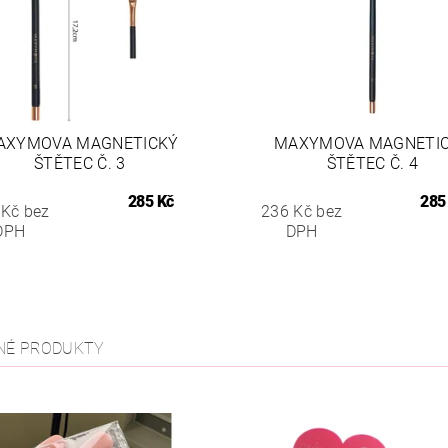
AXYMOVA MAGNETICKÝ
MAXYMOVA MAGNETI
ŠTĚTEC Č. 3
ŠTĚTEC Č. 4
285 Kč
285
 Kč bez
236 Kč bez
DPH
DPH
NÉ PRODUKTY