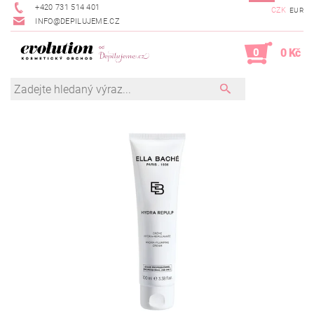
+420 731 514 401
CZK
EUR
INFO@DEPILUJEME.CZ
0
0 Kč