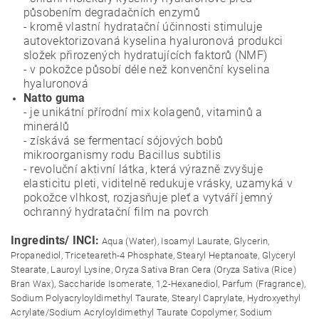
působením degradačních enzymů
- kromě vlastní hydratační účinnosti stimuluje
autovektorizovaná kyselina hyaluronová produkci
složek přirozených hydratujících faktorů (NMF)
- v pokožce působí déle než konvenční kyselina
hyaluronová
Natto guma
- je unikátní přírodní mix kolagenů, vitaminů a
minerálů
- získává se fermentací sójových bobů
mikroorganismy rodu Bacillus subtilis
- revoluční aktivní látka, která výrazně zvyšuje
elasticitu pleti, viditelně redukuje vrásky, uzamyká v
pokožce vlhkost, rozjasňuje pleť a vytváří jemný
ochranný hydratační film na povrch
Ingredints/ INCI:
Aqua (Water), Isoamyl Laurate, Glycerin,
Propanediol, Triceteareth-4 Phosphate, Stearyl Heptanoate, Glyceryl
Stearate, Lauroyl Lysine, Oryza Sativa Bran Cera (Oryza Sativa (Rice)
Bran Wax), Saccharide Isomerate, 1,2-Hexanediol, Parfum (Fragrance),
Sodium Polyacryloyldimethyl Taurate, Stearyl Caprylate, Hydroxyethyl
Acrylate/Sodium Acryloyldimethyl Taurate Copolymer, Sodium