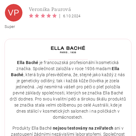
Veronika Paurová
VP
|
6.10.2024
Super
Ella Baché
je francouzská profesionální kosmetická
značka. Společnost založila v roce 1936 madam
Ella
Baché
, která byla přesvědčena, že, stejně jako každý z nás
Vložením hodnocení souhlasíte se
zásadami ochrany
osobních údajů
.
je geneticky odlišný, tak i každá kůže člověka je zcela
jedinečná. Její nesmírná vášeň pro péči o pleť položila
pevné základy společnosti, kterých se značka Ella Baché
drží dodnes. Pro svou kvalitní péči a širokou škálu produktů
se značka stala velmi oblíbenou po celé Austrálii, kde je
dnes stálicí v kosmetických salonech i na poličkách v
domácnostech.
Produkty Ella Baché
nejsou testovány na zvířatech
ani v
zastoupení žádnými nezávislými laboratořemi. Společnost