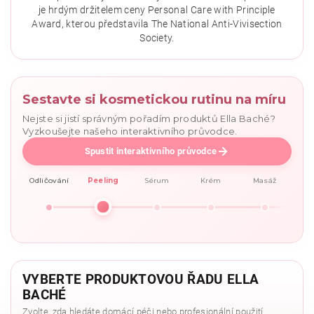
je hrdým držitelem ceny Personal Care with Principle
Award, kterou představila The National Anti-Vivisection
Society.
Sestavte si kosmetickou rutinu na míru
Nejste si jistí správným pořadím produktů Ella Baché?
Vyzkoušejte našeho interaktivního průvodce.
Spustit interaktivního průvodce
Odličování
Peeling
Sérum
Krém
Masáž
VYBERTE PRODUKTOVOU ŘADU ELLA
BACHÉ
Zvolte, zda hledáte domácí péči nebo profesionální použití.