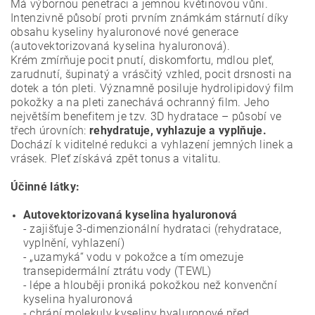
Má výbornou penetraci a jemnou květinovou vůni.
Intenzivně působí proti prvním známkám
stárnutí díky
obsahu kyseliny hyaluronové nové generace
(autovektorizovaná kyselina
hyaluronová).
Krém zmírňuje pocit pnutí, diskomfortu, mdlou pleť,
zarudnutí, šupinatý a vrásčitý vzhled,
pocit drsnosti na
dotek a tón pleti. Významně posiluje hydrolipidový film
pokožky a na pleti
zanechává ochranný film. Jeho
největším benefitem je tzv. 3D hydratace – působí ve
třech
úrovních:
rehydratuje, vyhlazuje a vyplňuje.
Dochází k viditelné redukci a vyhlazení jemných
linek a
vrásek. Pleť získává zpět tonus a vitalitu.
Účinné látky:
Autovektorizovaná kyselina hyaluronová
- zajišťuje 3-dimenzionální hydrataci (rehydratace,
vyplnění, vyhlazení)
- „uzamyká“ vodu v pokožce a tím omezuje
transepidermální ztrátu vody (TEWL)
- lépe a hlouběji proniká pokožkou než konvenční
kyselina hyaluronová
- chrání molekuly kyseliny hyaluronové před