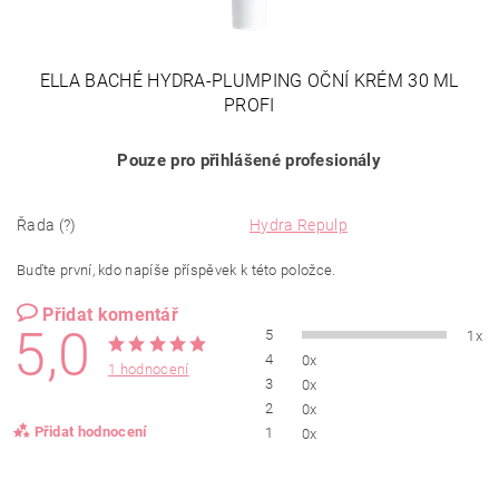
ELLA BACHÉ HYDRA-PLUMPING OČNÍ KRÉM 30 ML
PROFI
Pouze pro přihlášené profesionály
Řada (?)
Hydra Repulp
Buďte první, kdo napíše příspěvek k této položce.
Přidat komentář
5,0
5
1x
4
0x
1 hodnocení
3
0x
2
0x
Přidat hodnocení
1
0x