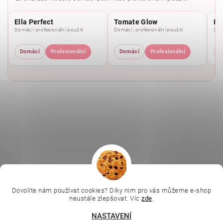
Ella Perfect
Tomate Glow
Mo
Domácí i profesionální použití
Domácí i profesionální použití
Domá
Domácí
Profesionální
Domácí
Profesionální
D
|
|
|
Ella Baché
L.C.P. Paris
Kosmetická škola
|
Online kosmetické kurzy
Kozmetickyobchod.sk
Dovolíte nám používat cookies? Díky nim pro vás můžeme e-shop
neustále zlepšovat. Víc
zde
.
NASTAVENÍ
Upravit nastavení