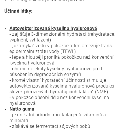
Účinné látky:
Autovektorizovaná kyselina hyaluronová
- zajišťuje 3-dimenzionální hydrataci (rehydratace,
vyplnění, vyhlazení)
- „uzamyká“ vodu v pokožce a tím omezuje trans-
epidermální ztrátu vody (TEWL)
- lépe a hlouběji proniká pokožkou než konvenční
kyselina hyaluronová
- chrání molekuly kyseliny hyaluronové před
působením degradačních enzymů
- kromě vlastní hydratační účinnosti stimuluje
autovektorizovaná kyselina hyaluronová produkci
složek přirozených hydratujících faktorů (NMF)
- v pokožce působí déle než konvenční kyselina
hyaluronová
Natto guma
- je unikátní přírodní mix kolagenů, vitaminů a
minerálů
- získává se fermentací sójových bobů