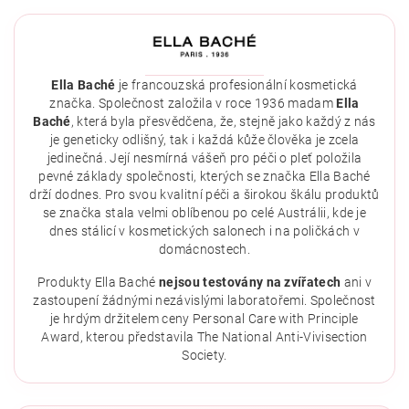
Ella Baché
je francouzská profesionální kosmetická
značka. Společnost založila v roce 1936 madam
Ella
Baché
, která byla přesvědčena, že, stejně jako každý z nás
je geneticky odlišný, tak i každá kůže člověka je zcela
jedinečná. Její nesmírná vášeň pro péči o pleť položila
pevné základy společnosti, kterých se značka Ella Baché
drží dodnes. Pro svou kvalitní péči a širokou škálu produktů
se značka stala velmi oblíbenou po celé Austrálii, kde je
dnes stálicí v kosmetických salonech i na poličkách v
domácnostech.
Vložením hodnocení souhlasíte se
zásadami ochrany
osobních údajů
.
Produkty Ella Baché
nejsou testovány na zvířatech
ani v
zastoupení žádnými nezávislými laboratořemi. Společnost
je hrdým držitelem ceny Personal Care with Principle
Award, kterou představila The National Anti-Vivisection
Society.