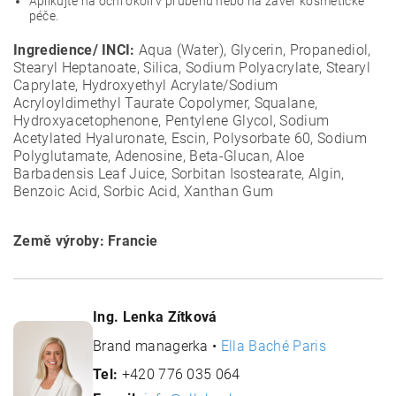
Aplikujte na oční okolí v průběhu nebo na závěr kosmetické
péče.
Ingredience/ INCI:
Aqua (Water), Glycerin, Propanediol,
Stearyl Heptanoate, Silica, Sodium Polyacrylate, Stearyl
Caprylate, Hydroxyethyl Acrylate/Sodium
Acryloyldimethyl Taurate Copolymer, Squalane,
Hydroxyacetophenone, Pentylene Glycol, Sodium
Acetylated Hyaluronate, Escin, Polysorbate 60, Sodium
Polyglutamate, Adenosine, Beta-Glucan, Aloe
Barbadensis Leaf Juice, Sorbitan Isostearate, Algin,
Benzoic Acid, Sorbic Acid, Xanthan Gum
Země výroby: Francie
Ing. Lenka Zítková
Brand managerka •
Ella Baché Paris
Tel:
+420 776 035 064