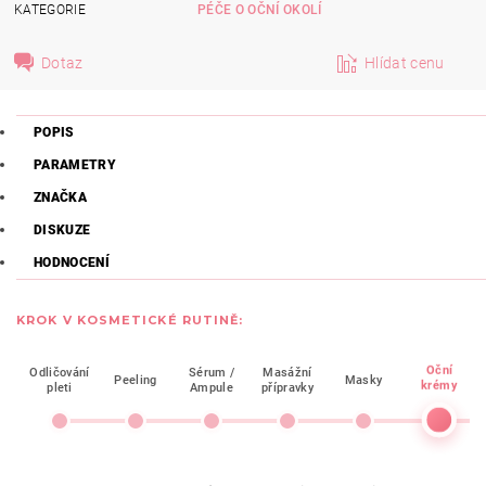
KATEGORIE
PÉČE O OČNÍ OKOLÍ
Dotaz
Hlídat cenu
POPIS
PARAMETRY
ZNAČKA
DISKUZE
HODNOCENÍ
KROK V KOSMETICKÉ RUTINĚ:
Oční
Odličování
Sérum /
Masážní
Peeling
Masky
krémy
pleti
Ampule
přípravky