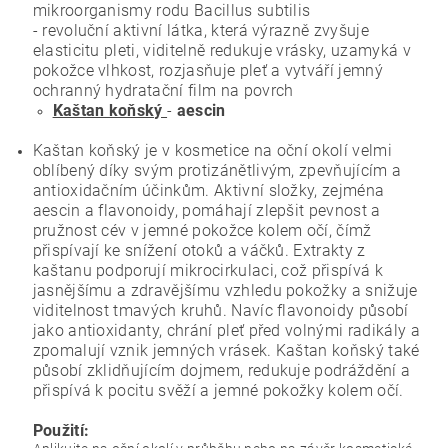
mikroorganismy rodu Bacillus subtilis
- revoluční aktivní látka, která výrazně zvyšuje
elasticitu pleti, viditelně redukuje vrásky, uzamyká v
pokožce vlhkost, rozjasňuje pleť a vytváří jemný
ochranný hydratační film na povrch
Kaštan koňský
-
aescin
Kaštan koňský je v kosmetice na oční okolí velmi
oblíbený díky svým protizánětlivým, zpevňujícím a
antioxidačním účinkům. Aktivní složky, zejména
aescin a flavonoidy, pomáhají zlepšit pevnost a
pružnost cév v jemné pokožce kolem očí, čímž
přispívají ke snížení otoků a váčků. Extrakty z
kaštanu podporují mikrocirkulaci, což přispívá k
jasnějšímu a zdravějšímu vzhledu pokožky a snižuje
viditelnost tmavých kruhů. Navíc flavonoidy působí
jako antioxidanty, chrání pleť před volnými radikály a
zpomalují vznik jemných vrásek. Kaštan koňský také
působí zklidňujícím dojmem, redukuje podráždění a
přispívá k pocitu svěží a jemné pokožky kolem očí.
Použití: