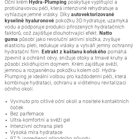
Oční krém
Hydra-Plumping
poskytuje vyplňující a
protiúnavovou péči, která intenzivně rehydratuje a
vyhlazuje jemné vrásky. Díky
autovektorizované
kyselině hyaluronové
pokožku 3D hydratuje, uzamyká
vodu a podporuje produkci přirozených hydratačních
faktorů, což zajišťuje dlouhotrvající efekt.
Natto
guma
působí jako revoluční aktivní složka, zvyšuje
elasticitu pleti, redukuje vrásky a vytváří jemný ochranný
hydratační film.
Extrakt z kaštanu koňského
pomáhá
zpevnit a ochránit cévy, snižuje otoky a tmavé kruhy a
působí zklidňujícím dojmem. Krém zajišťuje svěží,
jemnou a rozjasněnou pokožku kolem očí. Hydra-
Plumping je ideální volbou pro každodenní péči, která
kombinuje hydrataci, ochranu a viditelnou revitalizaci
očního okolí.
Vyvinuto pro citlivé oční okolí a nositele kontaktních
čoček
Bez parfemace
Ultra-komfortní a svěží gel
Intenzivní ochrana pleti
Vysoká míra hydratace
97 % ingrediencí přírodního původu