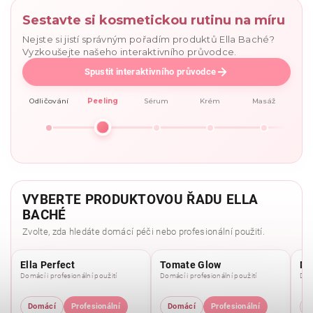
Sestavte si kosmetickou rutinu na míru
Nejste si jistí správným pořadím produktů Ella Baché?
Vyzkoušejte našeho interaktivního průvodce.
Spustit interaktivního průvodce
Odličování
Peeling
Sérum
Krém
Masáž
VYBERTE PRODUKTOVOU ŘADU ELLA
BACHÉ
Zvolte, zda hledáte domácí péči nebo profesionální použití.
Ella Perfect
Tomate Glow
Mo
Domácí i profesionální použití
Domácí i profesionální použití
Domá
Domácí
Profesionální
Domácí
Profesionální
D