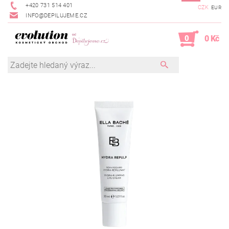
+420 731 514 401
CZK
EUR
INFO@DEPILUJEME.CZ
0
0 Kč