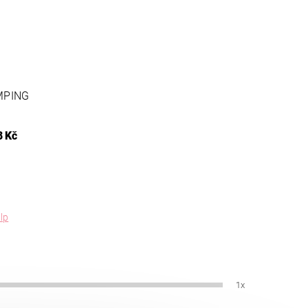
MPING
8 Kč
lp
1x