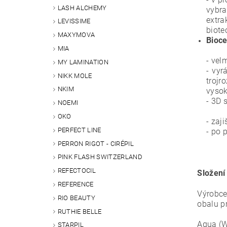
LASH ALCHEMY
vybra
extr
LEVISSIME
biote
MAXYMOVA
Bioce
MIA
-
velm
MY LAMINATION
- vyr
NIKK MOLE
trojr
NKIM
vysok
- 3D 
NOEMI
OKO
- zaj
PERFECT LINE
- po 
PERRON RIGOT - CIRÉPIL
PINK FLASH SWITZERLAND
REFECTOCIL
Složení
REFERENCE
Výrobce
RIO BEAUTY
obalu p
RUTHIE BELLE
Aqua (W
STARPIL