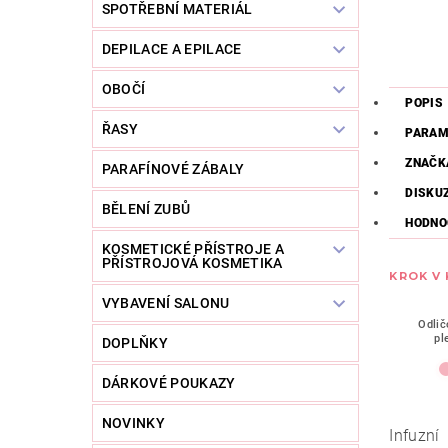
SPOTŘEBNÍ MATERIÁL
DEPILACE A EPILACE
OBOČÍ
POPIS
ŘASY
PARAM
ZNAČK
PARAFÍNOVÉ ZÁBALY
DISKU
BĚLENÍ ZUBŮ
HODNOC
KOSMETICKÉ PŘÍSTROJE A
PŘÍSTROJOVÁ KOSMETIKA
KROK V
VYBAVENÍ SALONU
Odlič
pl
DOPLŇKY
DÁRKOVÉ POUKAZY
NOVINKY
Infuzní