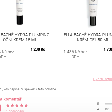
 BACHÉ HYDRA-PLUMPING
ELLA BACHÉ HYDRA-PLU
OČNÍ KRÉM 15 ML
KRÉM-GEL 50 ML
1 238 Kč
1 73
3 Kč bez
1 436 Kč bez
DPH
DPH
Hydra Repu
í, kdo napíše příspěvek k této položce.
at komentář
0
5
4
0x
1 hodnocení