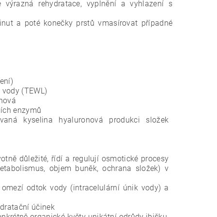
je výrazná
rehydratace, vyplnění a vyhlazení s
inut a poté konečky prstů
vmasírovat případné
ení)
u vody (TEWL)
onová
ních enzymů
zovaná kyselina hyaluronová produkci složek
tně důležité, řídí a regulují osmotické procesy
etabolismus, objem buněk, ochrana složek) v
omezí odtok vody (intracelulární únik vody) a
ydratační účinek
krétně organické květy unikátní odrůdy ibišku,