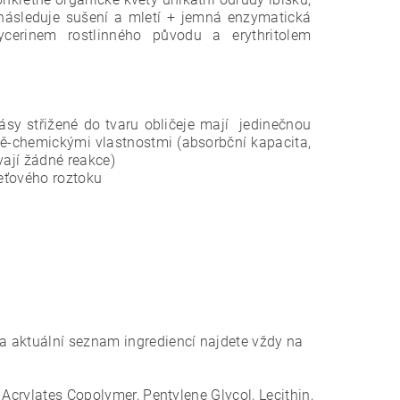
, následuje sušení a mletí + jemná enzymatická
ycerinem rostlinného původu a erythritolem
pásy střižené do tvaru
obličeje mají jedinečnou
ě-
chemickými vlastnostmi (absorbční kapacita,
ají žádné reakce)
eťového roztoku
a aktuální seznam ingrediencí najdete vždy na
Acrylates Copolymer, Pentylene Glycol, Lecithin,