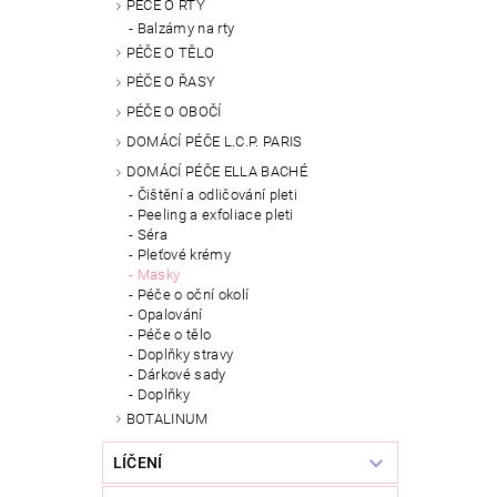
PÉČE O RTY
Balzámy na rty
PÉČE O TĚLO
PÉČE O ŘASY
PÉČE O OBOČÍ
DOMÁCÍ PÉČE L.C.P. PARIS
DOMÁCÍ PÉČE ELLA BACHÉ
Čištění a odličování pleti
Peeling a exfoliace pleti
Séra
Pleťové krémy
Masky
Péče o oční okolí
Opalování
Péče o tělo
Doplňky stravy
Dárkové sady
Doplňky
BOTALINUM
LÍČENÍ