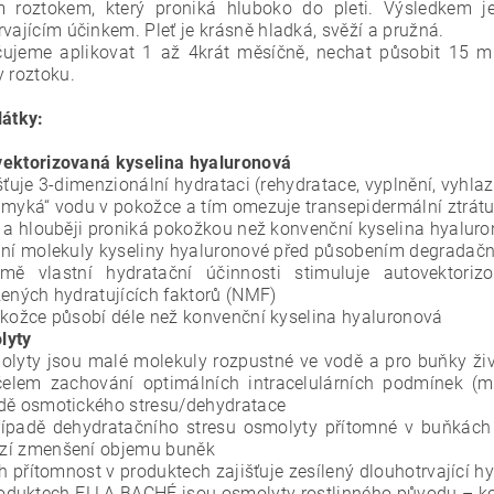
m roztokem, který proniká hluboko do pleti. Výsledkem 
rvajícím účinkem. Pleť je krásně hladká, svěží a
pružná.
ujeme aplikovat 1 až 4krát měsíčně, nechat působit 15 m
y roztoku.
látky:
ektorizovaná kyselina hyaluronová
išťuje 3-dimenzionální hydrataci (rehydratace, vyplnění, vyhlaz
amyká“ vodu v pokožce a tím omezuje transepidermální ztrát
e a hlouběji proniká pokožkou než konvenční kyselina hyalur
ání molekuly kyseliny hyaluronové před působením degradač
omě vlastní hydratační účinnosti stimuluje autovektori
zených hydratujících faktorů (NMF)
okožce působí déle než konvenční kyselina hyaluronová
lyty
olyty jsou malé molekuly rozpustné ve vodě a pro buňky živo
elem zachování optimálních intracelulárních podmínek (m
dě osmotického stresu/dehydratace
řípadě dehydratačního stresu osmolyty přítomné v buňkách 
zí zmenšení objemu buněk
ich přítomnost v produktech zajišťuje zesílený dlouhotrvající h
roduktech ELLA BACHÉ jsou osmolyty rostlinného původu – kon