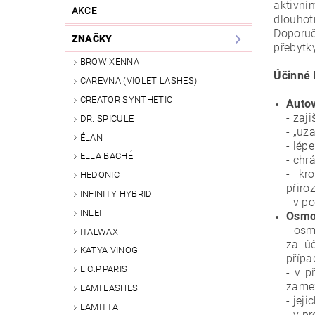
aktivní
AKCE
dlouhot
Doporuč
ZNAČKY
přebytk
BROW XENNA
Účinné 
CAREVNA (VIOLET LASHES)
CREATOR SYNTHETIC
Autov
- zaj
DR. SPICULE
- „uz
ÉLAN
- lép
ELLA BACHÉ
- chr
- kr
HEDONIC
přiro
INFINITY HYBRID
- v p
INLEI
Osmo
- osm
ITALWAX
za úč
KATYA VINOG
přípa
L.C.P.PARIS
- v p
zame
LAMI LASHES
- jej
LAMITTA
- v p