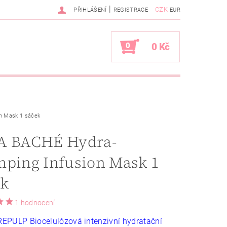
|
CZK
PŘIHLÁŠENÍ
REGISTRACE
EUR
0
0 Kč
n Mask 1 sáček
A BACHÉ Hydra-
mping Infusion Mask 1
ek
1 hodnocení
EPULP Biocelulózová intenzivní hydratační