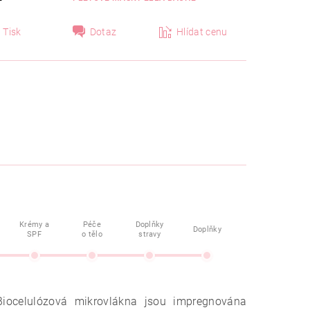
Tisk
Dotaz
Hlídat cenu
Krémy a
Péče
Doplňky
Doplňky
SPF
o tělo
stravy
 Biocelulózová mikrovlákna jsou
impregnována