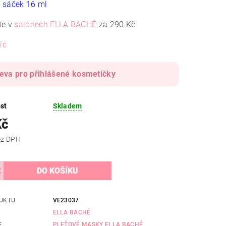
 sáček 16 ml
te v
salonech ELLA BACHÉ
za 290 Kč
íc
leva pro přihlášené kosmetičky
st
Skladem
Kč
 Kč bez DPH
UKTU
VE23037
ELLA BACHÉ
E
PLEŤOVÉ MASKY ELLA BACHÉ