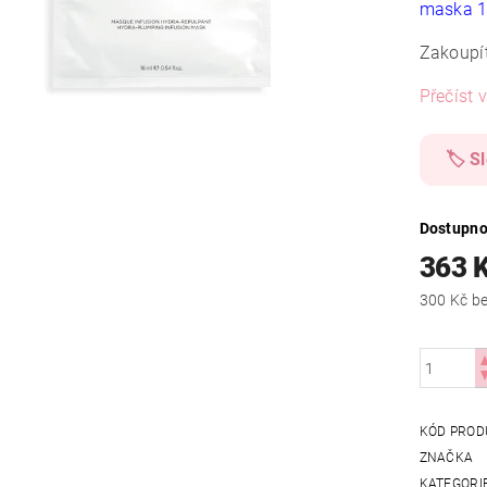
maska 1
Zakoupí
Přečíst v
🏷️ S
Dostupno
363 
300
KÓD PROD
ZNAČKA
KATEGORI