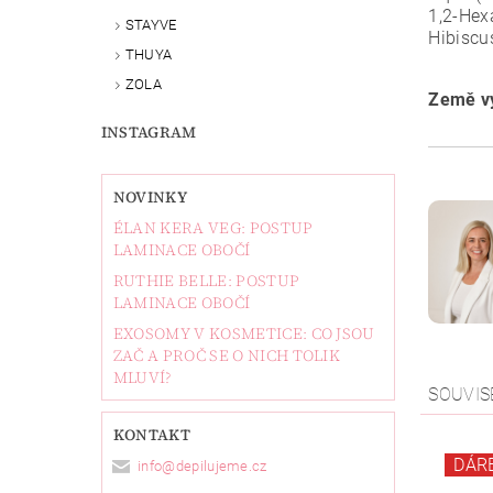
1,2-Hex
STAYVE
Hibiscu
THUYA
ZOLA
Země vý
INSTAGRAM
NOVINKY
ÉLAN KERA VEG: POSTUP
LAMINACE OBOČÍ
RUTHIE BELLE: POSTUP
LAMINACE OBOČÍ
EXOSOMY V KOSMETICE: CO JSOU
ZAČ A PROČ SE O NICH TOLIK
MLUVÍ?
SOUVIS
KONTAKT
DÁR
info
@
depilujeme.cz