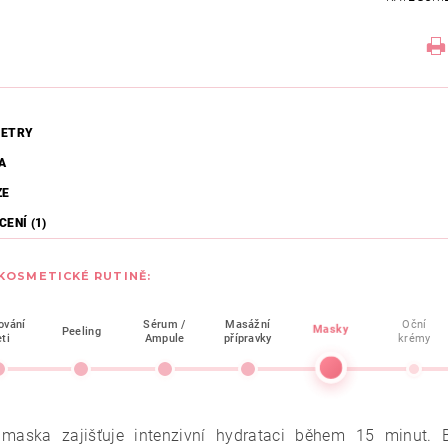
ETRY
A
ZE
ENÍ (1)
 KOSMETICKÉ RUTINĚ:
ování
Sérum /
Masážní
Oční
Masky
Peeling
eti
Ampule
přípravky
krémy
 maska zajišťuje intenzivní hydrataci během 15 minut.