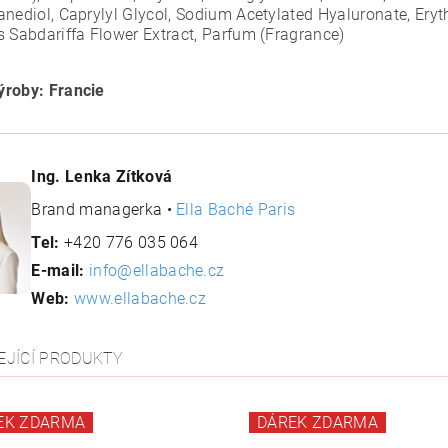
anediol, Caprylyl Glycol, Sodium Acetylated Hyaluronate, Eryth
s Sabdariffa Flower Extract, Parfum (Fragrance)
roby: Francie
Ing. Lenka Zítková
Brand managerka •
Ella Baché Paris
Tel:
+420 776 035 064
E-mail:
info@ellabache.cz
Web:
www.ellabache.cz
EJÍCÍ PRODUKTY
EK ZDARMA
DÁREK ZDARMA