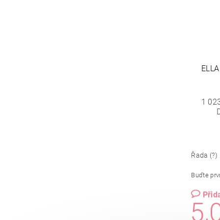
ELLA
1 02
Řada (?)
Buďte prvn
Přid
5,