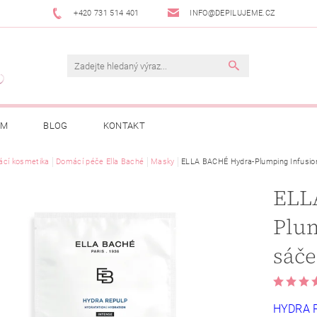
+420 731 514 401
INFO@DEPILUJEME.CZ
AM
BLOG
KONTAKT
cí kosmetika
Domácí péče Ella Baché
Masky
ELLA BACHÉ Hydra-Plumping Infusio
ELL
Plu
sáč
HYDRA R