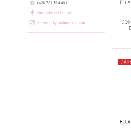
ELLA
+420 731 514 401
Kosmetický obchod
309
kosmetickyobchodevolution
DÁR
ELLA