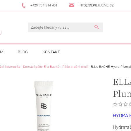
+420 731 514 401
INFO@DEPILUJEME.CZ
AM
BLOG
KONTAKT
cí kosmetika
Domácí péče Ella Baché
Péče o oční okolí
ELLA BACHÉ Hydra-Plumpin
ELL
Plu
HYDRA 
Hydrata