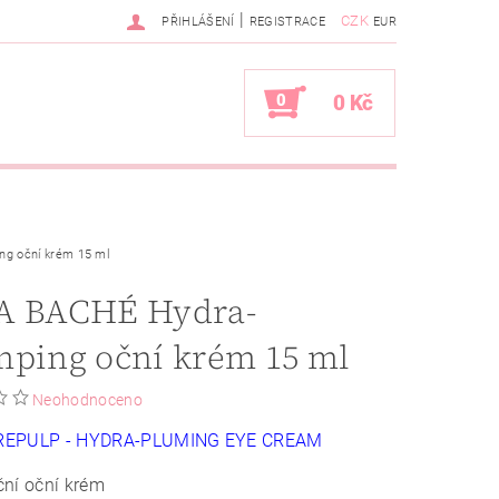
|
CZK
PŘIHLÁŠENÍ
REGISTRACE
EUR
0
0 Kč
g oční krém 15 ml
A BACHÉ Hydra-
mping oční krém 15 ml
Neohodnoceno
REPULP - HYDRA-PLUMING EYE CREAM
ční oční krém