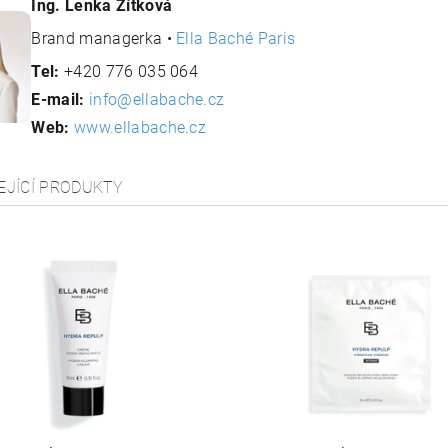
Ing. Lenka Zítková
Brand managerka •
Ella Baché Paris
Tel:
+420 776 035 064
E-mail:
info@ellabache.cz
Web:
www.ellabache.cz
EJÍCÍ PRODUKTY