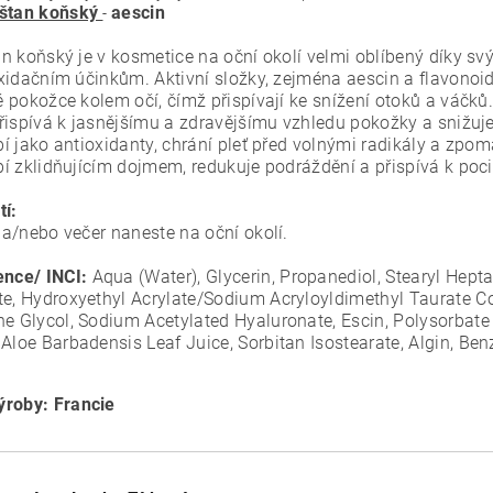
štan koňský
aescin
-
n koňský je v kosmetice na oční okolí velmi oblíbený díky sv
xidačním účinkům. Aktivní složky, zejména aescin a flavonoid
 pokožce kolem očí, čímž přispívají ke snížení otoků a váčků.
řispívá k jasnějšímu a zdravějšímu vzhledu pokožky a snižuje
í jako antioxidanty, chrání pleť před volnými radikály a zpo
í zklidňujícím dojmem, redukuje podráždění a přispívá k poc
tí:
a/nebo večer naneste na oční okolí.
ence/ INCI:
Aqua (Water), Glycerin, Propanediol, Stearyl Hepta
te, Hydroxyethyl Acrylate/Sodium Acryloyldimethyl Taurate 
ne Glycol, Sodium Acetylated Hyaluronate, Escin, Polysorbat
 Aloe Barbadensis Leaf Juice, Sorbitan Isostearate, Algin, Be
roby: Francie