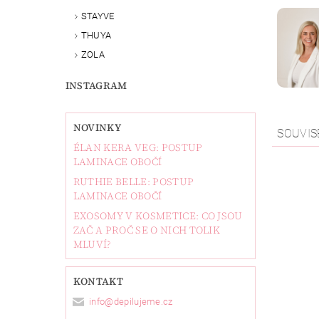
STAYVE
THUYA
ZOLA
INSTAGRAM
NOVINKY
SOUVIS
ÉLAN KERA VEG: POSTUP
LAMINACE OBOČÍ
RUTHIE BELLE: POSTUP
LAMINACE OBOČÍ
EXOSOMY V KOSMETICE: CO JSOU
ZAČ A PROČ SE O NICH TOLIK
MLUVÍ?
KONTAKT
info
@
depilujeme.cz