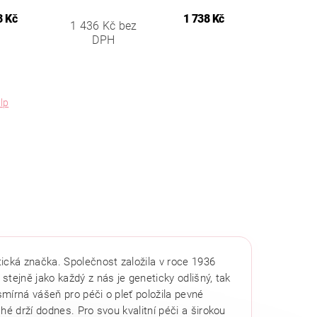
3 Kč
1 738 Kč
1 436 Kč bez
DPH
lp
ická značka. Společnost založila v roce 1936
 stejně jako každý z nás je geneticky odlišný, tak
smírná vášeň pro péči o pleť položila pevné
hé drží dodnes. Pro svou kvalitní péči a širokou