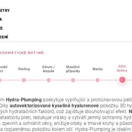
ETRY
A
ZE
CENÍ
 KOSMETICKÉ RUTINĚ:
Oční
ování
Sérum /
Masážní
Peeling
Masky
krémy
eti
Ampule
přípravky
rém
Hydra-Plumping
poskytuje vyplňující a protiúnavovou péči
 Díky
autovektorizované kyselině hyaluronové
pokožku 3D hyd
ých hydratačních faktorů, což zajišťuje dlouhotrvající efekt.
N
elasticitu pleti, redukuje vrásky a vytváří jemný ochranný hyd
zpevnit a ochránit cévy, snižuje otoky a tmavé kruhy a působ
a rozjasněnou pokožku kolem očí. Hydra-Plumping je ideální 