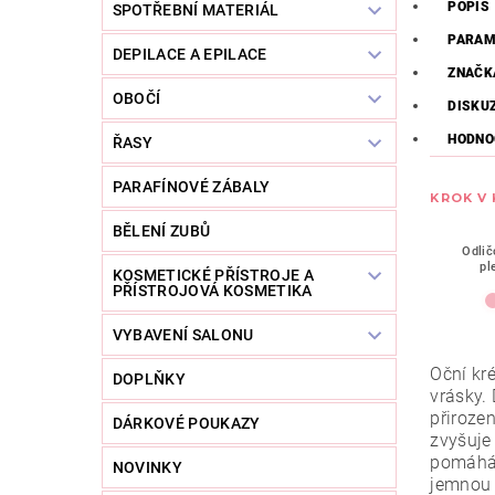
POPIS
SPOTŘEBNÍ MATERIÁL
PARAM
DEPILACE A EPILACE
ZNAČK
OBOČÍ
DISKU
HODNO
ŘASY
PARAFÍNOVÉ ZÁBALY
KROK V
BĚLENÍ ZUBŮ
Odlič
pl
KOSMETICKÉ PŘÍSTROJE A
PŘÍSTROJOVÁ KOSMETIKA
VYBAVENÍ SALONU
Oční k
DOPLŇKY
vrásky.
přirozen
DÁRKOVÉ POUKAZY
zvyšuje 
pomáhá 
NOVINKY
jemnou 