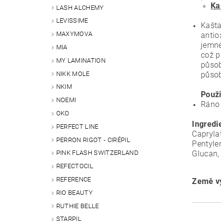
Ka
LASH ALCHEMY
LEVISSIME
Kašta
MAXYMOVA
antio
jemné
MIA
což p
MY LAMINATION
působ
NIKK MOLE
působ
NKIM
Použi
NOEMI
Ráno 
OKO
Ingredi
PERFECT LINE
Capryla
PERRON RIGOT - CIRÉPIL
Pentyle
Glucan,
PINK FLASH SWITZERLAND
REFECTOCIL
REFERENCE
Země vý
RIO BEAUTY
RUTHIE BELLE
STARPIL