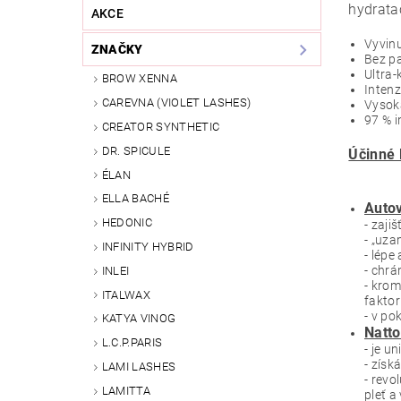
hydratac
AKCE
Vyvinu
ZNAČKY
Bez p
Ultra-
BROW XENNA
Intenz
CAREVNA (VIOLET LASHES)
Vysok
97 % i
CREATOR SYNTHETIC
DR. SPICULE
Účinné 
ÉLAN
ELLA BACHÉ
Autov
HEDONIC
- zaji
- „uza
INFINITY HYBRID
- lépe
- chr
INLEI
- krom
ITALWAX
fakto
- v po
KATYA VINOG
Natt
L.C.P.PARIS
- je u
- získ
LAMI LASHES
- revo
LAMITTA
pleť a