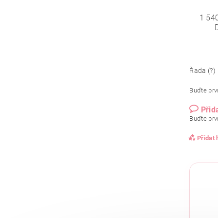
1 54
Řada (?)
Buďte prvn
Přid
Buďte prvn
Přidat