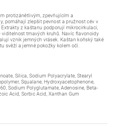
ým protizánětlivým, zpevňujícím a
y, pomáhají zlepšit pevnost a pružnost cév v
 Extrakty z kaštanu podporují mikrocirkulaci,
 viditelnost tmavých kruhů. Navíc flavonoidy
malují vznik jemných vrásek. Kaštan koňský také
itu svěží a jemné pokožky kolem očí.
noate, Silica, Sodium Polyacrylate, Stearyl
Copolymer, Squalane, Hydroxyacetophenone,
e 60, Sodium Polyglutamate, Adenosine, Beta-
nzoic Acid, Sorbic Acid, Xanthan Gum