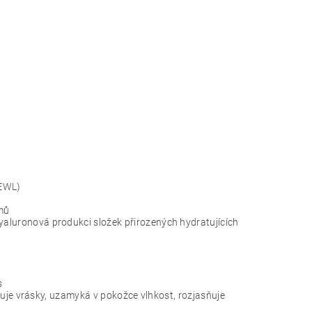
TEWL)
mů
hyaluronová produkci složek přirozených hydratujících
s
edukuje vrásky, uzamyká v pokožce vlhkost, rozjasňuje