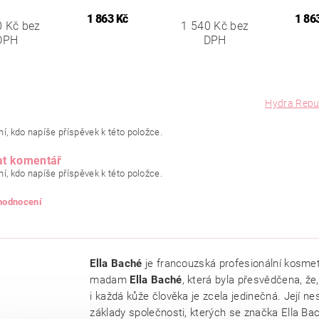
1 863 Kč
1 86
0 Kč bez
1 540 Kč bez
DPH
DPH
Hydra Repu
í, kdo napíše příspěvek k této položce.
at komentář
í, kdo napíše příspěvek k této položce.
 hodnocení
Ella Baché
je francouzská profesionální kosmet
madam
Ella Baché
, která byla přesvědčena, že,
i každá kůže člověka je zcela jedinečná. Její ne
základy společnosti, kterých se značka Ella Bac