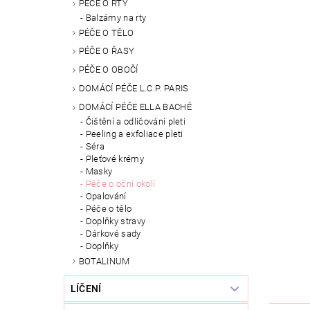
PÉČE O RTY
Balzámy na rty
PÉČE O TĚLO
PÉČE O ŘASY
PÉČE O OBOČÍ
DOMÁCÍ PÉČE L.C.P. PARIS
DOMÁCÍ PÉČE ELLA BACHÉ
Čištění a odličování pleti
Peeling a exfoliace pleti
Séra
Pleťové krémy
Masky
Péče o oční okolí
Opalování
Péče o tělo
Doplňky stravy
Dárkové sady
Doplňky
BOTALINUM
LÍČENÍ