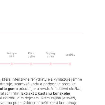
Krémy a
Péče
Doplňky
Doplňky
SPF
o tělo
stravy
, která intenzivně rehydratuje a vyhlazuje jemné
ratuje, uzamyká vodu a podporuje produkci
atto guma
působí jako revoluční aktivní složka,
ratační film.
Extrakt z kaštanu koňského
í zklidňujícím dojmem. Krém zajišťuje svěží,
volbou pro každodenní péči, která kombinuje