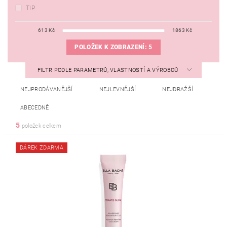
TIP
613
Kč
1863
Kč
POLOŽEK K ZOBRAZENÍ:
5
FILTR PODLE PARAMETRŮ, VLASTNOSTÍ A VÝROBCŮ
NEJPRODÁVANĚJŠÍ
NEJLEVNĚJŠÍ
NEJDRAŽŠÍ
ABECEDNĚ
5
položek celkem
DÁREK ZDARMA