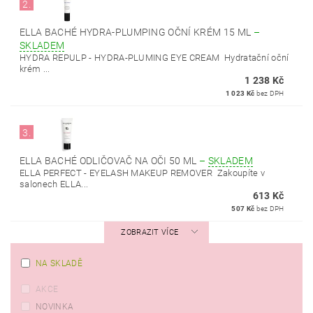
2.
ELLA BACHÉ HYDRA-PLUMPING OČNÍ KRÉM 15 ML
–
SKLADEM
HYDRA REPULP - HYDRA-PLUMING EYE CREAM Hydratační oční
krém ...
1 238 Kč
1 023 Kč
bez DPH
3.
ELLA BACHÉ ODLIČOVAČ NA OČI 50 ML
–
SKLADEM
ELLA PERFECT - EYELASH MAKEUP REMOVER Zakoupíte v
salonech ELLA...
613 Kč
507 Kč
bez DPH
ZOBRAZIT VÍCE
NA SKLADĚ
AKCE
NOVINKA