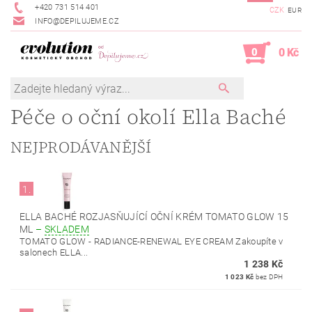
+420 731 514 401
CZK
EUR
INFO@DEPILUJEME.CZ
0
0 Kč
Péče o oční okolí Ella Baché
NEJPRODÁVANĚJŠÍ
1.
ELLA BACHÉ ROZJASŇUJÍCÍ OČNÍ KRÉM TOMATO GLOW 15
ML
–
SKLADEM
TOMATO GLOW - RADIANCE-RENEWAL EYE CREAM Zakoupíte v
salonech ELLA...
1 238 Kč
1 023 Kč
bez DPH