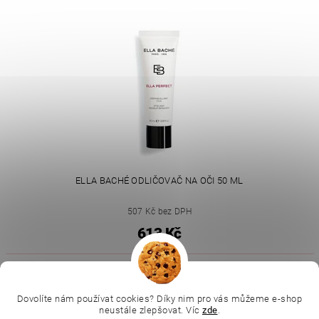
ELLA BACHÉ ODLIČOVAČ NA OČI 50 ML
507 Kč bez DPH
613 Kč
|
|
|
Ella Baché
L.C.P. Paris
Kosmetická škola
|
Online kosmetické kurzy
Kozmetickyobchod.sk
Dovolíte nám používat cookies? Díky nim pro vás můžeme e-shop
neustále zlepšovat. Víc
zde
.