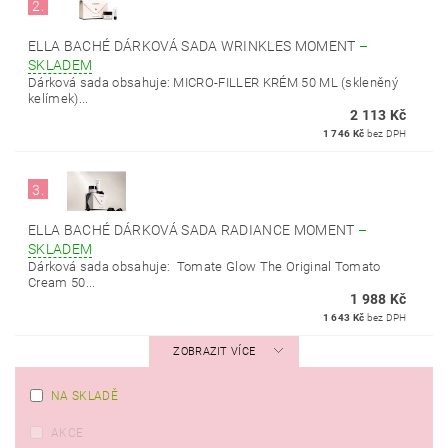
2.
ELLA BACHÉ DÁRKOVÁ SADA WRINKLES MOMENT
–
SKLADEM
Dárková sada obsahuje: MICRO-FILLER KRÉM 50 ML (skleněný
kelímek)...
2 113 Kč
1 746 Kč
bez DPH
3.
ELLA BACHÉ DÁRKOVÁ SADA RADIANCE MOMENT
–
SKLADEM
Dárková sada obsahuje: Tomate Glow The Original Tomato
Cream 50...
1 988 Kč
1 643 Kč
bez DPH
ZOBRAZIT VÍCE
NA SKLADĚ
AKCE