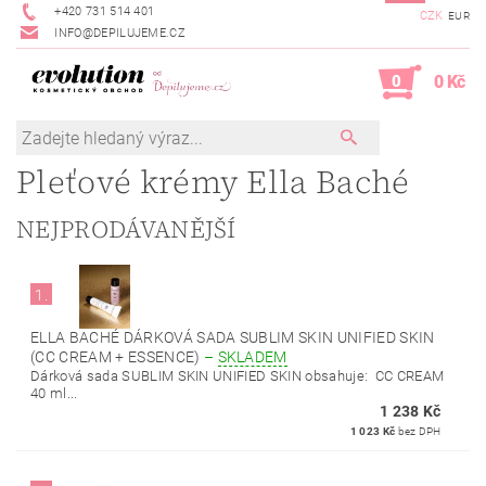
+420 731 514 401
CZK
EUR
INFO@DEPILUJEME.CZ
0
0 Kč
Pleťové krémy Ella Baché
NEJPRODÁVANĚJŠÍ
1.
ELLA BACHÉ DÁRKOVÁ SADA SUBLIM SKIN UNIFIED SKIN
(CC CREAM + ESSENCE)
–
SKLADEM
Dárková sada SUBLIM SKIN UNIFIED SKIN obsahuje: CC CREAM
40 ml...
1 238 Kč
1 023 Kč
bez DPH