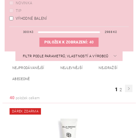
NOVINKA
TIP
VÝHODNÉ BALENÍ
300
Kč
2988
Kč
POLOŽEK K ZOBRAZENÍ:
40
FILTR PODLE PARAMETRŮ, VLASTNOSTÍ A VÝROBCŮ
NEJPRODÁVANĚJŠÍ
NEJLEVNĚJŠÍ
NEJDRAŽŠÍ
ABECEDNĚ
1
2
40
položek celkem
DÁREK ZDARMA