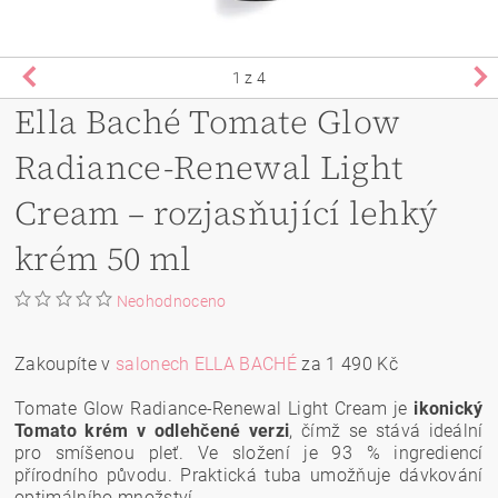
1
z 4
Ella Baché Tomate Glow
Radiance-Renewal Light
Cream – rozjasňující lehký
krém 50 ml
Neohodnoceno
Zakoupíte v
salonech ELLA BACHÉ
za 1 490 Kč
Tomate Glow Radiance-Renewal Light Cream je
ikonický
Tomato krém v odlehčené verzi
, čímž se stává ideální
pro smíšenou pleť. Ve složení je 93 % ingrediencí
přírodního původu. Praktická tuba umožňuje dávkování
optimálního množství.