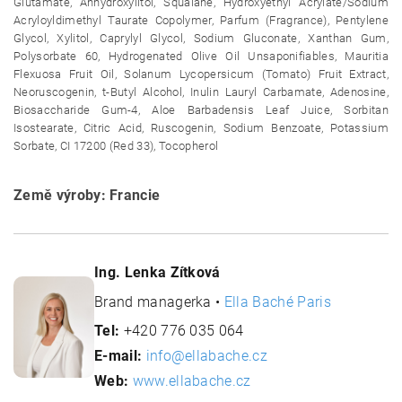
Glutamate, Anhydroxylitol, Squalane, Hydroxyethyl Acrylate/Sodium
Acryloyldimethyl Taurate Copolymer, Parfum (Fragrance), Pentylene
Glycol, Xylitol, Caprylyl Glycol, Sodium Gluconate, Xanthan Gum,
Polysorbate 60, Hydrogenated Olive Oil Unsaponifiables, Mauritia
Flexuosa Fruit Oil, Solanum Lycopersicum (Tomato) Fruit Extract,
Neoruscogenin, t-Butyl Alcohol, Inulin Lauryl Carbamate, Adenosine,
Biosaccharide Gum-4, Aloe Barbadensis Leaf Juice, Sorbitan
Isostearate, Citric Acid, Ruscogenin, Sodium Benzoate, Potassium
Sorbate, CI 17200 (Red 33), Tocopherol
Země výroby: Francie
Ing. Lenka Zítková
Brand managerka •
Ella Baché Paris
Tel:
+420 776 035 064
E-mail:
info@ellabache.cz
Web:
www.ellabache.cz