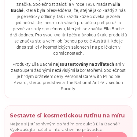
značka. Společnost založila v roce 1936 madam
Ella
Baché
, která byla přesvědčena, že, stejně jako každý z nás
je geneticky odlišný, tak i každá kůže člověka je zcela
jedinečná. Její nesmírná vášeň pro péči o pleť položila
pevné základy společnosti, kterých se značka Ella Baché
drží dodnes. Pro svou kvalitní péči a širokou škálu produktů
se značka stala velmi oblíbenou po celé Austrálii, kde je
dnes stálicí v kosmetických salonech i na poličkách v
domácnostech.
Vložením hodnocení souhlasíte se
zásadami ochrany
osobních údajů
.
Produkty Ella Baché
nejsou testovány na zvířatech
ani v
zastoupení žádnými nezávislými laboratořemi. Společnost
je hrdým držitelem ceny Personal Care with Principle
Award, kterou představila The National Anti-Vivisection
Society.
Sestavte si kosmetickou rutinu na míru
Nejste si jistí správným pořadím produktů Ella Baché?
Vyzkoušejte našeho interaktivního průvodce.