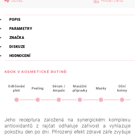
Dotaz
Hlídat cenu
POPIS
PARAMETRY
ZNAČKA
DISKUZE
HODNOCENÍ
KROK V KOSMETICKÉ RUTINĚ:
Odličování
Sérum /
Masážní
Oční
Peeling
Masky
pleti
Ampule
přípravky
krémy
Jeho receptura založená na synergickém komplexu
antioxidantů z rajčat odhaluje zářivost a vyhlazuje
pokožku den po dni. Přirozený efekt zdravé záře zvyšuje