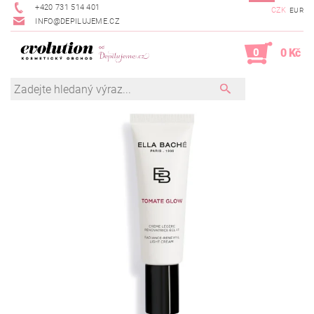
+420 731 514 401
CZK
EUR
INFO@DEPILUJEME.CZ
0
0 Kč