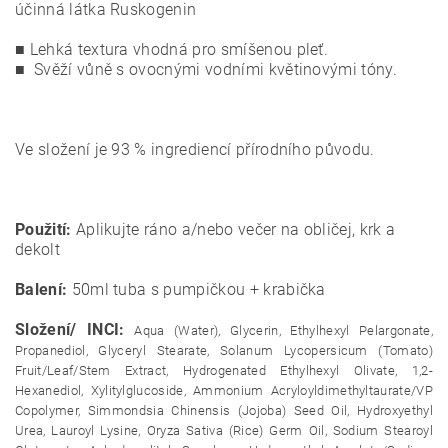
účinná látka Ruskogenin
■ Lehká textura vhodná pro smíšenou pleť.
■ Svěží vůně s ovocnými vodními květinovými tóny.
Ve složení je 93 % ingrediencí přírodního původu.
Použití:
Aplikujte ráno a/nebo večer na obličej, krk a
dekolt
Balení:
50ml tuba s pumpičkou + krabička
Složení/ INCI:
Aqua (Water), Glycerin, Ethylhexyl Pelargonate,
Propanediol, Glyceryl Stearate, Solanum Lycopersicum (Tomato)
Fruit/Leaf/Stem Extract, Hydrogenated Ethylhexyl Olivate, 1,2-
Hexanediol, Xylitylglucoside, Ammonium Acryloyldimethyltaurate/VP
Copolymer, Simmondsia Chinensis (Jojoba) Seed Oil, Hydroxyethyl
Urea, Lauroyl Lysine, Oryza Sativa (Rice) Germ Oil, Sodium Stearoyl