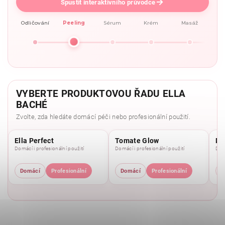
Spustit interaktivního průvodce
Odličování
Peeling
Sérum
Krém
Masáž
VYBERTE PRODUKTOVOU ŘADU ELLA
BACHÉ
Zvolte, zda hledáte domácí péči nebo profesionální použití.
Ella Perfect
Tomate Glow
Mo
Domácí i profesionální použití
Domácí i profesionální použití
Domá
Domácí
Profesionální
Domácí
Profesionální
D