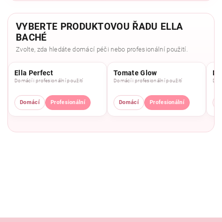
VYBERTE PRODUKTOVOU ŘADU ELLA
BACHÉ
Zvolte, zda hledáte domácí péči nebo profesionální použití.
Ella Perfect
Tomate Glow
Mo
Domácí i profesionální použití
Domácí i profesionální použití
Domá
Domácí
Profesionální
Domácí
Profesionální
D