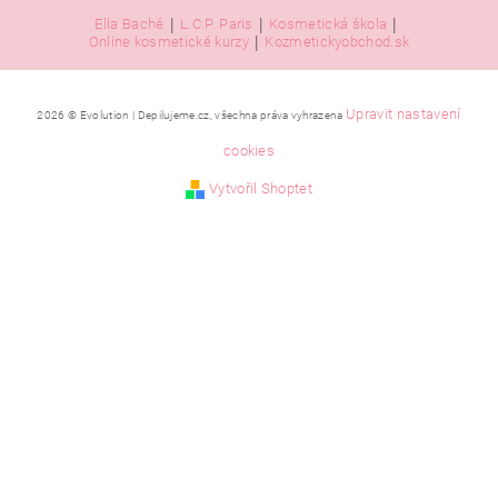
|
|
|
Ella Baché
L.C.P. Paris
Kosmetická škola
|
Online kosmetické kurzy
Kozmetickyobchod.sk
Upravit nastavení
2026 © Evolution | Depilujeme.cz, všechna práva vyhrazena
cookies
Vytvořil Shoptet