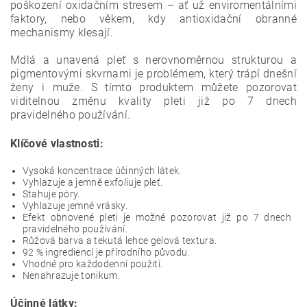
poškození oxidačním stresem – ať už enviromentálními
faktory, nebo věkem, kdy antioxidační obranné
mechanismy klesají.
Mdlá a unavená pleť s nerovnoměrnou strukturou a
pigmentovými skvrnami je problémem, který trápí dnešní
ženy i muže. S tímto produktem můžete pozorovat
viditelnou změnu kvality pleti již po 7 dnech
pravidelného používání.
Klíčové vlastnosti:
Vysoká koncentrace účinných látek.
Vyhlazuje a jemně exfoliuje pleť.
Stahuje póry.
Vyhlazuje jemné vrásky.
Efekt obnovené pleti je možné pozorovat již po 7 dnech
pravidelného používání.
Růžová barva a tekutá lehce gelová textura.
92 % ingrediencí je přírodního původu.
Vhodné pro každodenní použití.
Nenahrazuje tonikum.
Účinné látky: