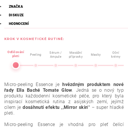
ZNAČKA
DISKUZE
HODNOCENÍ
KROK V KOSMETICKÉ RUTINĚ:
Odličování
Sérum /
Masážní
Oční
Peeling
Masky
pleti
Ampule
přípravky
krémy
Micro-peeling Essence je
hvězdným produktem nové
řady Ella Baché Tomate Glow
. Jedná se o nový typ
produktu každodenní kosmetické péče, pro který byla
inspirací kosmetická rutina z asijských zemí, jejímž
cílem je
dosáhnutí efektu ‚‚Mirror skin‘‘
– super hladké
pleti.
Micro-peeling Essence je vhodná pro pleť čelící