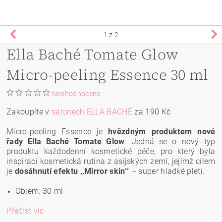
1
z 2
Ella Baché Tomate Glow
Micro-peeling Essence 30 ml
Neohodnoceno
Zakoupíte v
salonech ELLA BACHÉ
za 190 Kč
Micro-peeling Essence je
hvězdným produktem nové
řady Ella Baché Tomate Glow
. Jedná se o nový typ
produktu každodenní kosmetické péče, pro který byla
inspirací kosmetická rutina z asijských zemí, jejímž cílem
je
dosáhnutí efektu ‚‚Mirror skin‘‘
– super hladké pleti.
Objem: 30 ml
Přečíst víc