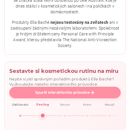
se značka stala velmi oblíbenou po celé Austrálii, kde je
dnes stálicí v kosmetických salonech i na poličkách v
domácnostech.
Vložením hodnocení souhlasíte se
zásadami ochrany
osobních údajů
.
Produkty Ella Baché
nejsou testovány na zvířatech
ani v
zastoupení žádnými nezávislými laboratořemi. Společnost
je hrdým držitelem ceny Personal Care with Principle
Award, kterou představila The National Anti-Vivisection
Society.
Sestavte si kosmetickou rutinu na míru
Nejste si jistí správným pořadím produktů Ella Baché?
Vyzkoušejte našeho interaktivního průvodce.
Spustit interaktivního průvodce
Odličování
Peeling
Sérum
Krém
Masáž