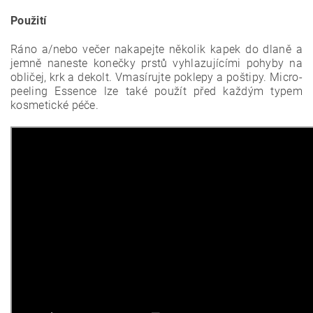
Použití
Ráno a/nebo večer nakapejte několik kapek do dlaně a
jemně naneste konečky prstů vyhlazujícími
pohyby na
obličej, krk a dekolt. Vmasírujte poklepy a poštipy.
Micro-
peeling Essence lze také použít před každým typem
kosmetické péče.