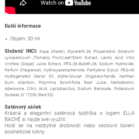
Další informace
Objem: 30 ml
Složení/ INCI:
Aqua (Water), Glycereth-26, Propanediol, Solanum
Lycopersicum (Tomato) Fruit/Leaf/Stem Extract, Lactic Acid, Vitis
Vinifera (Grape) Juice Extract, PPG-26-Buteth-26, Sodium Hydroxide,
Parfum (Fragrance), Hydroxyacetophenone, Pentylene Glycol, PEG-40
Hydrogenated Castor Oil, Alpha-Glucan Oligosaccharide, Xanthan
Gum, Allantoin, Polymnia Sonchifolia Root Juice, Maltodextrin,
Adenosine, Citric Acid, Lactobacillus, Sodium Benzoate, Potassium
Sorbate, CI 17200 (Red 33)
Saténový sáček
Krásná a elegantní saténová taštička s logem ELLA
BACHÉ si najde své využití.
Hodí se na nezbytné drobnosti nebo cestovní balení
kosmetické rutiny.