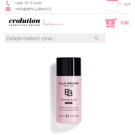
+420 731 514 401
CZK
EUR
INFO@DEPILUJEME.CZ
0
0 Kč