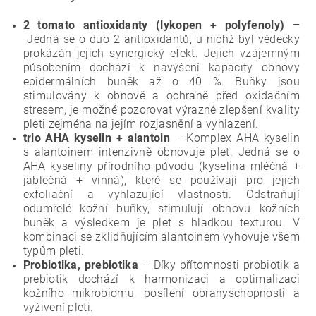
2 tomato antioxidanty (lykopen + polyfenoly) –
Jedná se o duo 2 antioxidantů, u nichž byl vědecky
prokázán jejich synergický efekt. Jejich vzájemným
působením dochází k navýšení kapacity obnovy
epidermálních buněk až o 40 %. Buňky jsou
stimulovány k obnově a ochraně před oxidačním
stresem, je možné pozorovat výrazné zlepšení kvality
pleti zejména na jejím rozjasnění a vyhlazení.
trio AHA kyselin + alantoin
– Komplex AHA kyselin
s alantoinem intenzivně obnovuje pleť. Jedná se o
AHA kyseliny přírodního původu (kyselina mléčná +
jablečná + vinná), které se používají pro jejich
exfoliační a vyhlazující vlastnosti. Odstraňují
odumřelé kožní buňky, stimulují obnovu kožních
buněk a výsledkem je pleť s hladkou texturou. V
kombinaci se zklidňujícím alantoinem vyhovuje všem
typům pleti.
Probiotika, prebiotika
–
Díky přítomnosti probiotik a
prebiotik dochází k harmonizaci a optimalizaci
kožního mikrobiomu, posílení obranyschopnosti a
vyživení pleti.