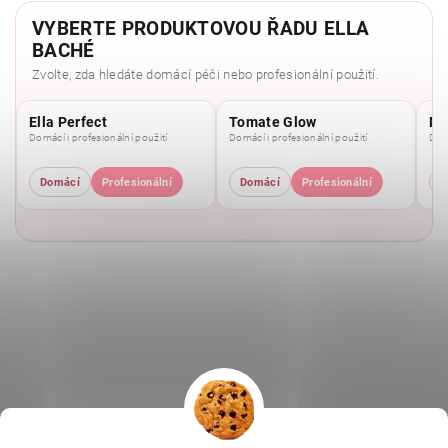
VYBERTE PRODUKTOVOU ŘADU ELLA
BACHÉ
Zvolte, zda hledáte domácí péči nebo profesionální použití.
Ella Perfect
Tomate Glow
Mo
Domácí i profesionální použití
Domácí i profesionální použití
Domá
Domácí
Profesionální
Domácí
Profesionální
D
|
|
|
Ella Baché
L.C.P. Paris
Kosmetická škola