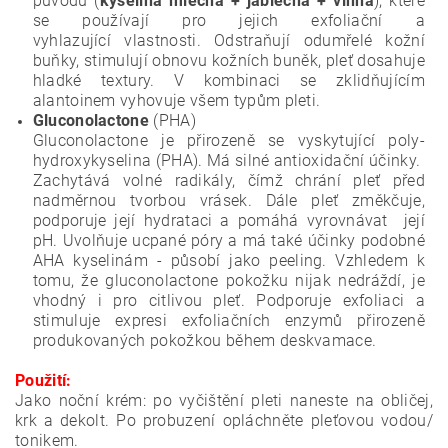
původu (
kyselina mléčná + jablečná + vinná
), které
se používají pro jejich exfoliační a
vyhlazující
vlastnosti. Odstraňují odumřelé kožní
buňky, stimulují obnovu kožních buněk, pleť dosahuje
hladké textury. V kombinaci se zklidňujícím
alantoinem vyhovuje všem typům pleti.
Gluconolactone
(PHA)
Gluconolactone je přirozeně se vyskytující poly-
hydroxykyselina (PHA). Má silné antioxidační účinky.
Zachytává volné radikály, čímž chrání pleť před
nadměrnou tvorbou vrásek. Dále pleť změkčuje,
podporuje její hydrataci a pomáhá vyrovnávat její
pH. Uvolňuje ucpané póry a má také účinky podobné
AHA kyselinám - působí jako peeling. Vzhledem k
tomu, že gluconolactone pokožku nijak nedráždí, je
vhodný i pro citlivou pleť. Podporuje exfoliaci a
stimuluje expresi exfoliačních enzymů přirozeně
produkovaných pokožkou během deskvamace.
Použití:
Jako noční krém: po vyčištění pleti naneste na obličej,
krk a dekolt. Po probuzení opláchněte pleťovou vodou/
tonikem.