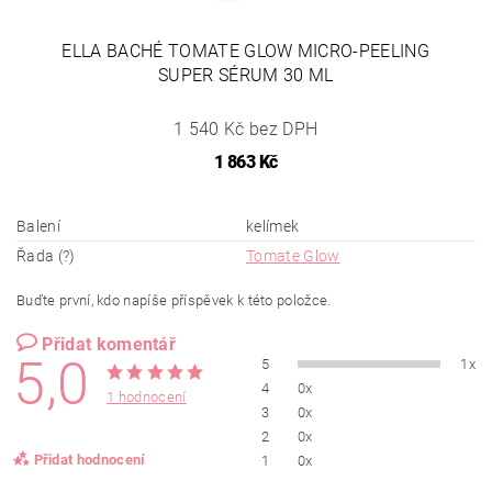
ELLA BACHÉ TOMATE GLOW MICRO-PEELING
SUPER SÉRUM 30 ML
1 540 Kč bez DPH
1 863 Kč
Balení
kelímek
Řada (?)
Tomate Glow
Buďte první, kdo napíše příspěvek k této položce.
Přidat komentář
5,0
5
1x
4
0x
1 hodnocení
3
0x
2
0x
Přidat hodnocení
1
0x