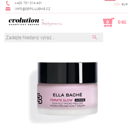
+420 731 514 401
CZK
EUR
INFO@DEPILUJEME.CZ
0
0 Kč