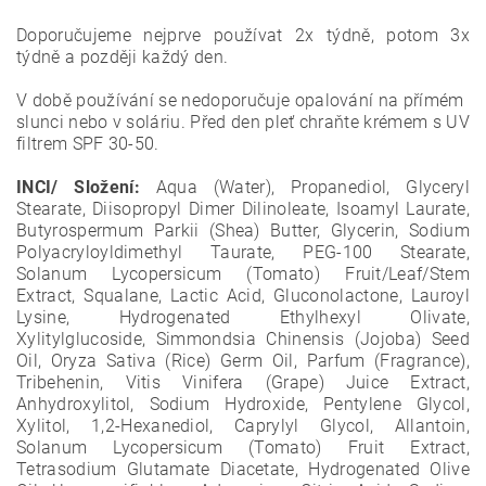
Doporučujeme nejprve používat 2x týdně, potom 3x
týdně a později každý den.
V době používání se nedoporučuje opalování na přímém
slunci nebo v soláriu. Před den pleť chraňte krémem s UV
filtrem SPF 30-50.
INCI/ Složení:
Aqua (Water), Propanediol, Glyceryl
Stearate, Diisopropyl Dimer Dilinoleate, Isoamyl Laurate,
Butyrospermum Parkii (Shea) Butter, Glycerin, Sodium
Polyacryloyldimethyl Taurate, PEG-100 Stearate,
Solanum Lycopersicum (Tomato) Fruit/Leaf/Stem
Extract, Squalane, Lactic Acid, Gluconolactone, Lauroyl
Lysine, Hydrogenated Ethylhexyl Olivate,
Xylitylglucoside, Simmondsia Chinensis (Jojoba) Seed
Oil, Oryza Sativa (Rice) Germ Oil, Parfum (Fragrance),
Tribehenin, Vitis Vinifera (Grape) Juice Extract,
Anhydroxylitol, Sodium Hydroxide, Pentylene Glycol,
Xylitol, 1,2-Hexanediol, Caprylyl Glycol, Allantoin,
Solanum Lycopersicum (Tomato) Fruit Extract,
Tetrasodium Glutamate Diacetate, Hydrogenated Olive