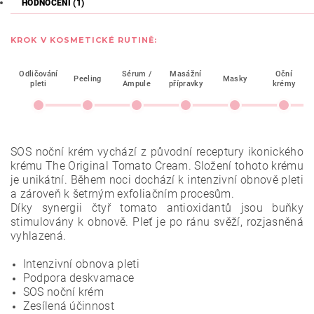
HODNOCENÍ (1)
KROK V KOSMETICKÉ RUTINĚ:
Odličování
Sérum /
Masážní
Oční
Peeling
Masky
pleti
Ampule
přípravky
krémy
SOS noční krém vychází z původní receptury ikonického
krému The Original Tomato Cream. Složení tohoto krému
je
unikátní. Během noci dochází k intenzivní obnově pleti
a zároveň k šetrným exfoliačním procesům.
Díky synergii čtyř tomato antioxidantů jsou buňky
stimulovány k obnově. Pleť je po ránu svěží,
rozjasněná
vyhlazená.
Intenzivní obnova pleti
Podpora deskvamace
SOS noční krém
Zesílená účinnost