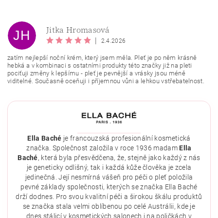
Jitka Hromasová
JH
|
2.4.2026
zatím nejlepší noční krém, který jsem měla. Pleť je po něm krásně
hebká a v kombinaci s ostatními produkty této značky již na pleti
pociťuji změny k lepšímu - pleť je pevnější a vrásky jsou méně
viditelné. Současně oceňuji i příjemnou vůni a lehkou vstřebatelnost.
Vložením hodnocení souhlasíte se
zásadami ochrany
Ella Baché
je francouzská profesionální kosmetická
osobních údajů
.
značka. Společnost založila v roce 1936 madam
Ella
Baché
, která byla přesvědčena, že, stejně jako každý z nás
je geneticky odlišný, tak i každá kůže člověka je zcela
jedinečná. Její nesmírná vášeň pro péči o pleť položila
pevné základy společnosti, kterých se značka Ella Baché
drží dodnes. Pro svou kvalitní péči a širokou škálu produktů
se značka stala velmi oblíbenou po celé Austrálii, kde je
dnes stálicí v kosmetických salonech i na poličkách v