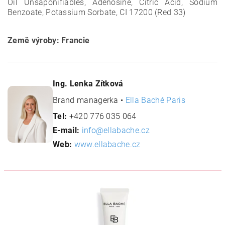
Oil Unsaponifiables, Adenosine, Citric Acid, Sodium
Benzoate, Potassium Sorbate, CI 17200 (Red 33)
Země výroby: Francie
Ing. Lenka Zítková
Brand managerka •
Ella Baché Paris
Tel:
+420 776 035 064
E-mail:
info@ellabache.cz
Web:
www.ellabache.cz