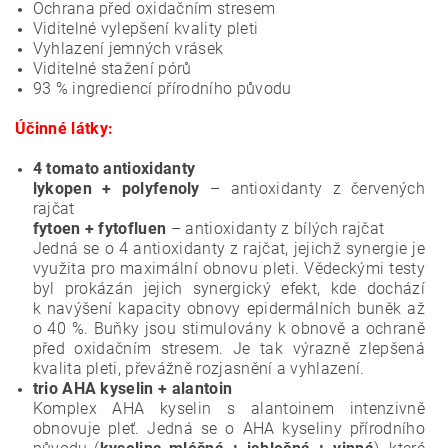
Ochrana před oxidačním stresem
Viditelné vylepšení kvality pleti
Vyhlazení jemných vrásek
Viditelné stažení pórů
93 % ingrediencí přírodního původu
Účinné látky:
4 tomato antioxidanty
lykopen + polyfenoly
– antioxidanty z červených
rajčat
fytoen + fytofluen
– antioxidanty z bílých rajčat
Jedná se o 4 antioxidanty z rajčat, jejichž synergie je
využita pro maximální obnovu pleti. Vědeckými testy
byl prokázán jejich synergický efekt, kde dochází
k navýšení kapacity obnovy epidermálních buněk až
o 40 %. Buňky jsou stimulovány k obnově a ochraně
před oxidačním stresem. Je tak výrazně zlepšená
kvalita pleti, převážně rozjasnění a vyhlazení.
trio AHA kyselin + alantoin
Komplex AHA kyselin s alantoinem intenzivně
obnovuje pleť. Jedná se o AHA kyseliny přírodního