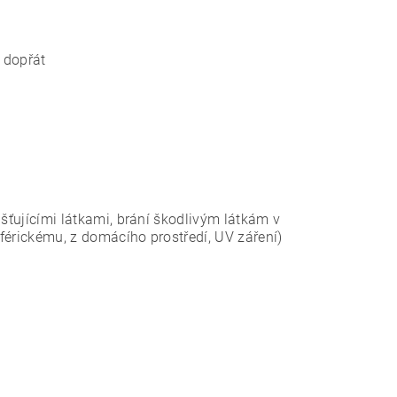
i dopřát
išťujícími látkami, brání škodlivým látkám v
sférickému, z domácího prostředí, UV záření)