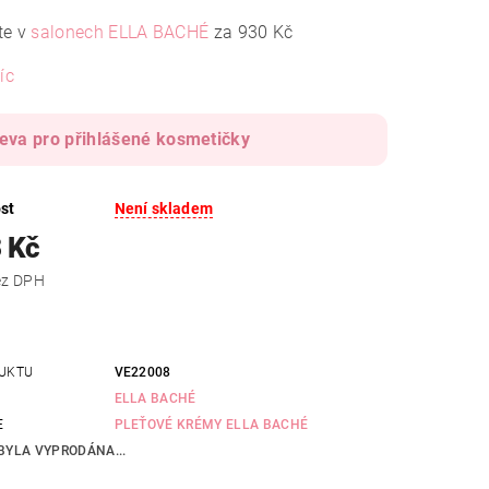
te v
salonech ELLA BACHÉ
za 930 Kč
íc
leva pro přihlášené kosmetičky
st
Není skladem
 Kč
 Kč bez DPH
UKTU
VE22008
ELLA BACHÉ
E
PLEŤOVÉ KRÉMY ELLA BACHÉ
BYLA VYPRODÁNA...