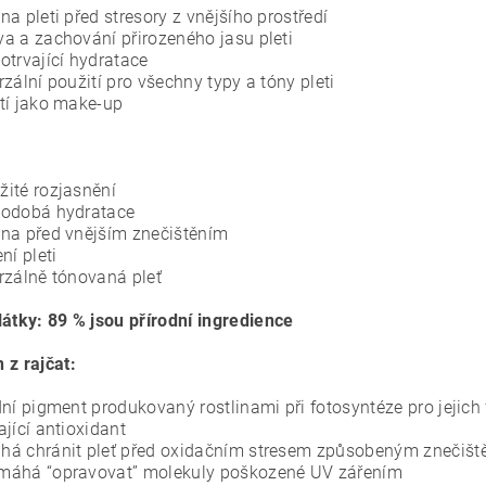
na pleti před stresory z vnějšího prostředí
a a zachování přirozeného jasu pleti
otrvající hydratace
rzální použití pro všechny typy a tóny pleti
tí jako make-up
ité rozjasnění
hodobá hydratace
na před vnějším znečištěním
ní pleti
rzálně tónovaná pleť
látky: 89 % jsou přírodní ingredience
 z rajčat:
dní pigment produkovaný rostlinami při fotosyntéze pro jejic
ající antioxidant
á chránit pleť před oxidačním stresem způsobeným znečiš
máhá “opravovat” molekuly poškozené UV zářením