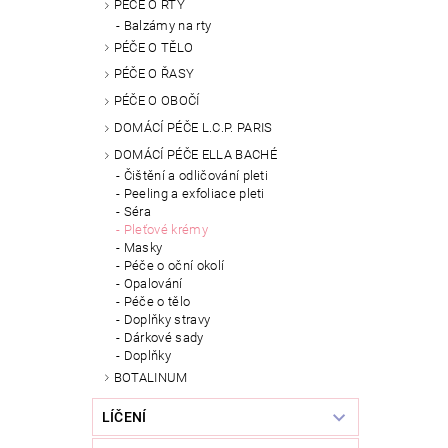
PÉČE O RTY
Balzámy na rty
PÉČE O TĚLO
PÉČE O ŘASY
PÉČE O OBOČÍ
DOMÁCÍ PÉČE L.C.P. PARIS
DOMÁCÍ PÉČE ELLA BACHÉ
Čištění a odličování pleti
Peeling a exfoliace pleti
Séra
Pleťové krémy
Masky
Péče o oční okolí
Opalování
Péče o tělo
Doplňky stravy
Dárkové sady
Doplňky
BOTALINUM
LÍČENÍ