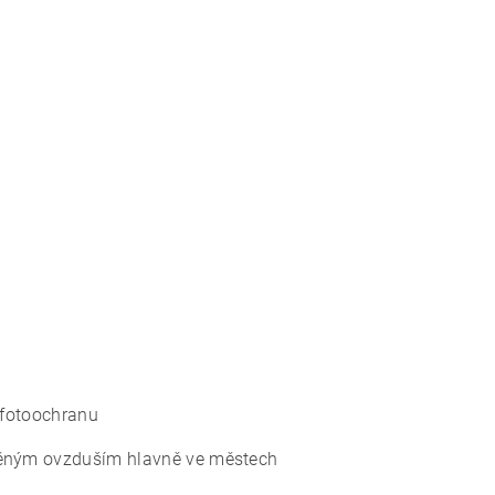
h fotoochranu
těným ovzduším hlavně ve městech