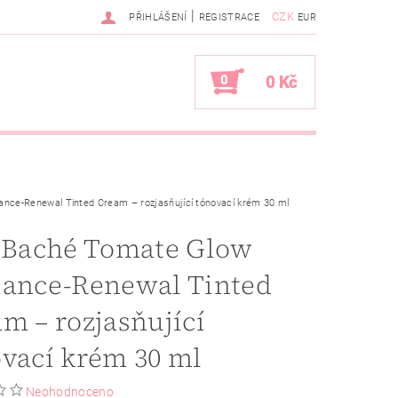
|
CZK
PŘIHLÁŠENÍ
REGISTRACE
EUR
0
0 Kč
ance-Renewal Tinted Cream – rozjasňující tónovací krém 30 ml
a Baché Tomate Glow
iance-Renewal Tinted
m – rozjasňující
vací krém 30 ml
Neohodnoceno