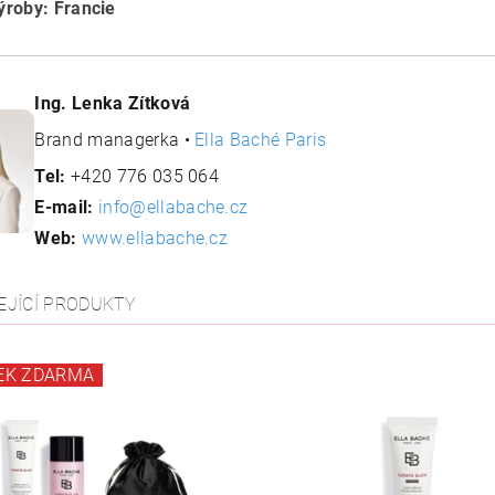
roby: Francie
Ing. Lenka Zítková
Brand managerka •
Ella Baché Paris
Tel:
+420 776 035 064
E-mail:
info@ellabache.cz
Web:
www.ellabache.cz
EJÍCÍ PRODUKTY
EK ZDARMA