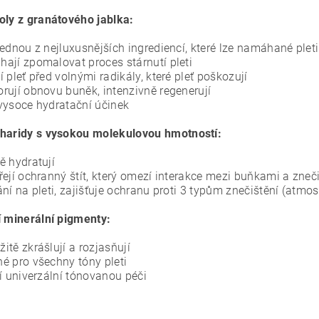
oly z granátového jablka:
jednou z nejluxusnějších ingrediencí, které lze namáhané plet
ají zpomalovat proces stárnutí pleti
í pleť před volnými radikály, které pleť poškozují
rují obnovu buněk, intenzivně regenerují
vysoce hydratační účinek
haridy s vysokou molekulovou hmotností:
ě hydratují
řejí ochranný štít, který omezí interakce mezi buňkami a zneč
ání na pleti, zajišťuje ochranu proti 3 typům znečištění (atmo
í minerální pigmenty:
itě zkrášlují a rozjasňují
é pro všechny tóny pleti
tí univerzální tónovanou péči