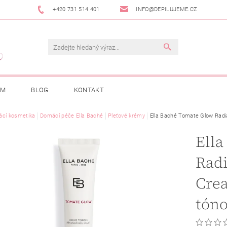
+420 731 514 401
INFO@DEPILUJEME.CZ
AM
BLOG
KONTAKT
cí kosmetika
Domácí péče Ella Baché
Pleťové krémy
Ella Baché Tomate Glow Radi
Ell
Rad
Crea
tóno