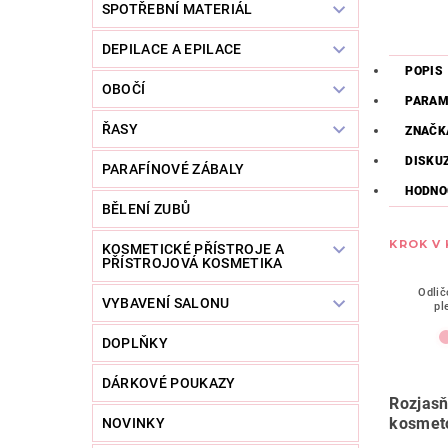
SPOTŘEBNÍ MATERIÁL
DEPILACE A EPILACE
POPIS
OBOČÍ
PARAM
ŘASY
ZNAČK
DISKU
PARAFÍNOVÉ ZÁBALY
HODNO
BĚLENÍ ZUBŮ
KROK V
KOSMETICKÉ PŘÍSTROJE A
PŘÍSTROJOVÁ KOSMETIKA
Odlič
VYBAVENÍ SALONU
pl
DOPLŇKY
DÁRKOVÉ POUKAZY
Rozjasň
kosmeto
NOVINKY