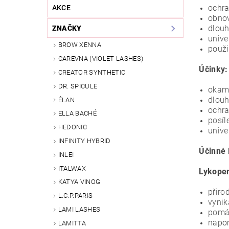
ochra
AKCE
obnov
dlouh
ZNAČKY
unive
BROW XENNA
použi
CAREVNA (VIOLET LASHES)
Účinky:
CREATOR SYNTHETIC
DR. SPICULE
okamž
dlou
ÉLAN
ochra
ELLA BACHÉ
posíle
HEDONIC
unive
INFINITY HYBRID
Účinné 
INLEI
ITALWAX
Lykopen
KATYA VINOG
přiro
L.C.P.PARIS
vynik
LAMI LASHES
pomáh
napo
LAMITTA