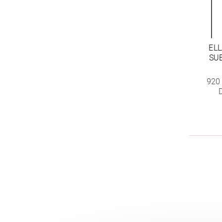
EL
SU
920