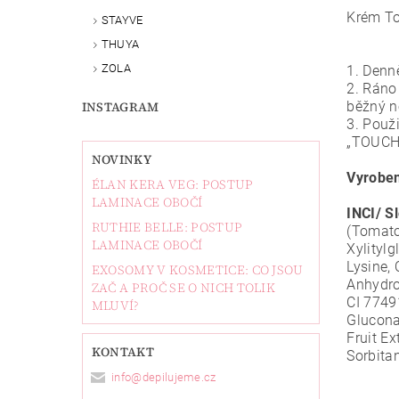
Krém To
STAYVE
THUYA
ZOLA
1. Denně
2. Ráno
INSTAGRAM
běžný n
3. Použi
„TOUCH-
NOVINKY
Vyrobe
ÉLAN KERA VEG: POSTUP
LAMINACE OBOČÍ
INCI/ S
RUTHIE BELLE: POSTUP
(Tomato
LAMINACE OBOČÍ
Xylitylg
Lysine,
EXOSOMY V KOSMETICE: CO JSOU
Anhydro
ZAČ A PROČ SE O NICH TOLIK
CI 77491
MLUVÍ?
Glucona
Fruit E
KONTAKT
Sorbita
info
@
depilujeme.cz