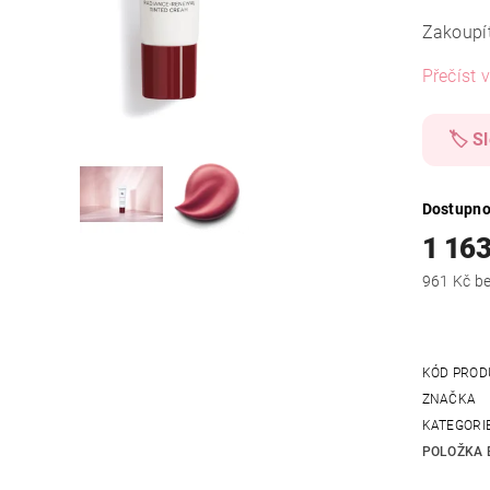
Zakoupí
Přečíst v
🏷️ S
Dostupno
1 163
961
KÓD PROD
ZNAČKA
KATEGORI
POLOŽKA 