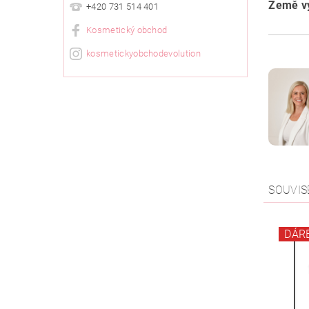
Země vý
+420 731 514 401
Kosmetický obchod
kosmetickyobchodevolution
SOUVIS
DÁR