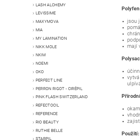
LASH ALCHEMY
Polyfen
LEVISSIME
jsou 
MAXYMOVA
pomáh
MIA
chrán
MY LAMINATION
podpo
mají 
NIKK MOLE
NKIM
Polysac
NOEMI
účinn
OKO
vytvá
PERFECT LINE
ulpív
PERRON RIGOT - CIRÉPIL
Přírodn
PINK FLASH SWITZERLAND
REFECTOCIL
okamž
REFERENCE
vhodn
zajis
RIO BEAUTY
RUTHIE BELLE
Použití:
STARPIL