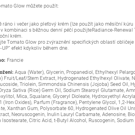
mato Glow můžete použít:
 ráno i večer jako pleťový krém (lze použít jako měsíční kúru
 v kombinaci s běžnou denní péčí použijte
Radiance-Renewal T
oční krém.
jte Tomato Glow pro zvýraznění specifických oblastí obličeje (
UP“ efekt kdykoliv během dne.
no:
Francie
ložení:
Aqua (Water), Glycerin, Propanediol, Ethylhexyl Pelar
) Fruit/Leaf/Stem Extract, Hydrogenated Ethylhexyl Olivate, N
lucoside, Triolein, Simmondsia Chinensis (Jojoba) Seed Oil, H
 Oryza Sativa (Rice) Germ Oil, Sodium Stearoyl Glutamate, A
xylitol, Mica, Squalane, Glyceryl Dioleate, Hydroxyethyl Acr
 (Iron Oxides), Parfum (Fragrance), Pentylene Glycol, 1,2-Hexa
te, Xanthan Gum, Polysorbate 60, Hydrogenated Olive Oil U
xtract, Neoruscogenin, Inulin Lauryl Carbamate, Adenosine, B
n Isostearate, Citric Acid, t-Butyl Alcohol, Ruscogenin, Sodi