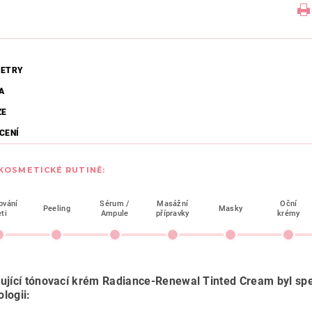
ETRY
A
ZE
CENÍ
 KOSMETICKÉ RUTINĚ:
ování
Sérum /
Masážní
Oční
Peeling
Masky
eti
Ampule
přípravky
krémy
ující tónovací krém
Radiance-Renewal Tinted Cream byl spec
logii: