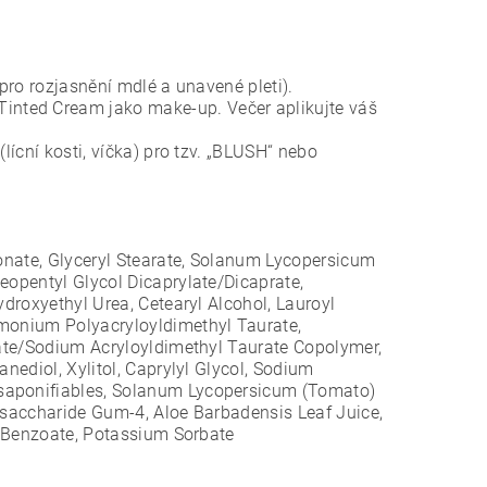
 pro rozjasnění mdlé a unavené pleti).
inted Cream jako make-up. Večer aplikujte váš
lícní kosti, víčka) pro tzv. „BLUSH“ nebo
gonate, Glyceryl Stearate, Solanum Lycopersicum
eopentyl Glycol Dicaprylate/Dicaprate,
ydroxyethyl Urea, Cetearyl Alcohol, Lauroyl
mmonium Polyacryloyldimethyl Taurate,
ylate/Sodium Acryloyldimethyl Taurate Copolymer,
nediol, Xylitol, Caprylyl Glycol, Sodium
nsaponifiables, Solanum Lycopersicum (Tomato)
iosaccharide Gum-4, Aloe Barbadensis Leaf Juice,
um Benzoate, Potassium Sorbate