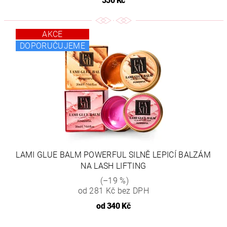
550 Kč
AKCE
DOPORUČUJEME
LAMI GLUE BALM POWERFUL SILNĚ LEPICÍ BALZÁM
NA LASH LIFTING
(–19 %)
od 281 Kč bez DPH
od
340 Kč