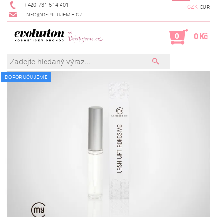
+420 731 514 401
CZK
EUR
INFO@DEPILUJEME.CZ
0
0 Kč
DOPORUČUJEME