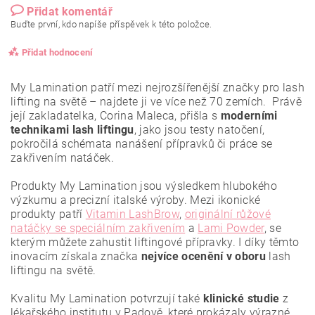
Přidat komentář
Buďte první, kdo napíše příspěvek k této položce.
Přidat hodnocení
My Lamination patří mezi nejrozšířenější značky pro lash
lifting na světě – najdete ji ve více než 70 zemích. Právě
její zakladatelka, Corina Maleca, přišla s
moderními
technikami lash liftingu
, jako jsou testy natočení,
pokročilá schémata nanášení přípravků či práce se
zakřivením natáček.
Produkty My Lamination jsou výsledkem hlubokého
výzkumu a precizní italské výroby. Mezi ikonické
produkty patří
Vitamin LashBrow
,
originální růžové
natáčky se speciálním zakřivením
a
Lami Powder
, se
kterým můžete zahustit liftingové přípravky. I díky těmto
inovacím získala značka
nejvíce ocenění
v oboru
lash
liftingu na světě.
Vložením hodnocení souhlasíte se
zásadami ochrany
osobních údajů
.
Kvalitu My Lamination potvrzují také
klinické studie
z
lékařského institutu v Padově, které prokázaly výrazné