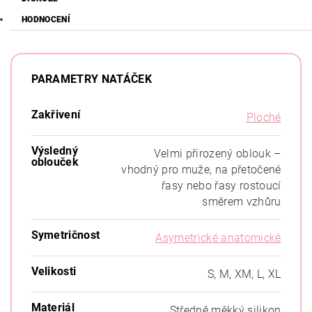
HODNOCENÍ
PARAMETRY NATÁČEK
Zakřivení
Ploché
Výsledný
Velmi přirozený oblouk –
oblouček
vhodný pro muže, na přetočené
řasy nebo řasy rostoucí
směrem vzhůru
Symetričnost
Asymetrické anatomické
Velikosti
S, M, XM, L, XL
Materiál
Středně měkký silikon