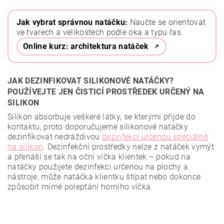
Jak vybrat správnou natáčku:
Naučte se orientovat
ve tvarech a velikostech podle oka a typu řas.
Online kurz: architektura natáček
JAK DEZINFIKOVAT SILIKONOVÉ NATÁČKY?
POUŽÍVEJTE JEN ČISTICÍ PROSTŘEDEK URČENÝ NA
SILIKON
Silikon absorbuje veškeré látky, se kterými přijde do
kontaktu, proto doporučujeme silikonové natáčky
dezinfikovat nedráždivou
dezinfekcí určenou speciálně
na silikon
. Dezinfekční prostředky nelze z natáček vymýt
a přenáší se tak na oční víčka klientek – pokud na
natáčky použijete dezinfekci určenou na plochy a
nástroje, může natáčka klientku štípat nebo dokonce
způsobit mírné poleptání horního víčka.