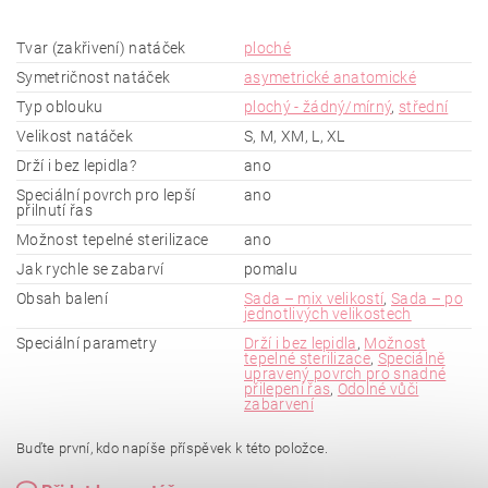
Tvar (zakřivení) natáček
ploché
Symetričnost natáček
asymetrické anatomické
Typ oblouku
plochý - žádný/mírný
,
střední
Velikost natáček
S, M, XM, L, XL
Drží i bez lepidla?
ano
Speciální povrch pro lepší
ano
přilnutí řas
Možnost tepelné sterilizace
ano
Jak rychle se zabarví
pomalu
Obsah balení
Sada – mix velikostí
,
Sada – po
jednotlivých velikostech
Speciální parametry
Drží i bez lepidla
,
Možnost
tepelné sterilizace
,
Speciálně
upravený povrch pro snadné
přilepení řas
,
Odolné vůči
zabarvení
Buďte první, kdo napíše příspěvek k této položce.