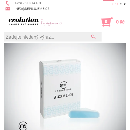
+420 731 514 401
CZK
EUR
INFO@DEPILUJEME.CZ
0
0 Kč