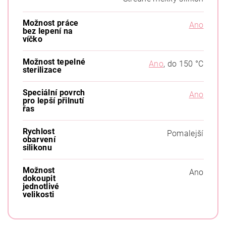
Možnost práce
Ano
bez lepení na
víčko
Možnost tepelné
Ano
, do 150 °C
sterilizace
Speciální povrch
Ano
pro lepší přilnutí
řas
Rychlost
Pomalejší
obarvení
silikonu
Možnost
Ano
dokoupit
jednotlivé
velikosti