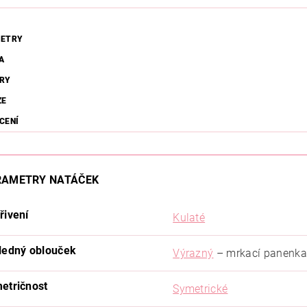
ETRY
A
RY
ZE
CENÍ
RAMETRY NATÁČEK
řivení
Kulaté
ledný oblouček
Výrazný
– mrkací panenka
etričnost
Symetrické