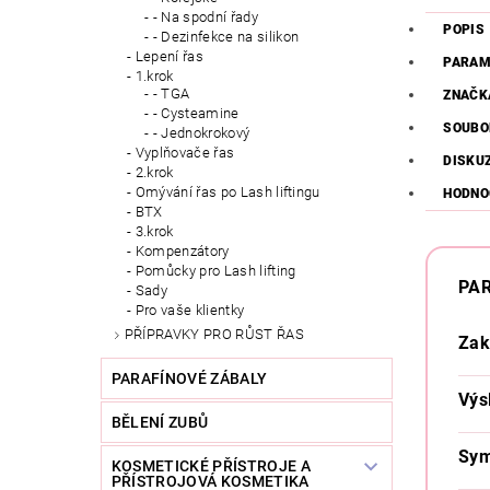
- Na spodní řady
POPIS
- Dezinfekce na silikon
Lepení řas
PARAM
1.krok
- TGA
ZNAČK
- Cysteamine
SOUBO
- Jednokrokový
Vyplňovače řas
DISKU
2.krok
Omývání řas po Lash liftingu
HODNO
BTX
3.krok
Kompenzátory
Pomůcky pro Lash lifting
PA
Sady
Pro vaše klientky
PŘÍPRAVKY PRO RŮST ŘAS
Zak
PARAFÍNOVÉ ZÁBALY
Výs
BĚLENÍ ZUBŮ
Sym
KOSMETICKÉ PŘÍSTROJE A
PŘÍSTROJOVÁ KOSMETIKA