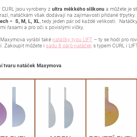
 CURL jsou vyrobeny z
ultra měkkého silikonu
a můžete je st
nerazí, natáčkám však dodávají na zajímavosti přidané třpytky.
tech – S, M, L, XL
, tedy jeden pár od každé velikosti. Natáčk
mi řasami a pro oči s povislými víčky.
 Maxymova vyrábí také
natáčky typu LIFT
– ty se hodí pro rov
í. Zakoupit můžete i
sadu 8 párů natáček
s typem CURL i LIF
ní tvaru natáček Maxymova