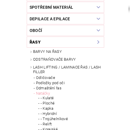
SPOTŘEBNÍ MATERIÁL
DEPILACE A EPILACE
OBOČÍ
ŘASY
BARVY NA ŘASY
ODSTRAŇOVAČE BARVY
LASH LIFTING / LAMINACE ŘAS / LASH
FILLER
Odličovače
Podložky pod oči
Odmaštění řas
Natáčky
- Kulaté
- Ploché
- Kapka
- Hybridní
- Trojúhelníkové
- Relift
- Korejské