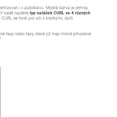
erilizovat i v autoklávu. Modrá barva je jemná,
 V sadě najdete
typ natáček CURL ve 4 různých
y CURL se hodí pro oči s krátkými, dolů
né řasy nebo řasy, které již mají mírné přirozené
T.