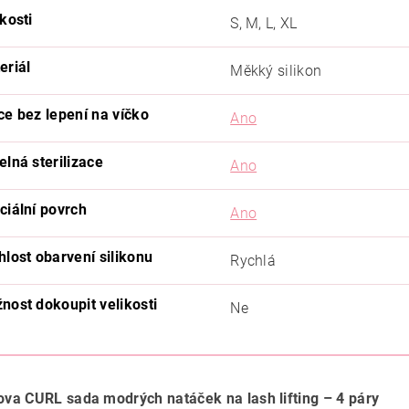
kosti
S, M, L, XL
eriál
Měkký silikon
ce bez lepení na víčko
Ano
elná sterilizace
Ano
ciální povrch
Ano
hlost obarvení silikonu
Rychlá
nost dokoupit velikosti
Ne
a CURL sada modrých natáček na lash lifting – 4 páry