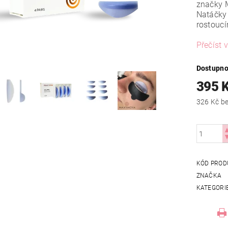
značky 
Natáčk
rostoucí
Přečíst v
Dostupno
395 
326
KÓD PROD
ZNAČKA
KATEGORI