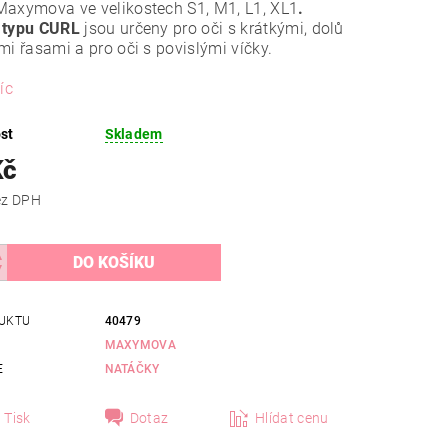
Maxymova ve velikostech S1, M1, L1, XL1
.
y
typu CURL
jsou určeny pro oči s krátkými, dolů
mi řasami a pro oči s povislými víčky.
íc
st
Skladem
Kč
 Kč bez DPH
UKTU
40479
MAXYMOVA
E
NATÁČKY
Tisk
Dotaz
Hlídat cenu