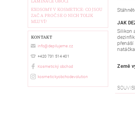
LAMINACE OBOČÍ
EXOSOMY V KOSMETICE: CO JSOU
Stáhnět
ZAČ A PROČ SE O NICH TOLIK
MLUVÍ?
JAK DE
Silikon
KONTAKT
dezinfi
přenáší
info
@
depilujeme.cz
natáčka
+420 731 514 401
Země vý
Kosmetický obchod
kosmetickyobchodevolution
SOUVIS