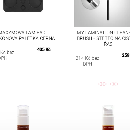
MAXYMOVA LAMIPAD -
MY LAMINATION CLEAN
IKONOVÁ PALETKA ČERNÁ
BRUSH - ŠTĚTEC NA ČIŠ
ŘAS
405 Kč
 Kč bez
259
DPH
214 Kč bez
DPH