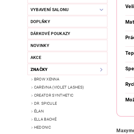
Veli
VYBAVENÍ SALONU
Mat
DOPLŇKY
DÁRKOVÉ POUKAZY
Prá
NOVINKY
Tep
AKCE
Spe
ZNAČKY
BROW XENNA
Ryc
CAREVNA (VIOLET LASHES)
CREATOR SYNTHETIC
Mož
DR. SPICULE
ÉLAN
ELLA BACHÉ
HEDONIC
Maxymov