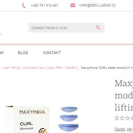
+420 731 514 401
INFO@DEPILUJEME.CZ
AM
BLOG
KONTAKT
Lash lifting / Laminace řas / Lash Filler
Natáčky
Maxymova CURL sada modrých natá
Max
mod
lift
Sada ob