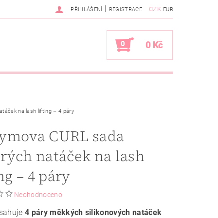
|
CZK
PŘIHLÁŠENÍ
REGISTRACE
EUR
0
0 Kč
ček na lash lifting – 4 páry
ymova CURL sada
rých natáček na lash
ing – 4 páry
Neohodnoceno
sahuje
4
páry měkkých silikonových natáček