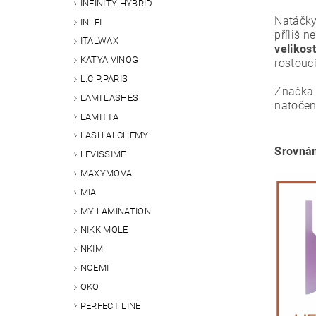
INFINITY HYBRID
Natáčky
INLEI
příliš 
ITALWAX
velikos
KATYA VINOG
rostoucí
L.C.P.PARIS
Značka
LAMI LASHES
natočen
LAMITTA
LASH ALCHEMY
Srovná
LEVISSIME
MAXYMOVA
MIA
MY LAMINATION
NIKK MOLE
NKIM
NOEMI
OKO
PERFECT LINE