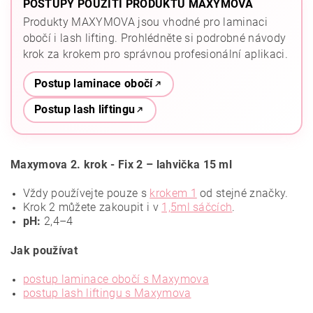
POSTUPY POUŽITÍ PRODUKTŮ MAXYMOVA
Produkty MAXYMOVA jsou vhodné pro laminaci
obočí i lash lifting. Prohlédněte si podrobné návody
krok za krokem pro správnou profesionální aplikaci.
Postup laminace obočí
Postup lash liftingu
Maxymova 2. krok - Fix 2 – lahvička 15 ml
Vždy používejte pouze s
krokem 1
od stejné značky.
Krok 2 můžete zakoupit i v
1,5ml sáčcích
.
pH:
2,4–4
Jak používat
postup laminace obočí s Maxymova
postup lash liftingu s Maxymova