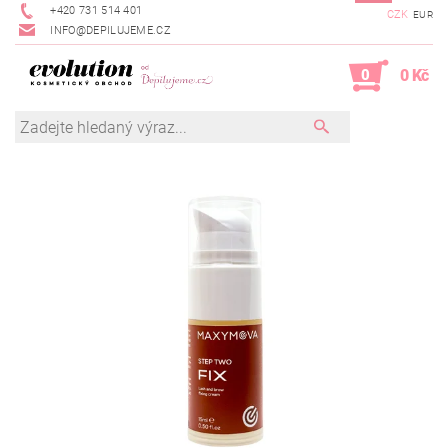
+420 731 514 401
CZK
EUR
INFO@DEPILUJEME.CZ
0
0 Kč