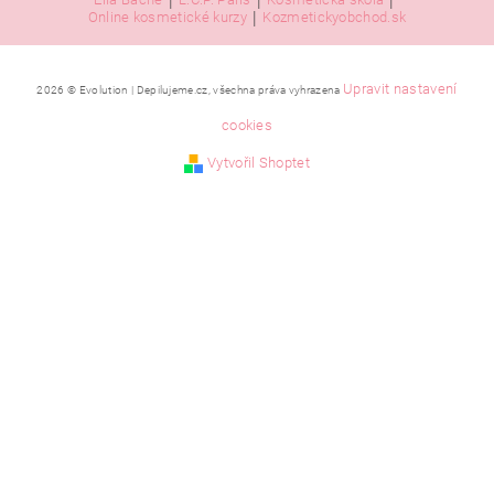
|
|
|
|
Online kosmetické kurzy
Kozmetickyobchod.sk
Upravit nastavení
2026 © Evolution | Depilujeme.cz, všechna práva vyhrazena
cookies
Vytvořil Shoptet