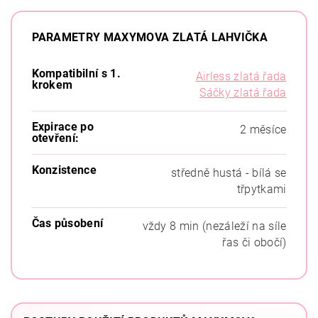
PARAMETRY MAXYMOVA ZLATÁ LAHVIČKA
Kompatibilní s 1.
Airless zlatá řada
krokem
Sáčky zlatá řada
Expirace po
2 měsíce
otevření:
Konzistence
středně hustá - bílá se
třpytkami
Čas působení
vždy 8 min (nezáleží na síle
řas či obočí)