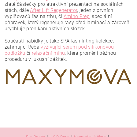
zlaté částečky pro atraktivní prezentaci na sociálních
sítích, dále
After Lift Regenerator
, jeden z prvních
vyplňovačů řas na trhu, či
Amino Prep
, speciální
přípravek, který regeneruje řasy před laminací a zároveň
urychluje pronikání aktivních složek.
Vložením hodnocení souhlasíte se
zásadami ochrany
osobních údajů
.
Součástí nabídky je také SPA lash lifting kolekce,
zahrnující třeba
vyživující sérum pod silikonovou
podložku
či
relaxační mlhu
, která promění běžnou
proceduru v luxusní zážitek.
Ella Baché
L.C.P. Paris
Kosmetická škola