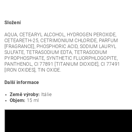
Složení
AQUA, CETEARYL ALCOHOL, HYDROGEN PEROXIDE,
CETEARETH-25, CETRIMONIUM CHLORIDE, PARFUM
[FRAGRANCE], PHOSPHORIC ACID, SODIUM LAURYL
SULFATE, TETRASODIUM EDTA, TETRASODIUM
PYROPHOSPHATE, SYNTHETIC FLUORPHLOGOPITE,
PANTHENOL, CI 77891 [TITANIUM DIOXIDE], CI 77491
[IRON OXIDES], TIN OXIDE.
Další informace
Země výroby:
Itálie
Objem:
15 ml