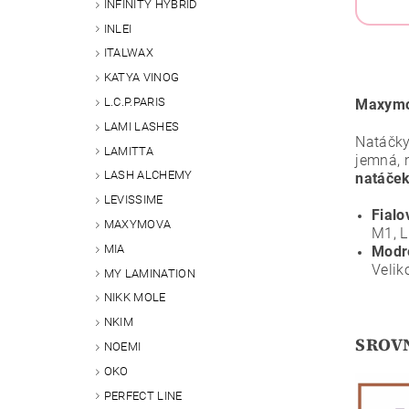
INFINITY HYBRID
INLEI
ITALWAX
KATYA VINOG
L.C.P.PARIS
Maxymov
LAMI LASHES
Natáčky
LAMITTA
jemná, 
LASH ALCHEMY
natáček
LEVISSIME
Fialo
MAXYMOVA
M1, L
MIA
Modr
Velik
MY LAMINATION
NIKK MOLE
NKIM
SROV
NOEMI
OKO
PERFECT LINE