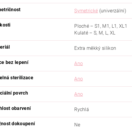
etričnost
Symetrické
(univerzální)
kosti
Ploché – S1, M1, L1, XL1
Kulaté – S, M, L, XL
eriál
Extra měkký silikon
ce bez lepení
Ano
elná sterilizace
Ano
ciální povrch
Ano
hlost obarvení
Rychlá
nost dokoupení
Ne