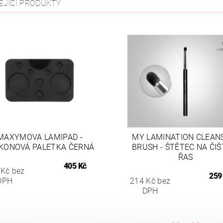
EJÍCÍ PRODUKTY
MAXYMOVA LAMIPAD -
MY LAMINATION CLEAN
IKONOVÁ PALETKA ČERNÁ
BRUSH - ŠTĚTEC NA ČIŠ
ŘAS
405 Kč
 Kč bez
259
DPH
214 Kč bez
DPH