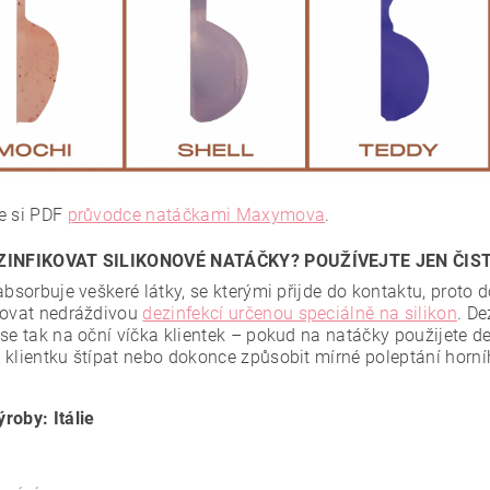
e si PDF
průvodce natáčkami Maxymova
.
ZINFIKOVAT SILIKONOVÉ NATÁČKY? POUŽÍVEJTE JEN ČIS
 absorbuje veškeré látky, se kterými přijde do kontaktu, proto
kovat nedráždivou
dezinfekcí určenou speciálně na silikon
. De
 se tak na oční víčka klientek – pokud na natáčky použijete d
 klientku štípat nebo dokonce způsobit mírné poleptání horní
roby: Itálie