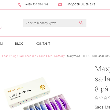
+420 731 514 401
INFO@DEPILUJEME.CZ
AM
BLOG
KONTAKT
Lash lifting / Laminace řas / Lash Filler
Natáčky
Maxymova LIFT & CURL sada natáče
Max
sada
8 pá
Sada Ma