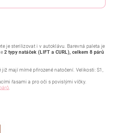
e je sterilizovat i v autoklávu. Barevná paleta je
te
2 typy natáček (LIFT a CURL), celkem
8 párů
již mají mírné přirozené natočení. Velikosti: S1,
cími řasami a pro oči s povislými víčky.
párů
.