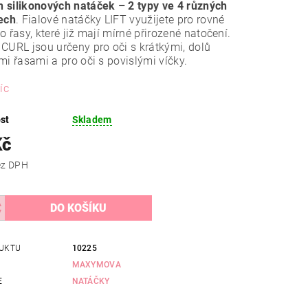
 silikonových natáček –
2 typy
ve 4 různých
ech
. Fialové natáčky LIFT využijete pro rovné
o řasy, které již mají mírné přirozené natočení.
CURL jsou určeny pro oči s krátkými, dolů
mi řasami a pro oči s povislými víčky.
íc
st
Skladem
Kč
 Kč bez DPH
UKTU
10225
MAXYMOVA
E
NATÁČKY