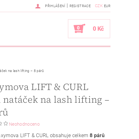
|
CZK
PŘIHLÁŠENÍ
REGISTRACE
EUR
0
0 Kč
k na lash lifting – 8 párů
ymova LIFT & CURL
 natáček na lash lifting –
rů
Neohodnoceno
xymova LIFT & CURL obsahuje celkem
8 párů