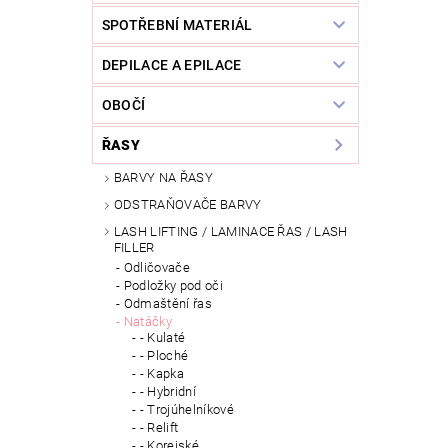
SPOTŘEBNÍ MATERIÁL
DEPILACE A EPILACE
OBOČÍ
ŘASY
BARVY NA ŘASY
ODSTRAŇOVAČE BARVY
LASH LIFTING / LAMINACE ŘAS / LASH
FILLER
Odličovače
Podložky pod oči
Odmaštění řas
Natáčky
- Kulaté
- Ploché
- Kapka
- Hybridní
- Trojúhelníkové
- Relift
- Korejské