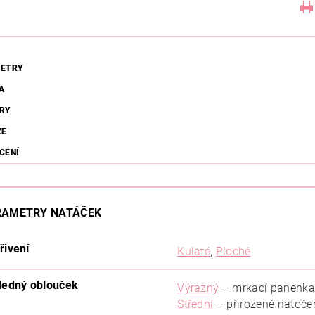
ETRY
A
RY
ZE
CENÍ
RAMETRY NATÁČEK
řivení
Kulaté
,
Ploché
ledný oblouček
Výrazný
– mrkací panenka
Střední
– přirozené natoče