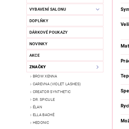
Sym
VYBAVENÍ SALONU
DOPLŇKY
Veli
DÁRKOVÉ POUKAZY
NOVINKY
Mat
AKCE
Prá
ZNAČKY
Tep
BROW XENNA
CAREVNA (VIOLET LASHES)
Spe
CREATOR SYNTHETIC
DR. SPICULE
Ryc
ÉLAN
ELLA BACHÉ
Mož
HEDONIC