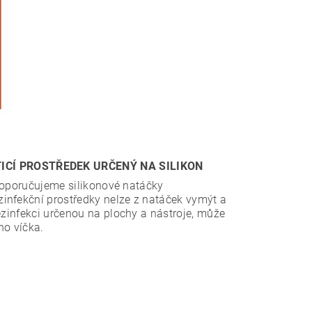
TICÍ PROSTŘEDEK URČENÝ NA SILIKON
 doporučujeme silikonové natáčky
zinfekční prostředky nelze z natáček vymýt a
ezinfekci určenou na plochy a nástroje, může
ho víčka.