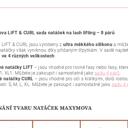
a LIFT & CURL sada natáček na lash lifting – 8 párů
 LIFT & CURL jsou vyrobeny z
ultra měkkého silikonu
a můžet
natáčky však vyniknou díky přidaným třpytkám. V sadě najde
 ve 4 různých velikostech
:
vé natáčky LIFT
– jsou vhodné pro rovné řasy nebo řasy, které 
1, XL1. Můžete je zakoupit i samostatně jako
sadu 4 párů
.
é natáčky CURL
– jsou vhodné pro oči s krátkými, dolů rostou
osti: S, M, L, XL. Můžete je zakoupit i samostatně jako
sadu 4 
NÁNÍ TVARU NATÁČEK MAXYMOVA