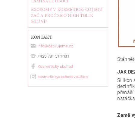
LAMINACE OBOČÍ
EXOSOMY V KOSMETICE: CO JSOU
ZAČ A PROČ SE O NICH TOLIK
MLUVÍ?
KONTAKT
info
@
depilujeme.cz
+420 731 514 401
Stáhnět
Kosmetický obchod
JAK DE
kosmetickyobchodevolution
Silikon
dezinfi
přenáší
natáčka
Země vý