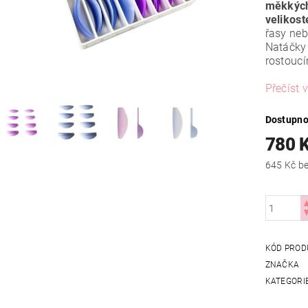
měkkých
velikost
řasy neb
Natáčky 
rostoucí
Přečíst v
Dostupno
780 
645
KÓD PROD
ZNAČKA
KATEGORI