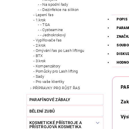
- Na spodní řady
- Dezinfekce na silikon
Lepení řas
POPIS
1.krok
- TGA
PARAM
- Cysteamine
- Jednokrokový
ZNAČK
Vyplňovače řas
SOUBO
2.krok
Omývání řas po Lash liftingu
DISKU
BTX
3.krok
HODNO
Kompenzátory
Pomůcky pro Lash lifting
Sady
Pro vaše klientky
PA
PŘÍPRAVKY PRO RŮST ŘAS
PARAFÍNOVÉ ZÁBALY
Zak
BĚLENÍ ZUBŮ
Výs
KOSMETICKÉ PŘÍSTROJE A
PŘÍSTROJOVÁ KOSMETIKA