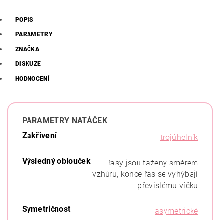
POPIS
PARAMETRY
ZNAČKA
DISKUZE
HODNOCENÍ
PARAMETRY NATÁČEK
Zakřivení
trojúhelník
Výsledný oblouček
řasy jsou taženy směrem
vzhůru, konce řas se vyhýbají
převislému víčku
Symetričnost
asymetrické