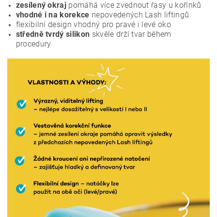
zesílený okraj
pomáhá více zvednout řasy u kořínků
vhodné i na korekce
nepovedených Lash liftingů
flexibilní design vhodný pro pravé i levé oko
středně tvrdý silikon
skvěle drží tvar během
procedury