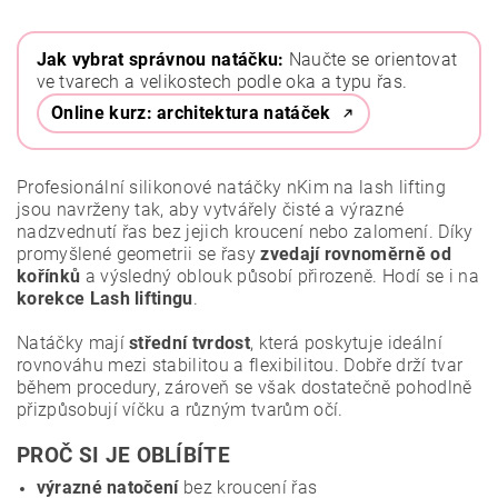
Jak vybrat správnou natáčku:
Naučte se orientovat
ve tvarech a velikostech podle oka a typu řas.
Online kurz: architektura natáček
Profesionální silikonové natáčky nKim na lash lifting
jsou navrženy tak, aby vytvářely čisté a výrazné
nadzvednutí řas bez jejich kroucení nebo zalomení. Díky
promyšlené geometrii se řasy
zvedají rovnoměrně od
kořínků
a výsledný oblouk působí přirozeně. Hodí se i na
korekce Lash liftingu
.
Natáčky mají
střední tvrdost
, která poskytuje ideální
rovnováhu mezi stabilitou a flexibilitou. Dobře drží tvar
během procedury, zároveň se však dostatečně pohodlně
přizpůsobují víčku a různým tvarům očí.
PROČ SI JE OBLÍBÍTE
výrazné natočení
bez kroucení řas