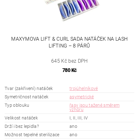
MAXYMOVA LIFT & CURL SADA NATÁČEK NA LASH
LIFTING – 8 PÁRŮ
645 Kč bez DPH
780 Kč
Tvar (zakřivení) natáček
trojúhelníkové
Symetričnost natáček
asymetrické
Typ oblouku
řasy jsou tažené směrem
vzhůru
Velikost natáček
I, II, III, IV
Drží i bez lepidla?
ano
Možnost tepelné sterilizace
ano