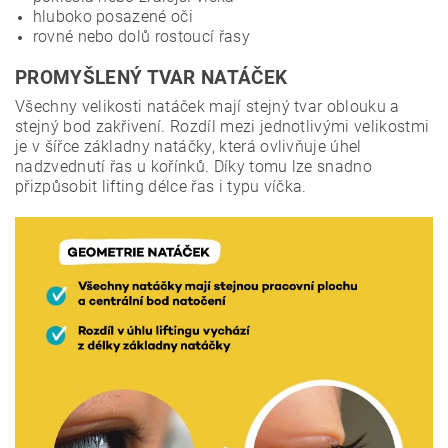
hluboko posazené oči
rovné nebo dolů rostoucí řasy
PROMYŠLENÝ TVAR NATÁČEK
Všechny velikosti natáček mají stejný tvar oblouku a
stejný bod zakřivení.
Rozdíl mezi jednotlivými velikostmi
je v šířce základny natáčky, která ovlivňuje úhel
nadzvednutí řas u kořínků.
Díky tomu lze snadno
přizpůsobit lifting délce řas i typu víčka.