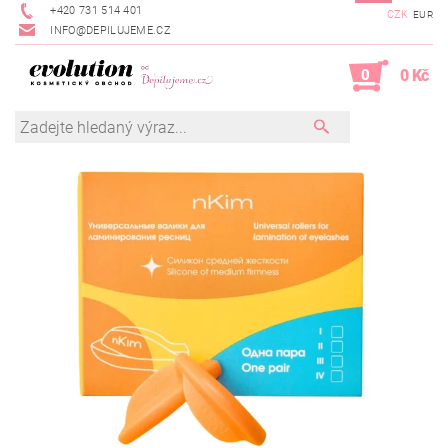
+420 731 514 401
CZK
EUR
INFO@DEPILUJEME.CZ
0
0 Kč