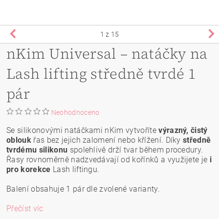
1
z 15
nKim Universal – natáčky na
Lash lifting středně tvrdé 1
pár
Neohodnoceno
Se silikonovými natáčkami nKim vytvoříte
výrazný, čistý
oblouk
řas bez jejich zalomení nebo křížení. Díky
středně
tvrdému silikonu
spolehlivě drží tvar během procedury.
Řasy rovnoměrně nadzvedávají od kořínků a využijete je
i
pro korekce
Lash liftingu.
Balení obsahuje 1 pár dle zvolené varianty.
Přečíst víc