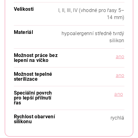
Velikosti
I, II, III, IV (vhodné pro řasy 5–
14 mm)
Materiál
hypoalergenní středně tvrdý
silikon
Možnost práce bez
ano
lepení na víčko
Možnost tepelné
ano
sterilizace
Speciální povrch
ano
pro lepší přilnutí
řas
Rychlost obarvení
rychlá
silikonu