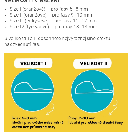
VELIKOSTI V BALENÍ
Size I (oranžové) – pro řasy 5–8 mm
Size II (oranžové) – pro řasy 9–10 mm
Size III (tyrkysové) – pro řasy 11–12 mm
Size IV (tyrkysové) – pro řasy 13–14 mm
S velikostí I a II dosáhnete nejvýraznějšího efektu
nadzvednutí řas.