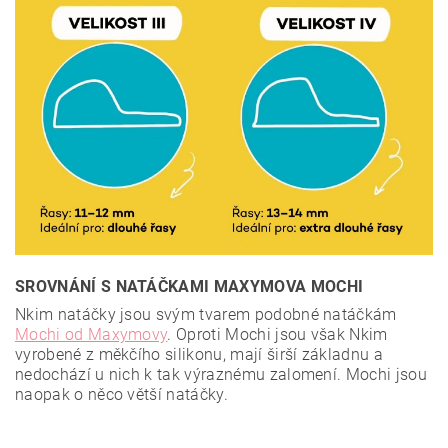
SROVNÁNÍ S NATÁČKAMI MAXYMOVA MOCHI
Nkim natáčky jsou svým tvarem podobné natáčkám
Mochi od Maxymovy
. Oproti Mochi jsou však Nkim
vyrobené z měkčího silikonu, mají širší základnu a
nedochází u nich k tak výraznému zalomení. Mochi jsou
naopak o něco větší natáčky.