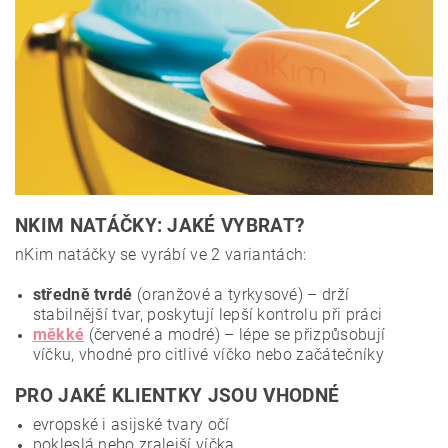
NKIM NATÁČKY: JAKÉ VYBRAT?
nKim natáčky se vyrábí ve 2 variantách:
středně tvrdé
(oranžové a tyrkysové) – drží
stabilnější tvar, poskytují lepší kontrolu při práci
měkké
(červené a modré) – lépe se přizpůsobují
víčku, vhodné pro citlivé víčko nebo začátečníky
PRO JAKÉ KLIENTKY JSOU VHODNÉ
evropské i asijské tvary očí
pokleslá nebo zralejší víčka