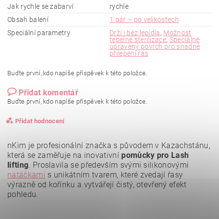
Jak rychle se zabarví
rychle
Obsah balení
1 pár – po velikostech
Speciální parametry
Drží i bez lepidla
,
Možnost
tepelné sterilizace
,
Speciálně
upravený povrch pro snadné
přilepení řas
Buďte první, kdo napíše příspěvek k této položce.
Přidat komentář
Buďte první, kdo napíše příspěvek k této položce.
Přidat hodnocení
nKim je profesionální značka s původem v Kazachstánu,
která se zaměřuje na inovativní
pomůcky pro Lash
lifting
. Proslavila se především svými silikonovými
natáčkami
s unikátním tvarem, které zvedají řasy
výrazně od kořínku a vytvářejí čistý, otevřený efekt
pohledu.