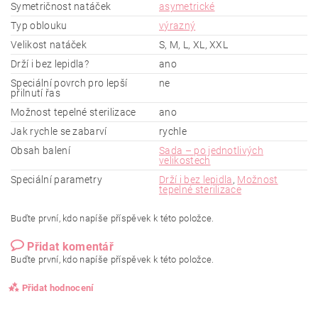
Symetričnost natáček
asymetrické
Typ oblouku
výrazný
Velikost natáček
S, M, L, XL, XXL
Drží i bez lepidla?
ano
Speciální povrch pro lepší
ne
přilnutí řas
Možnost tepelné sterilizace
ano
Jak rychle se zabarví
rychle
Obsah balení
Sada – po jednotlivých
velikostech
Speciální parametry
Drží i bez lepidla
,
Možnost
tepelné sterilizace
Buďte první, kdo napíše příspěvek k této položce.
Přidat komentář
Buďte první, kdo napíše příspěvek k této položce.
Přidat hodnocení