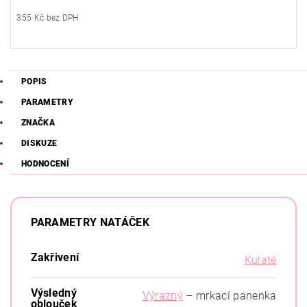
355 Kč bez DPH
POPIS
PARAMETRY
ZNAČKA
DISKUZE
HODNOCENÍ
PARAMETRY NATÁČEK
Zakřivení
Kulaté
Výsledný
Výrazný
– mrkací panenka
oblouček