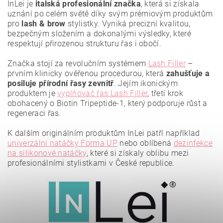
InLei je
italská profesionální značka
, která si získala
uznání po celém světě díky svým prémiovým produktům
pro
lash & brow
stylistky. Vyniká precizní kvalitou,
bezpečným složením a dokonalými výsledky, které
respektují přirozenou strukturu řas i obočí.
Značka stojí za revolučním systémem
Lash Filler
–
prvním klinicky ověřenou procedurou, která
zahušťuje a
posiluje přírodní řasy zevnitř
. Jejím ikonickým
produktem je
vyplňovač řas Lash Filler
, třetí krok
obohacený o Biotin Tripeptide-1, který podporuje růst a
regeneraci řas.
K dalším originálním produktům InLei patří například
Vložením hodnocení souhlasíte se
zásadami ochrany
osobních údajů
.
univerzální natáčky Forma UP
nebo oblíbená
dezinfekce
na silikonové natáčky
, které si získaly oblibu mezi
profesionálními stylistkami v České republice.