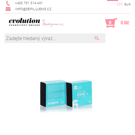
+420 731 514 401
CZK
EUR
INFO@DEPILUJEME.CZ
0
0 Kč