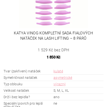
KATYA VINOG KOMPLETNÍ SADA FIALOVÝCH
NATÁČEK NA LASH LIFTING – 8 PÁRŮ
1 529 Kč bez DPH
1 850 Kč
Tvar (zakřivení) natáček
kulaté
Symetričnost natáček
asymetrické
Typ oblouku
výrazný
Velikost natáček
S, M, L, XL
Drží i bez lepidla?
ano
Speciální povrch pro lepší
ne
přilnutí řas