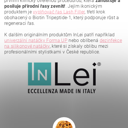
prvním klinicky ověřenou procedurou, která
zahušťuje a
posiluje přírodní řasy zevnitř
. Jejím ikonickým
produktem je
vyplňovač řas Lash Filler
, třetí krok
obohacený o Biotin Tripeptide-1, který podporuje růst a
regeneraci řas.
K dalším originálním produktům InLei patří například
Vložením hodnocení souhlasíte se
zásadami ochrany
osobních údajů
.
univerzální natáčky Forma UP
nebo oblíbená
dezinfekce
na silikonové natáčky
, které si získaly oblibu mezi
profesionálními stylistkami v České republice.