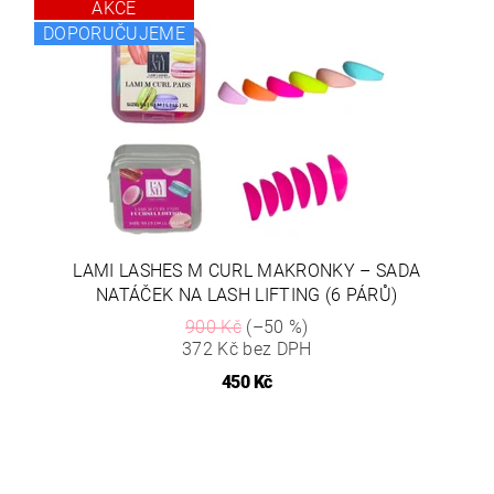
AKCE
DOPORUČUJEME
LAMI LASHES M CURL MAKRONKY – SADA
NATÁČEK NA LASH LIFTING (6 PÁRŮ)
900 Kč
(–50 %)
372 Kč bez DPH
450 Kč