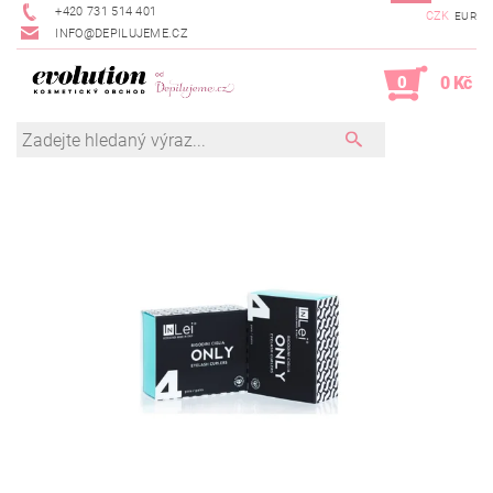
+420 731 514 401
CZK
EUR
INFO@DEPILUJEME.CZ
0
0 Kč