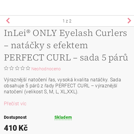
1
z 2
InLei® ONLY Eyelash Curlers
– natáčky s efektem
PERFECT CURL – sada 5 párů
Neohodnoceno
Výraznější natočení řas, vysoká kvalita natáčky. Sada
obsahuje 5 párů z řady PERFECT CURL – výraznější
natočení (velikost S, M, L, XL,XXL).
Přečíst víc
Dostupnost
Skladem
410 Kč