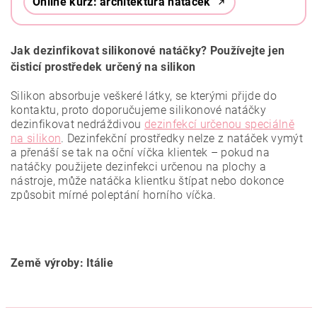
Online kurz: architektura natáček
Jak dezinfikovat silikonové natáčky? Používejte jen
čisticí prostředek určený na silikon
Silikon absorbuje veškeré látky, se kterými přijde do
kontaktu, proto doporučujeme silikonové natáčky
dezinfikovat nedráždivou
dezinfekcí určenou speciálně
na silikon
. Dezinfekční prostředky nelze z natáček vymýt
a přenáší se tak na oční víčka klientek – pokud na
natáčky použijete dezinfekci určenou na plochy a
nástroje, může natáčka klientku štípat nebo dokonce
způsobit mírné poleptání horního víčka.
Země výroby: Itálie