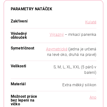
PARAMETRY NATÁČEK
Zakřivení
Kulaté
Výsledný
Výrazný
– mrkací panenka
oblouček
Symetričnost
Asymetrické
(jedna je určená
na levé oko, druhá na pravé)
Velikosti
S, M, L, XL, XXL (5 párů v
balení)
Materiál
Extra měkký silikon
Možnost práce
Ano
bez lepení na
víčko