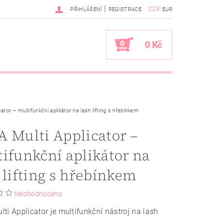
|
CZK
PŘIHLÁŠENÍ
REGISTRACE
EUR
0
0 Kč
ator – multifunkční aplikátor na lash lifting s hřebínkem
 Multi Applicator –
ifunkční aplikátor na
 lifting s hřebínkem
Neohodnoceno
ti Applicator je multifunkční nástroj na lash