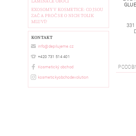
LAMINACE OBOČÍ
GLUE
EXOSOMY V KOSMETICE: CO JSOU
ZAČ A PROČ SE O NICH TOLIK
MLUVÍ?
331
KONTAKT
info
@
depilujeme.cz
+420 731 514 401
PODOB
Kosmetický obchod
kosmetickyobchodevolution