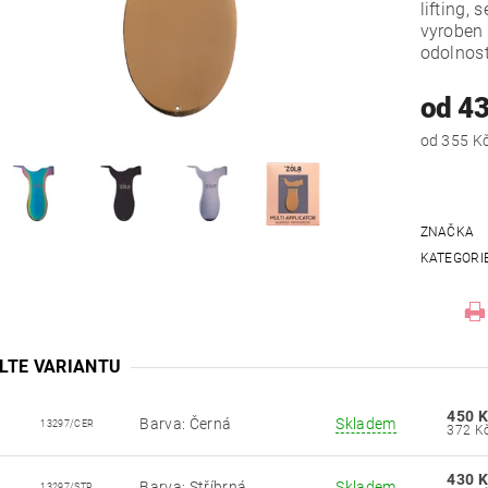
lifting,
vyroben
odolnost
od 4
ZNAČKA
KATEGORI
LTE VARIANTU
450 K
Barva: Černá
Skladem
13297/CER
430 K
Barva: Stříbrná
Skladem
13297/STR