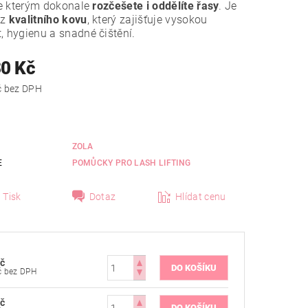
 se kterým dokonale
rozčešete i oddělíte řasy
. Je
 z
kvalitního kovu
, který zajišťuje vysokou
, hygienu a snadné čištění.
30 Kč
od 355 Kč bez DPH
ZOLA
E
POMŮCKY PRO LASH LIFTING
Tisk
Dotaz
Hlídat cenu
č
372 Kč bez DPH
č