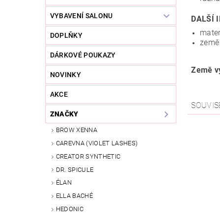
VYBAVENÍ SALONU
DALŠÍ 
mater
DOPLŇKY
země 
DÁRKOVÉ POUKAZY
Země vý
NOVINKY
AKCE
SOUVIS
ZNAČKY
BROW XENNA
CAREVNA (VIOLET LASHES)
CREATOR SYNTHETIC
DR. SPICULE
ÉLAN
ELLA BACHÉ
HEDONIC