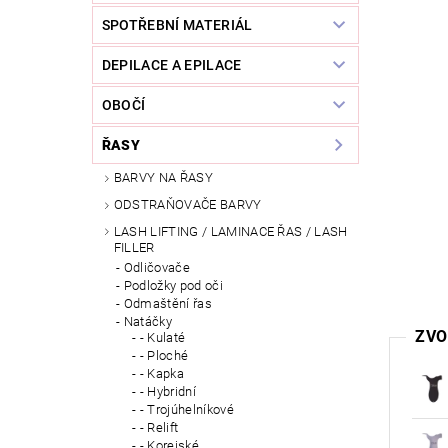
SPOTŘEBNÍ MATERIÁL
DEPILACE A EPILACE
OBOČÍ
ŘASY
BARVY NA ŘASY
ODSTRAŇOVAČE BARVY
LASH LIFTING / LAMINACE ŘAS / LASH
FILLER
Odličovače
Podložky pod oči
Odmaštění řas
Natáčky
ZVO
- Kulaté
- Ploché
- Kapka
- Hybridní
- Trojúhelníkové
- Relift
- Korejské