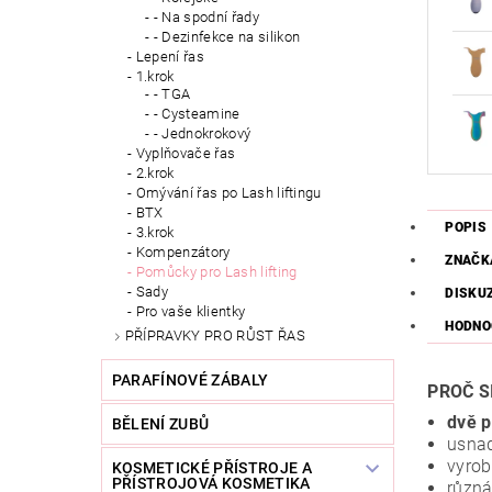
- Na spodní řady
- Dezinfekce na silikon
Lepení řas
1.krok
- TGA
- Cysteamine
- Jednokrokový
Vyplňovače řas
2.krok
Omývání řas po Lash liftingu
BTX
POPIS
3.krok
Kompenzátory
ZNAČK
Pomůcky pro Lash lifting
Sady
DISKU
Pro vaše klientky
HODNO
PŘÍPRAVKY PRO RŮST ŘAS
PARAFÍNOVÉ ZÁBALY
PROČ S
dvě p
BĚLENÍ ZUBŮ
usnad
vyrob
KOSMETICKÉ PŘÍSTROJE A
PŘÍSTROJOVÁ KOSMETIKA
různá