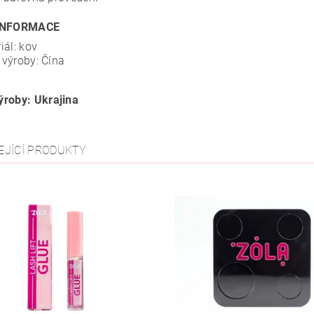
INFORMACE
iál: kov
výroby: Čína
roby: Ukrajina
EJÍCÍ PRODUKTY