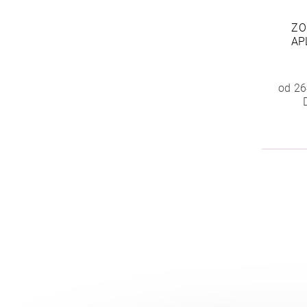
ZO
AP
od 26