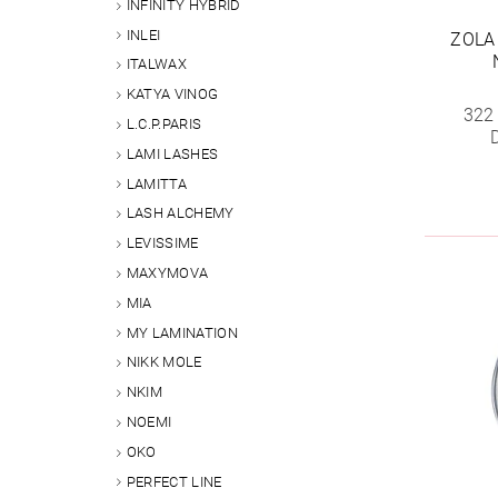
INFINITY HYBRID
INLEI
ZOLA 
ITALWAX
KATYA VINOG
322
L.C.P.PARIS
LAMI LASHES
LAMITTA
LASH ALCHEMY
LEVISSIME
MAXYMOVA
MIA
MY LAMINATION
NIKK MOLE
NKIM
NOEMI
OKO
PERFECT LINE