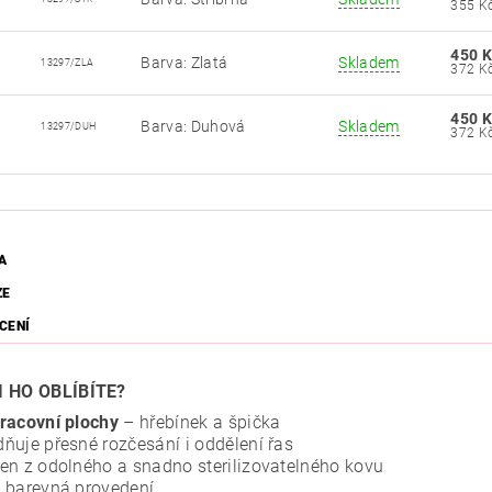
450 K
Barva: Zlatá
Skladem
13297/ZLA
450 K
Barva: Duhová
Skladem
13297/DUH
A
ZE
CENÍ
I HO OBLÍBÍTE?
racovní plochy
– hřebínek a špička
ňuje přesné rozčesání i oddělení řas
en z odolného a snadno sterilizovatelného kovu
 barevná provedení