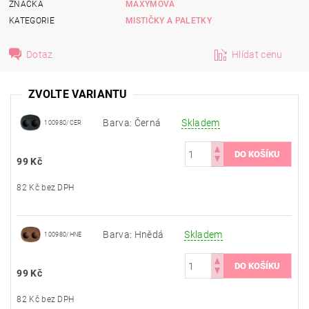
ZNAČKA
MAXYMOVA
KATEGORIE
MISTIČKY A PALETKY
Dotaz
Hlídat cenu
ZVOLTE VARIANTU
Barva: Černá
Skladem
100980/CER
99 Kč
82 Kč bez DPH
Barva: Hnědá
Skladem
100980/HNE
99 Kč
82 Kč bez DPH