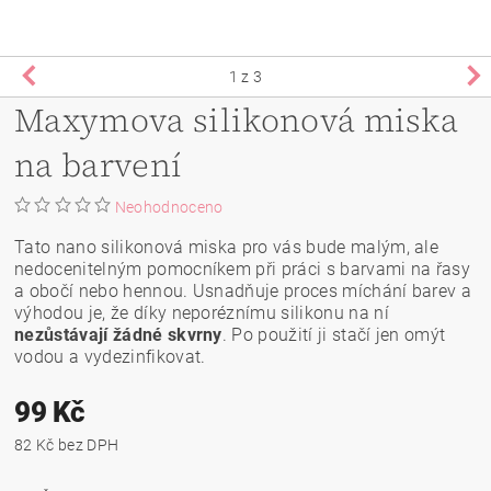
1
z 3
Maxymova silikonová miska
na barvení
Neohodnoceno
Tato nano silikonová miska pro vás bude malým, ale
nedocenitelným pomocníkem při práci s barvami na řasy
a obočí nebo hennou. Usnadňuje proces míchání barev a
výhodou je, že díky neporéznímu silikonu na
ní
nezůstávají žádné skvrny
. Po použití ji stačí jen omýt
vodou a vydezinfikovat.
99 Kč
82 Kč bez DPH