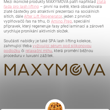
Mezi ikonické produkty MAXYMOVA patří například
zlatá
řada pro lash lifting
– první na světě, která obsahovala
zlaté částečky pro atraktivní prezentaci na sociálních
sítích, dále
After Lift Regenerator
, jeden z prvních
vyplňovačů řas na trhu, či
Amino Prep
, speciální
přípravek, který regeneruje řasy před laminací a zároveň
urychluje pronikání aktivních složek.
Vložením hodnocení souhlasíte se
zásadami ochrany
osobních údajů
.
Součástí nabídky je také SPA lash lifting kolekce,
zahrnující třeba
vyživující sérum pod silikonovou
podložku
či
relaxační mlhu
, která promění běžnou
proceduru v luxusní zážitek.