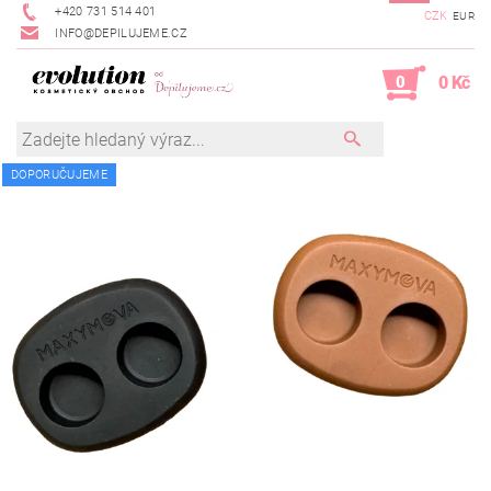
+420 731 514 401
CZK
EUR
INFO@DEPILUJEME.CZ
0
0 Kč
DOPORUČUJEME